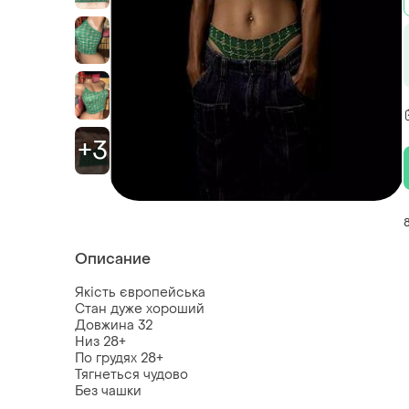
+3
Описание
Якість європейська
Стан дуже хороший
Довжина 32
Низ 28+
По грудях 28+
Тягнеться чудово
Без чашки