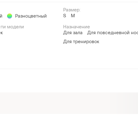
Размер:
S
M
й
Разноцветный
ти модели
Назначение
ек
Для зала
Для повседневной но
Для тренировок