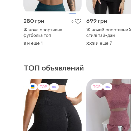
280 грн
699 грн
3
Жіноча спортивна
Жіночий спортивний
футболка топ
стилі тай-дай
и еще
1
и еще
7
S
XХS
ТОП объявлений
TOP
TOP