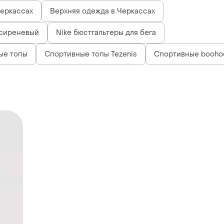
еркассах
Верхняя одежда в Черкассах
 сиреневый
Nike бюстгальтеры для бега
ые топы
Спортивные топы Tezenis
Спортивные booho