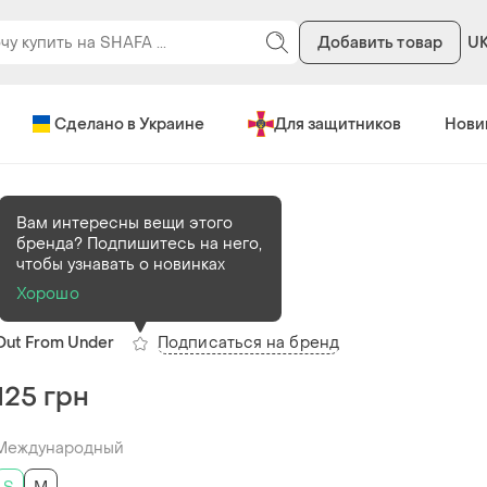
Добавить товар
U
Сделано в Украине
Для защитников
Нови
Вам интересны вещи этого
бренда? Подпишитесь на него,
В наличии
1 шт
чтобы узнавать о новинках
Топ топік s/m
Хорошо
Подписаться на бренд
Out From Under
125 грн
Международный