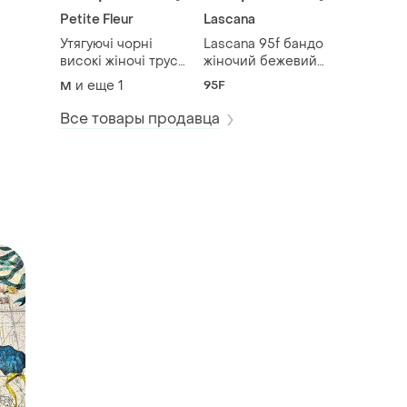
Petite Fleur
Lascana
Утягуючі чорні
Lascana 95f бандо
високі жіночі труси
жіночий бежевий
petite flour 10/12
бюстгальтер на
и еще
1
95F
M
кісточках великі
груди
Все товары продавца