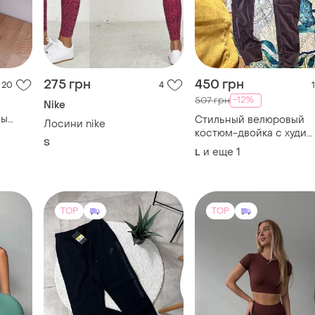
275 грн
450 грн
20
4
1
-12%
507 грн
Nike
ны
Стильный велюровый
Лосини nike
садка
костюм-двойка с худи
S
й
(глубокий сливово-
и еще
1
L
на
фиолетовый цвет)
TOP
TOP