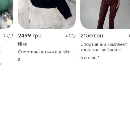
2499 грн
2150 грн
7
4
1
Nike
Спортивний комплект:
кроп-топ, легінси з
Спортивні штани від nike
декоративними швами
и еще
1
S
S
т
и
 йоги