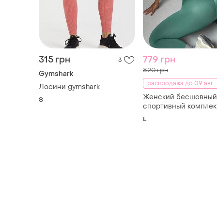
315 грн
779 грн
3
820 грн
Gymshark
распродажа до 09 авг.
Лосини gymshark
Женский бесшовный
S
спортивный комплек
светло-зеленый топ 
L
лосины для фитнеса
тренировок l