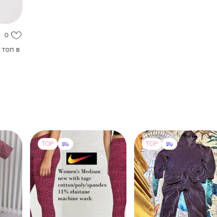
0
 топ в
TOP
TOP