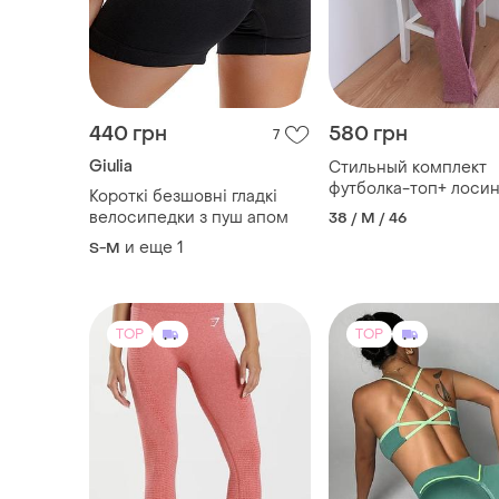
440 грн
580 грн
7
Giulia
Стильный комплект
футболка-топ+ лоси
Короткі безшовні гладкі
леггинсы высокая по
велосипедки з пуш апом
38 / M / 46
с утяжкой для заняти
и еще
1
S-M
спортом, тренирова
TOP
TOP