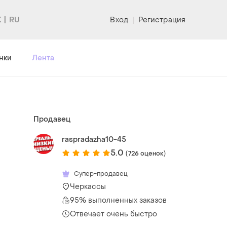
K
Вход
|
Регистрация
нки
Лента
Продавец
raspradazha10-45
5.0
(726 оценок)
Супер-продавец
Черкассы
95% выполненных заказов
Отвечает очень быстро