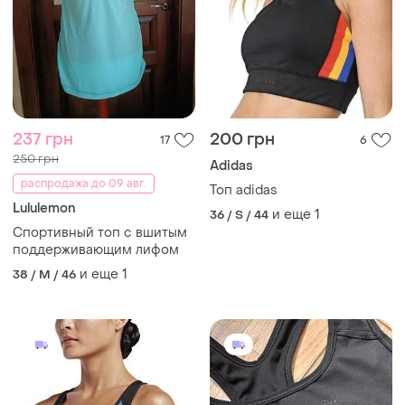
237 грн
200 грн
17
6
250 грн
Adidas
распродажа до 09 авг.
Топ adidas
Lululemon
и еще
1
36 / S / 44
Спортивный топ с вшитым
поддерживающим лифом
и еще
1
38 / M / 46