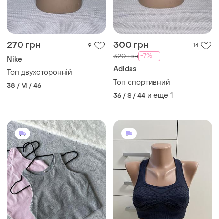
270 грн
300 грн
9
14
-7%
320 грн
Nike
Adidas
Топ двухсторонній
Топ спортивний
38 / M / 46
и еще
1
36 / S / 44