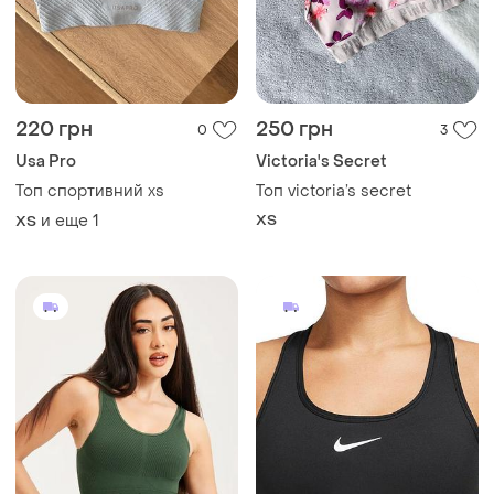
220 грн
250 грн
0
3
Usa Pro
Victoria's Secret
Топ спортивний xs
Топ victoria’s secret
и еще
1
ХS
ХS