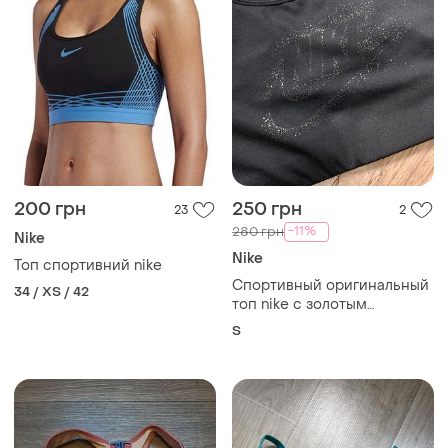
200 грн
250 грн
23
2
-11%
280 грн
Nike
Nike
Топ спортивний nike
Спортивный оригинальный
34 / XS / 42
топ nike с золотым
логотипом
S