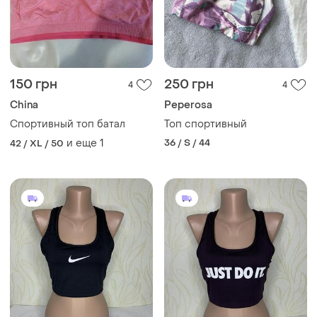
150 грн
250 грн
4
4
China
Peperosa
Спортивный топ батал
Топ спортивный
и еще
1
36 / S / 44
42 / XL / 50