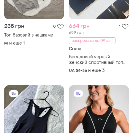
235 грн
664 грн
0
1
699 грн
Топ базовий з чашками
распродажа до 09 авг.
и еще
1
M
Crane
Брендовый черный
женский спортивный топ
(бра) от немецкого бренда
и еще
3
UA 54-56
crane, батал