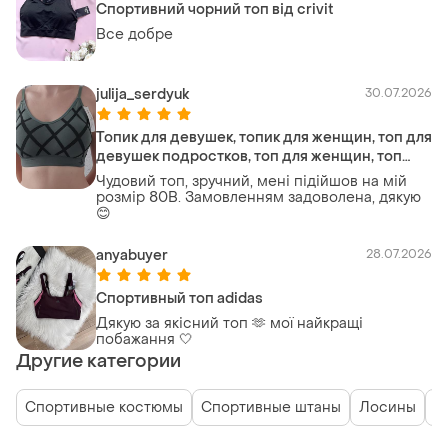
Спортивний чорний топ від crivit
Все добре
julija_serdyuk
30.07.2026
Топик для девушек, топик для женщин, топ для
девушек подростков, топ для женщин, топ
женский.
Чудовий топ, зручний, мені підійшов на мій
розмір 80В. Замовленням задоволена, дякую
😊
anyabuyer
28.07.2026
Спортивный топ adidas
Дякую за якісний топ 🫶 мої найкращі
побажання 🤍
Другие категории
Спортивные костюмы
Спортивные штаны
Лосины
Ш