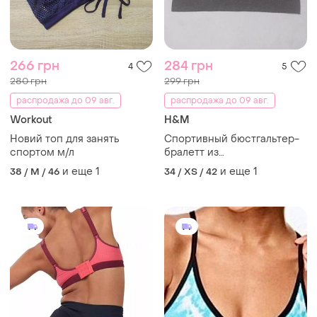
266 грн
284 грн
4
5
280 грн
299 грн
распродажа до 09 авг.
распродажа до 09 авг.
Workout
H&M
Новий топ для занять
Спортивный бюстгальтер-
спортом м/л
бралетт из
быстросохнущей
и еще
1
и еще
1
38 / M / 46
34 / XS / 42
функциональной ткани.