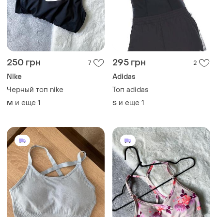
250 грн
295 грн
7
2
Nike
Adidas
Черный топ nike
Топ adidas
и еще
1
и еще
1
M
S