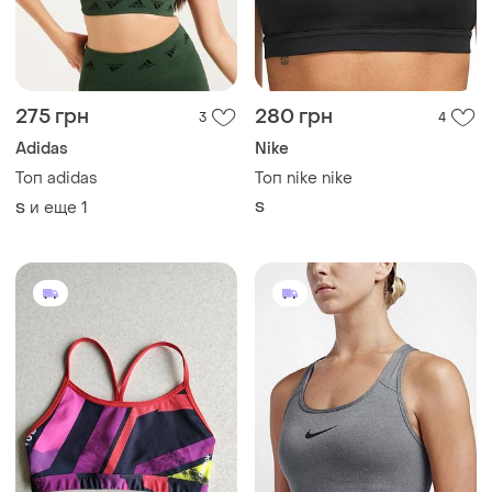
275 грн
280 грн
3
4
Adidas
Nike
Топ adidas
Топ nike nike
и еще
1
S
S