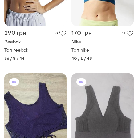
290 грн
170 грн
8
11
Reebok
Nike
Топ reebok
Топ nike
36 / S / 44
40 / L / 48