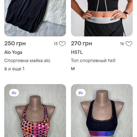
250 грн
270 грн
13
16
Alo Yoga
HSTL
Спортивна майка alo
Топ спортивный hstl
и еще
1
M
S