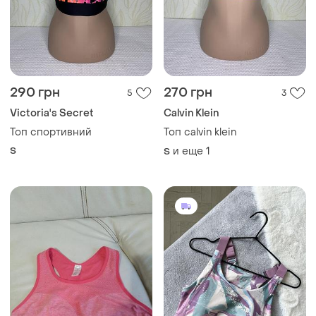
290 грн
270 грн
5
3
Victoria's Secret
Calvin Klein
Топ спортивний
Топ calvin klein
S
и еще
1
S