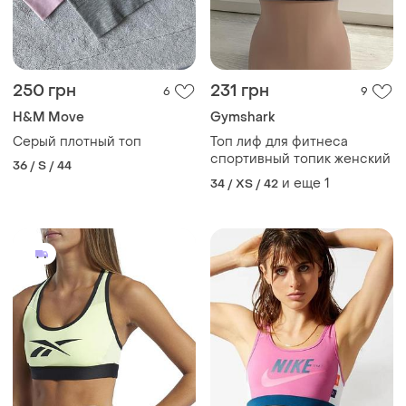
250 грн
231 грн
6
9
H&M Move
Gymshark
Серый плотный топ
Топ лиф для фитнеса
спортивный топик женский
36 / S / 44
и еще
1
34 / XS / 42