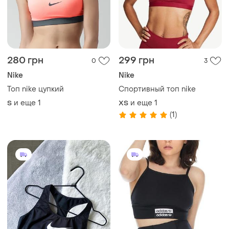
280 грн
299 грн
0
3
Nike
Nike
Топ nike цупкий
Спортивный топ nike
и еще
1
и еще
1
S
ХS
(1)