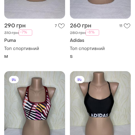
290 грн
260 грн
7
11
-7%
-8%
310 грн
280 грн
Puma
Adidas
Топ спортивний
Топ спортивний
M
S