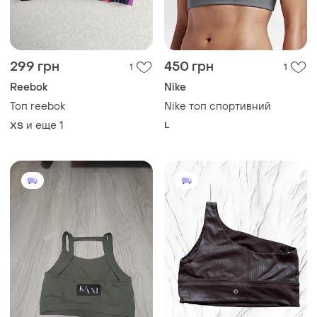
299 грн
450 грн
1
1
Reebok
Nike
Топ reebok
Nike топ спортивний
и еще
1
L
ХS