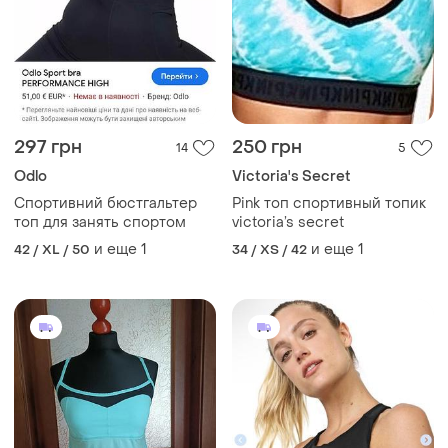
297 грн
250 грн
14
5
Odlo
Victoria's Secret
Спортивний бюстгальтер
Pink топ спортивный топик
топ для занять спортом
victoria’s secret
и еще
1
и еще
1
42 / XL / 50
34 / XS / 42