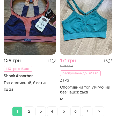
159 грн
171 грн
1
1
180 грн
143 грн с 13 авг.
распродажа до 09 авг.
Shock Absorber
Zakti
Топ сплтивный, бюстик
Спортивний топ утчгуючий
EU 34
без чашок zakti
M
1
2
3
4
5
6
7
>