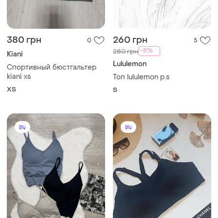
380 грн
260 грн
0
5
-8%
280 грн
Kiani
Lululemon
Спортивный бюстгальтер
kiani xs
Топ lululemon р.s
ХS
S