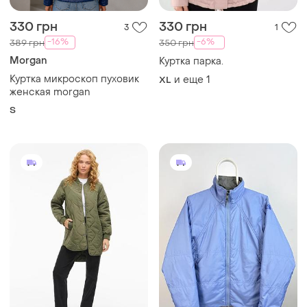
330 грн
330 грн
3
1
-16%
-6%
389 грн
350 грн
Morgan
Куртка парка.
Куртка микроскоп пуховик
и еще
1
XL
женская morgan
S