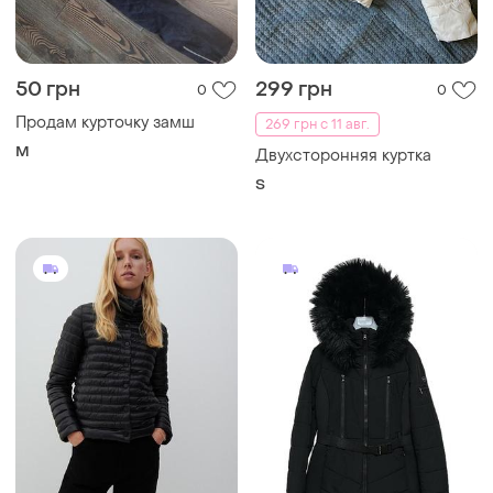
50 грн
299 грн
0
0
Продам курточку замш
269 грн с 11 авг.
M
Двухсторонняя куртка
S