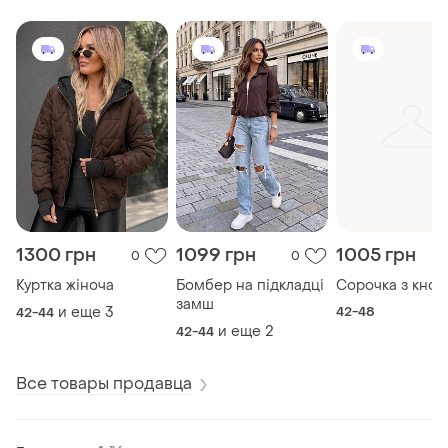
1300 грн
1099 грн
1005 грн
0
0
Куртка жіноча
Бомбер на підкладці
Сорочка з кно
замш
и еще
3
42-48
42-44
и еще
2
42-44
Все товары продавца