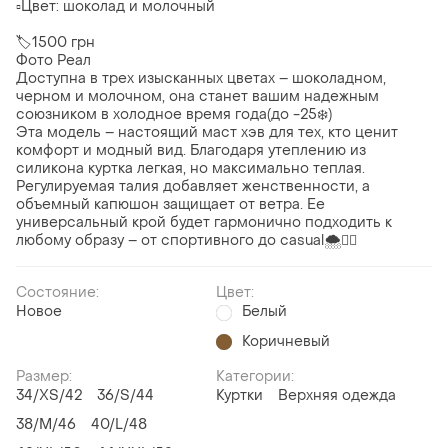
▫Цвет: шоколад и молочный
🏷1500 грн
Фото Реал
Доступна в трех изысканных цветах – шоколадном,
черном и молочном, она станет вашим надежным
союзником в холодное время года(до -25❄️)
Эта модель – настоящий маст хэв для тех, кто ценит
комфорт и модный вид. Благодаря утеплению из
силикона куртка легкая, но максимально теплая.
Регулируемая талия добавляет женственности, а
объемный капюшон защищает от ветра. Ее
универсальный крой будет гармонично подходить к
любому образу – от спортивного до casual🌨️❤️‍🔥
Состояние:
Цвет:
Новое
Белый
Коричневый
Размер:
Категории:
34/XS/42
36/S/44
Куртки
Верхняя одежда
38/M/46
40/L/48