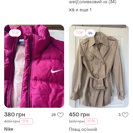
weijl,оливковий xs (34)
и еще
1
ХS
TOP
TOP
380 грн
450 грн
28
3
-5%
-10%
400 грн
500 грн
Nike
Плащ осінній