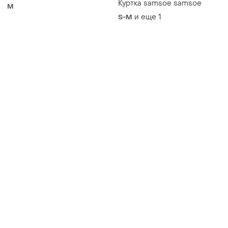
Куртка samsoe samsoe
M
и еще
1
S-M