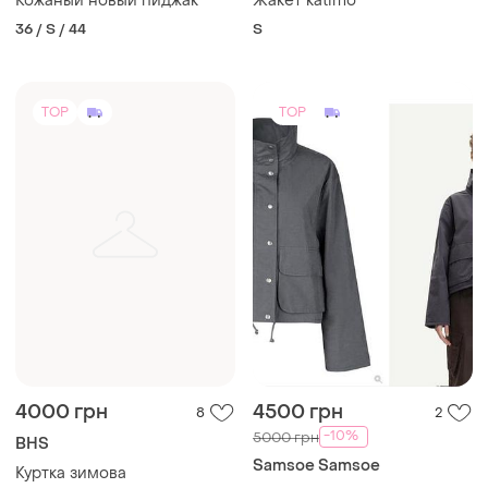
Кожаный новый пиджак
Жакет katimo
36 / S / 44
S
TOP
TOP
4000 грн
4500 грн
8
2
-10%
5000 грн
BHS
Samsoe Samsoe
Куртка зимова