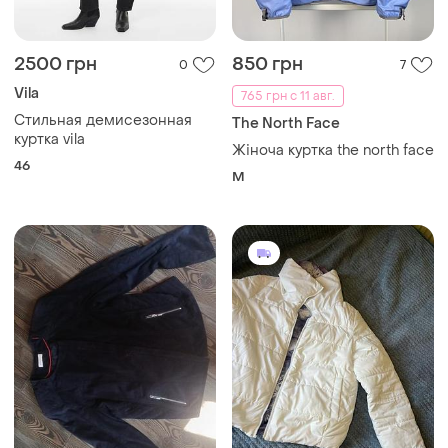
2500 грн
850 грн
0
7
Vila
765 грн с 11 авг.
Стильная демисезонная
The North Face
куртка vila
Жіноча куртка the north face
46
M