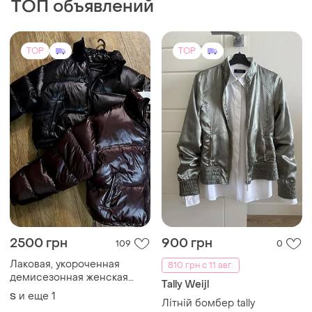
ТОП объявлений
TOP
TOP
2500 грн
900 грн
109
0
Лаковая, укороченная
810 грн с 11 авг.
демисезонная женская
Tally Weijl
куртка 42,44 размер
и еще
1
S
Літній бомбер tally