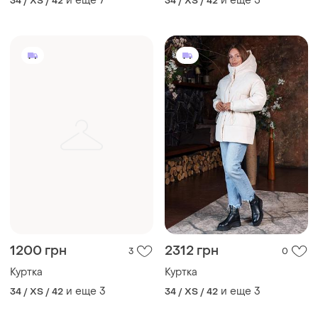
и еще
7
и еще
5
34 / XS / 42
34 / XS / 42
1200 грн
2312 грн
3
0
Куртка
Куртка
и еще
3
и еще
3
34 / XS / 42
34 / XS / 42