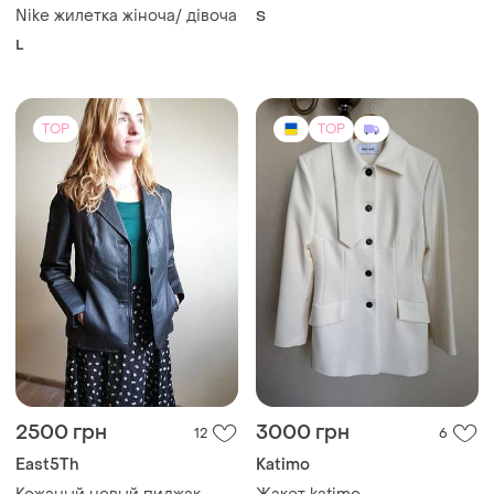
Nike жилетка жіноча/ дівоча
S
L
TOP
TOP
2500 грн
3000 грн
12
6
East5Th
Katimo