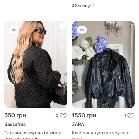
удлиненная, l, eur 44-46
и еще
1
42
350 грн
1550 грн
0
1
Sassafras
ZARA
Стеганная куртка бомбер
Классная куртка косуха от
без застежек +
зара