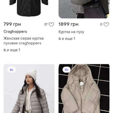
799 грн
1899 грн
37
0
Craghoppers
Куртка на пуху
Женская серая куртка
и еще
1
S
пуховик craghoppers
и еще
1
S