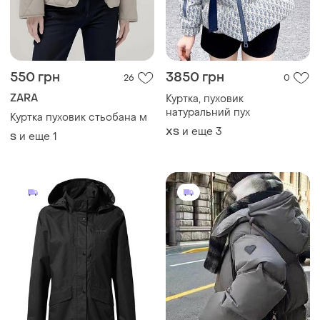
550 грн
3850 грн
26
0
ZARA
Куртка, пуховик
натуральний пух
Куртка пуховик стьобана м
и еще
3
ХS
и еще
1
S