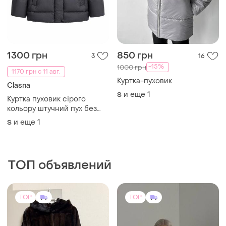
1300 грн
850 грн
3
16
-15%
1000 грн
1170 грн с 11 авг.
Куртка-пуховик
Clasna
и еще
1
S
Куртка пуховик сірого
кольору штучний пух без
капюшона
и еще
1
S
ТОП объявлений
TOP
TOP