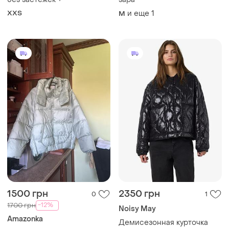
XХS
и еще
1
M
1500 грн
2350 грн
0
1
-12%
1700 грн
Noisy May
Amazonka
Демисезонная курточка