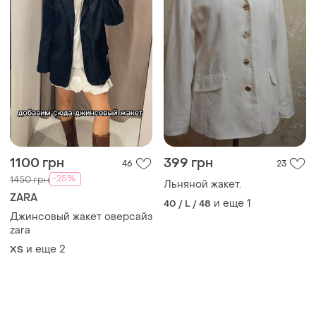
1100 грн
399 грн
46
23
-25%
1450 грн
Льняной жакет.
ZARA
и еще
1
40 / L / 48
Джинсовый жакет оверсайз
zara
и еще
2
ХS