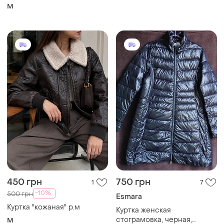
M
450 грн
750 грн
1
7
-10%
500 грн
Esmara
Куртка "кожаная" р.м
Куртка женская
стограмовка, черная,
M