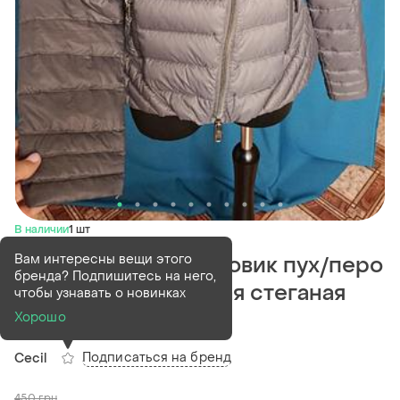
В наличии
1 шт
Вам интересны вещи этого
Женская куртка пуховик пух/перо
бренда? Подпишитесь на него,
cecil размер м серая стеганая
чтобы узнавать о новинках
куртка
Хорошо
Подписаться на бренд
Cecil
450
грн