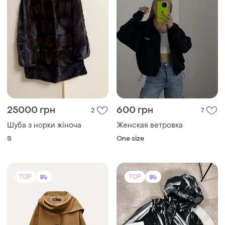
25000 грн
600 грн
2
7
Шуба з норки жіноча
Женская ветровка
S
One size
TOP
TOP