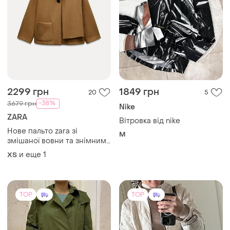
2299 грн
1849 грн
20
5
-38%
3679 грн
Nike
ZARA
Вітровка від nike
Нове пальто zara зі
M
змішаної вовни та знімним
шарфом: культовий колір
и еще
1
ХS
camel
TOP
TOP