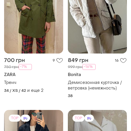
700 грн
849 грн
9
16
-7%
-16%
750 грн
999 грн
ZARA
Bonita
Тренч
Демисезонная курточка /
ветровка (немежность)
и еще
2
34 / XS / 42
38
TOP
TOP