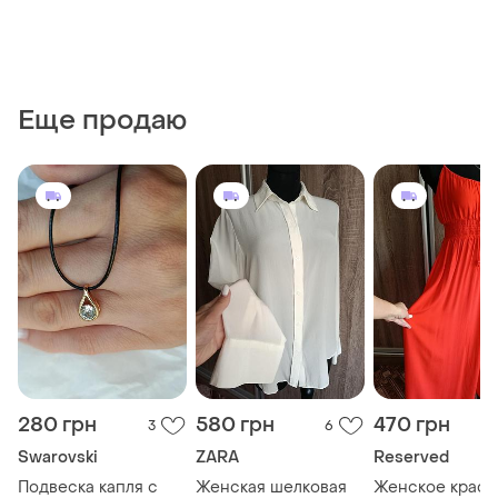
Еще продаю
280 грн
580 грн
470 грн
3
6
Swarovski
ZARA
Reserved
Подвеска капля с
Женская шелковая
Женское красн