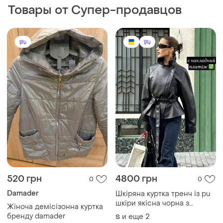
Товары от Супер-продавцов
520 грн
4800 грн
0
0
Damader
Шкіряна куртка тренч із pu
шкіри якісна чорна з
Жіноча демісізонна куртка
поясом
бренду damader
и еще
2
S