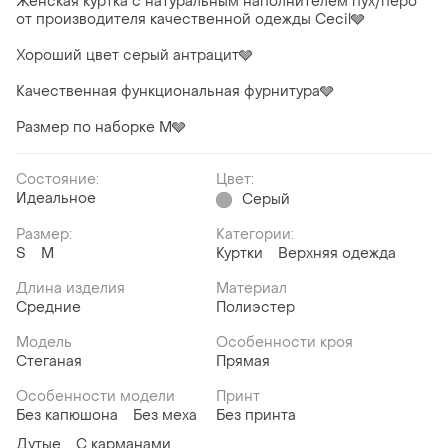
Женская куртка с натуральным наполнителем пух/перо
от производителя качественной одежды Cecil🩶
Хороший цвет серый антрацит🩶
Качественная функциональная фурнитура🩶
Размер по наборке М🩶
Состояние:
Цвет:
Идеальное
Серый
Размер:
Категории:
S
M
Куртки
Верхняя одежда
Длина изделия
Материал
Средние
Полиэстер
Модель
Особенности кроя
Стеганая
Прямая
Особенности модели
Принт
Без капюшона
Без меха
Без принта
Дутые
С карманами