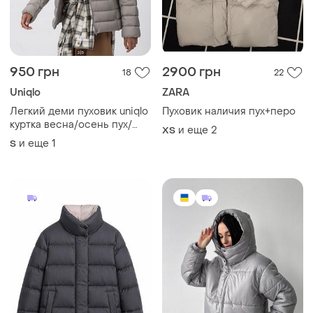
950 грн
2900 грн
18
22
Uniqlo
ZARA
Легкий деми пуховик uniqlo
Пуховик наличия пух+перо
куртка весна/осень пух/
и еще
2
ХS
перо
и еще
1
S