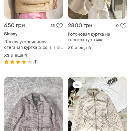
650 грн
2800 грн
35
0
Sinsay
Котоновая куртка на
кнопках курточка
Легкая укороченная
стеганая куртка р. xs, s, l, xl,
и еще
6
ХS
xxl sinsay на кнопках
и еще
4
ХS
бежевая
(1)