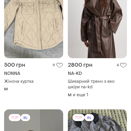
500 грн
2800 грн
9
4
NONNA
NA-KD
Жіноча куртка
Шикарний тренч з еко
шкіри na-kd
M
и еще
1
M
TOP
TOP