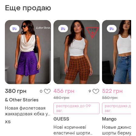
Еще продаю
380 грн
456 грн
522 грн
0
9
480 грн
550 грн
& Other Stories
распродажа до 09
распродажа до 
Новая фиолетовая
авг.
авг.
жаккардовая юбка у
GUESS
Mango
леопардовый принт
ХS
&amp;other stories
Нові коричневі
Новые джинсо
xs
еластичні шорти
шорты бермуды