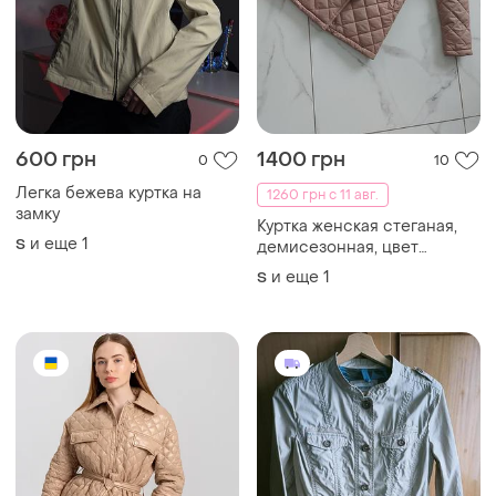
600 грн
1400 грн
0
10
Легка бежева куртка на
1260 грн с 11 авг.
замку
Куртка женская стеганая,
и еще
1
S
демисезонная, цвет
бежевый.
и еще
1
S