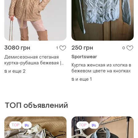
3080 грн
250 грн
1
0
Sportswear
Демисезонная стеганая
куртка-рубашка бежевая |
Куртка женская из хлопка в
78325
бежевом цвете на кнопках
и еще
2
S
и еще
1
S
ТОП объявлений
TOP
TOP