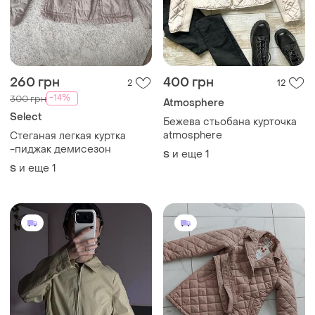
260 грн
400 грн
2
12
-14%
300 грн
Atmosphere
Select
Бежева стьобана курточка
atmosphere
Стеганая легкая куртка
-пиджак демисезон
и еще
1
S
и еще
1
S