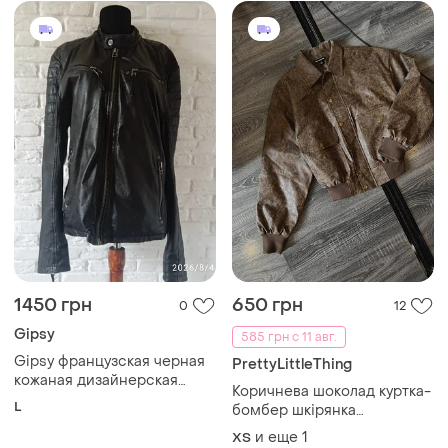
1450 грн
650 грн
0
12
Gipsy
585 грн с 11 авг.
Gipsy французская черная
PrettyLittleThing
кожаная дизайнерская
Коричнева шоколад куртка-
куртка размера l
L
бомбер шкірянка
(вінтажний ефект) оверсайз
и еще
1
ХS