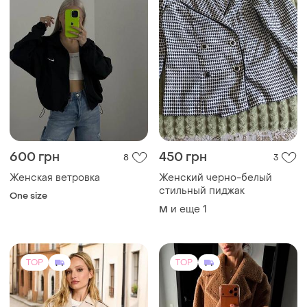
600 грн
450 грн
8
3
Женская ветровка
Женский черно-белый
стильный пиджак
One size
и еще
1
M
TOP
TOP