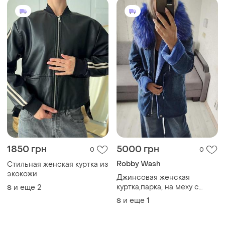
1850 грн
5000 грн
0
0
Robby Wash
Стильная женская куртка из
экокожи
Джинсовая женская
куртка,парка, на меху с
и еще
2
S
капишоном,еврозима
и еще
1
S