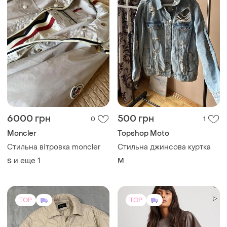
6000 грн
500 грн
0
1
Moncler
Topshop Moto
Стильна вітровка moncler
Стильна джинсова куртка
и еще
1
M
S
TOP
TOP