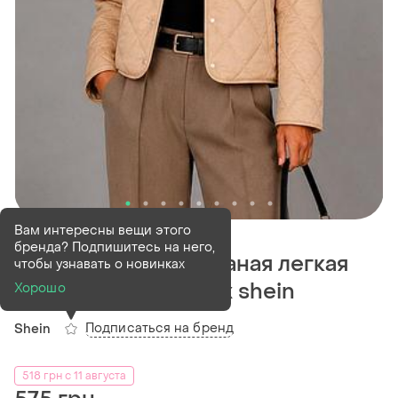
В наличии
2 шт
Вам интересны вещи этого
бренда? Подпишитесь на него,
Новая бежевая стеганая легкая
чтобы узнавать о новинках
курточка на кнопках shein
Хорошо
Подписаться на бренд
Shein
518 грн с 11 августа