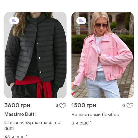
plt xs розмір
3600 грн
1500 грн
3
0
Massimo Dutti
Вельветовый бомбер
Стеганая куртка massimo
и еще
1
S
dutti
и еще
1
ХS