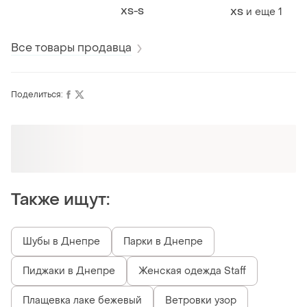
оригінал guess xs-s
средней посад
XS-S
и еще
1
ХS
mango 34(4) 36(
Все товары продавца
Поделиться:
Оформляй подписку SMART
Получи заказ с бесплатной доставкой
Также ищут:
Шубы в Днепре
Парки в Днепре
Пиджаки в Днепре
Женская одежда Staff
Плащевка лаке бежевый
Ветровки узор