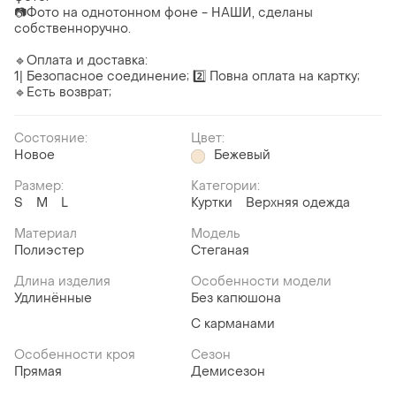
📷Фото на однотонном фоне - НАШИ, сделаны
собственноручно.
🔹Оплата и доставка:
1️| Безопасное соединение; 2️⃣ Повна оплата на картку;
🔹Есть возврат;
Состояние:
Цвет:
Новое
Бежевый
Размер:
Категории:
S
M
L
Куртки
Верхняя одежда
Материал
Модель
Полиэстер
Стеганая
Длина изделия
Особенности модели
Удлинённые
Без капюшона
С карманами
Особенности кроя
Сезон
Прямая
Демисезон