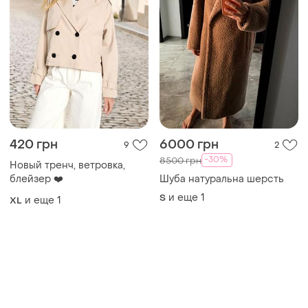
420 грн
6000 грн
9
2
-30%
8500 грн
Новый тренч, ветровка,
блейзер ❤️
Шуба натуральна шерсть
и еще
1
S
и еще
1
XL