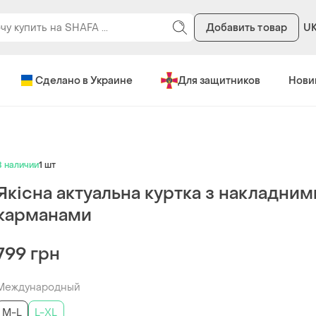
Добавить товар
U
Сделано в Украине
Для защитников
Нови
В наличии
1 шт
Якісна актуальна куртка з накладним
карманами
799 грн
Международный
M-L
L-XL