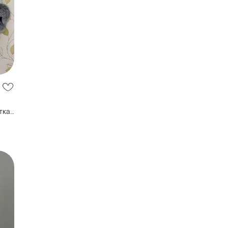
тка
ль