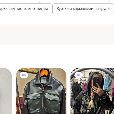
1699 грн
1000 грн
2
2
2
очка
Укороченная косуха эко
Куртка лакова