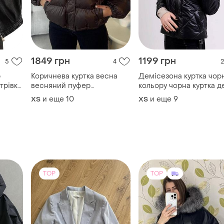
трівка
весняний пуфер
кольору чорна куртка д
з
демісезона курта шоколад
и еще
10
и еще
9
ХS
ХS
шоколадна куртка з
зятажками
TOP
TOP