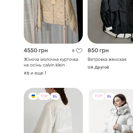
4550 грн
850 грн
8
Жіноча молочна курточка
Ветровка женская
на осінь calvin klein
UA Другой
и еще
1
ХS
TOP
TOP
5500 грн
3800 грн
9