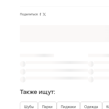
Поделиться:
Оформляй подписку SMART
Получи заказ с бесплатной доставкой
Также ищут:
Шубы
Парки
Пиджаки
Одежда
К
Дутики весна осень
Косухи с песцом
П