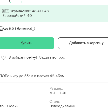
🇺🇦 Украинский: 48-50, 48
Европейский: 40
до 8.0 ₴ бонусних
Купить
Добавить в корзину
В избранное
Задать вопрос
ПОПо низу до 53см в плечах 42-43см
Размер:
й
M-L
L-XL
Стиль
то
Осень
Повседневный