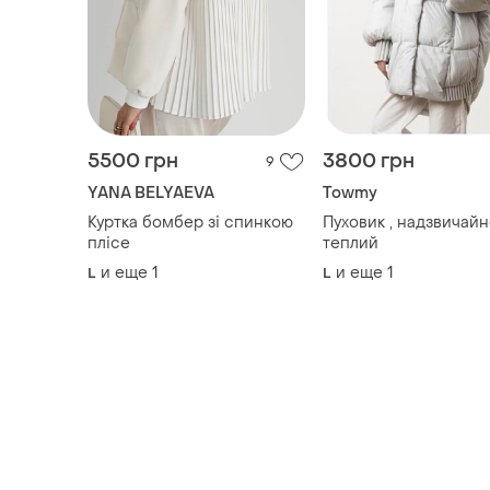
YANA BELYAEVA
Towmy
Куртка бомбер зі спинкою
Пуховик , надзвичай
плісе
теплий
и еще
1
и еще
1
L
L