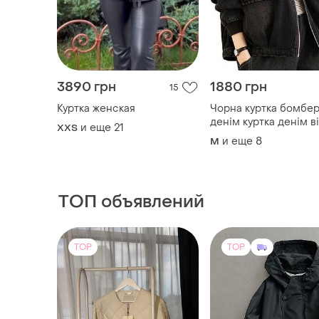
денім куртка денім ві
и еще
21
XХS
денім чорна вітрівка 
и еще
8
M
капюшоном
ТОП объявлений
TOP
TOP