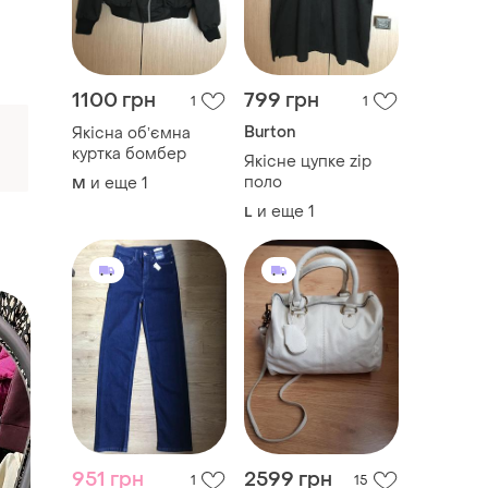
1100 грн
799 грн
1
1
Burton
Якісна обʼємна
куртка бомбер
Якісне цупке zip
поло
и еще
1
M
и еще
1
L
951 грн
2599 грн
1
15