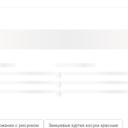
ожанки с рисунком
Замшевые куртки косухи красные
арки зимние темно-синие
Куртки с карманами на груди