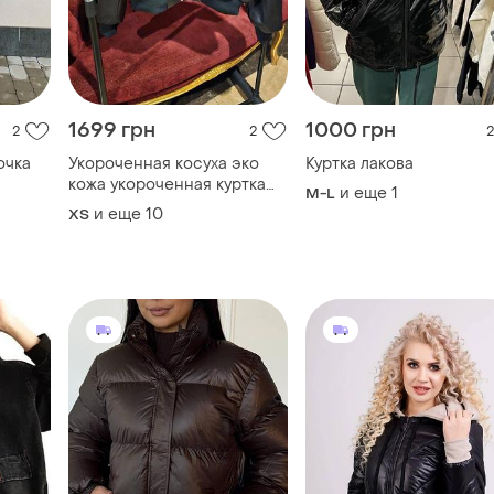
кожа укороченная куртка
и еще
1
M-L
ганная
эко кожа кожа кожа
и еще
10
ХS
кожаная куртка эко кожа
кожаный бомбер с
карманами кожаная куртка
с карманами
1849 грн
1199 грн
5
4
2
р
Коричнева куртка весна
Демісезона куртка чор