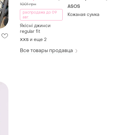
1001 грн
ASOS
распродажа до 09
Кожаная сумка
авг.
Якісні джинси
regular fit
и еще
2
XХS
Все товары продавца
ного