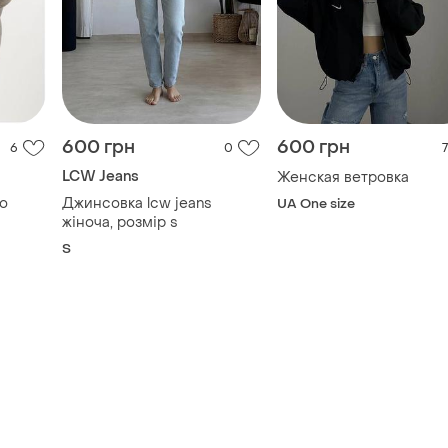
LCW Jeans
Женская ветровка
но
Джинсовка lcw jeans
UA One size
жіноча, розмір s
S