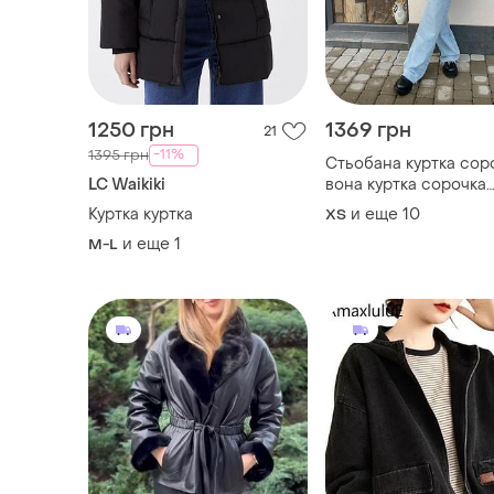
LC Waikiki
вона куртка сорочка
стьобана куртка сте
Куртка куртка
и еще
10
ХS
куртка
и еще
1
M-L
3890 грн
1880 грн
15
Куртка женская
Чорна куртка бомбе