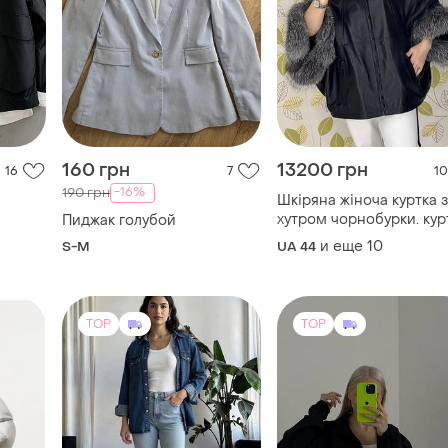
160 грн
13200 грн
16
7
10
-16%
190 грн
Шкіряна жіноча куртка з
хутром чорнобурки. кур
Пиджак голубой
летюча миша з хутром
и еще
10
S-M
UA 44
лисиці. короткий рукав
дуже гарна якісна моде
TOP
TOP
600 грн
600 грн
6
0
7