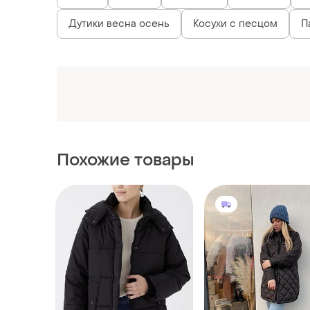
Похожие товары
1250 грн
1369 грн
21
-11%
1395 грн
Стьобана куртка сор