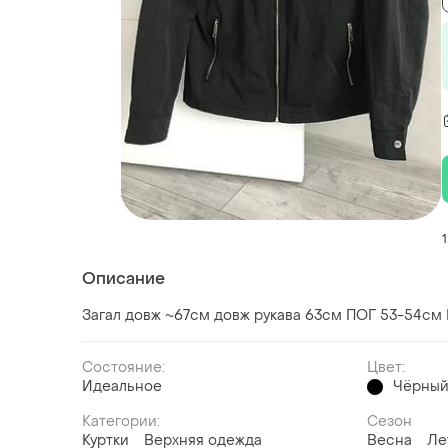
1
Описание
Загал довж ~67см довж рукава 63см ПОГ 53-54см 
Состояние:
Цвет:
Идеальное
Чёрны
Категории:
Сезон
Куртки
Верхняя одежда
Весна
Ле