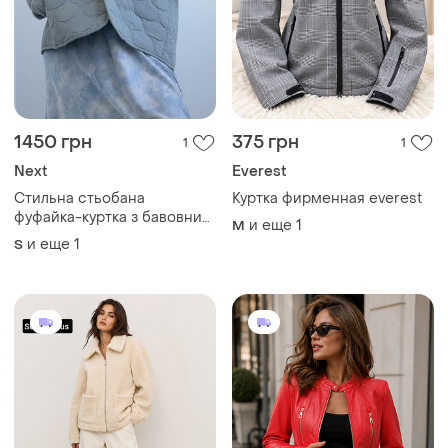
1450 грн
375 грн
1
1
Next
Everest
Стильна стьобана
Куртка фирменная everest
фуфайка-куртка з бавовни
и еще
1
M
від next
и еще
1
S