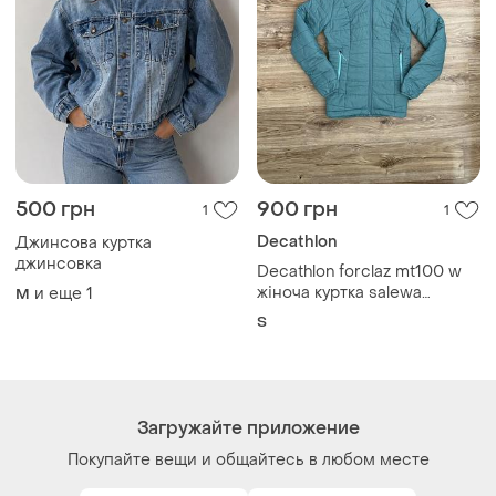
500 грн
900 грн
1
1
Decathlon
Джинсова куртка
джинсовка
Decathlon forclaz mt100 w
жіноча куртка salewa
и еще
1
M
mammut
S
Загружайте приложение
Покупайте вещи и общайтесь в любом месте