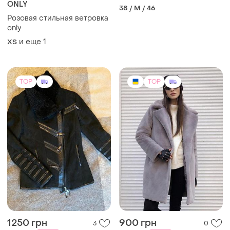
ONLY
38 / M / 46
Розовая стильная ветровка
only
и еще
1
ХS
TOP
TOP
1250 грн
900 грн
3
0