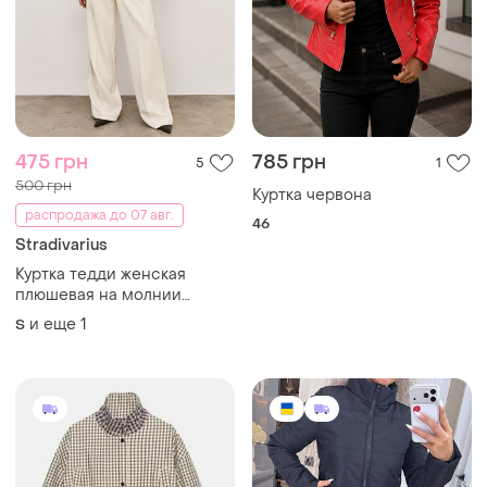
475 грн
785 грн
5
1
500 грн
Куртка червона
распродажа до 07 авг.
46
Stradivarius
Куртка тедди женская
плюшевая на молнии
молочного цвета от бренда
и еще
1
S
stradivarius s