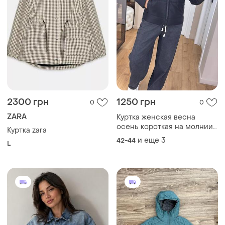
2300 грн
1250 грн
0
0
ZARA
Куртка женская весна
осень короткая на молнии
Куртка zara
черный
и еще
3
42-44
L