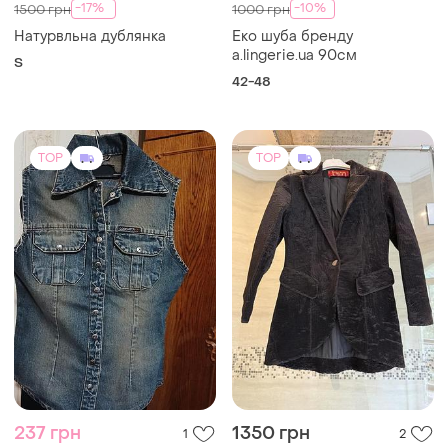
-17%
-10%
1500 грн
1000 грн
Натурвльна дублянка
Еко шуба бренду
a.lingerie.ua 90см
S
42-48
TOP
TOP
237 грн
1350 грн
1
2