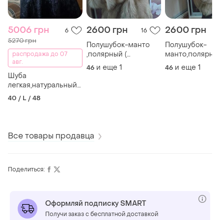
5006 грн
2600 грн
2600 грн
6
16
5270 грн
Полушубок-манто
Полушубок-
,полярный (
манто,полярный
распродажа до 07
авг.
песец)айс-крим
песец)айс-кро
и еще
1
и еще
1
46
46
карманы отделаны
карманы украш
Шуба
кожей
кожей
легкая,натуральный
мех нутрии,меховое
40 / L / 48
пальто оверсайз
(нутрии )46-48 р
Все товары продавца
Поделиться:
Оформляй подписку SMART
Получи заказ с бесплатной доставкой