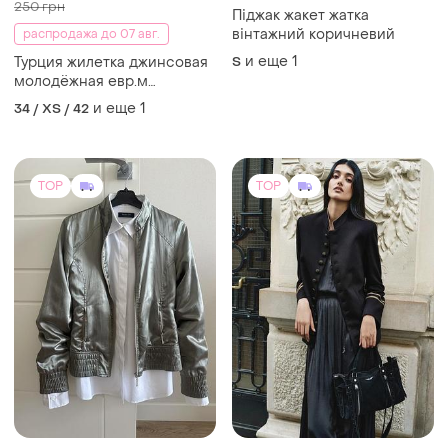
250 грн
Піджак жакет жатка
вінтажний коричневий
распродажа до 07 авг.
и еще
1
Турция жилетка джинсовая
S
молодёжная евр.м
маломерит на s -xs
и еще
1
34 / XS / 42
TOP
TOP