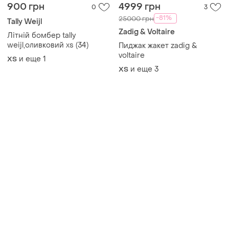
900 грн
4999 грн
0
3
-81%
25000 грн
Tally Weijl
Zadig & Voltaire
Літній бомбер tally
weijl,оливковий xs (34)
Пиджак жакет zadig &
voltaire
и еще
1
ХS
и еще
3
ХS