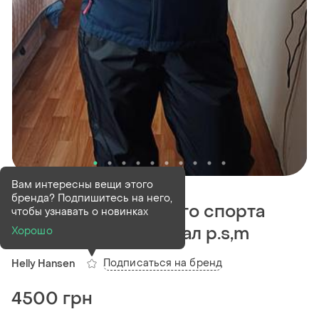
В наличии
1 шт
Вам интересны вещи этого
бренда? Подпишитесь на него,
Куртка для парусного спорта
чтобы узнавать о новинках
helly hansen оригинал р.s,m
Хорошо
Подписаться на бренд
Helly Hansen
4500 грн