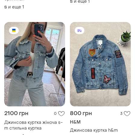
и еще
1
S
и еще
1
S
2100 грн
800 грн
0
3
H&M
Джинсова куртка жіноча s-
m стильна куртка
Джинсова куртка h&m