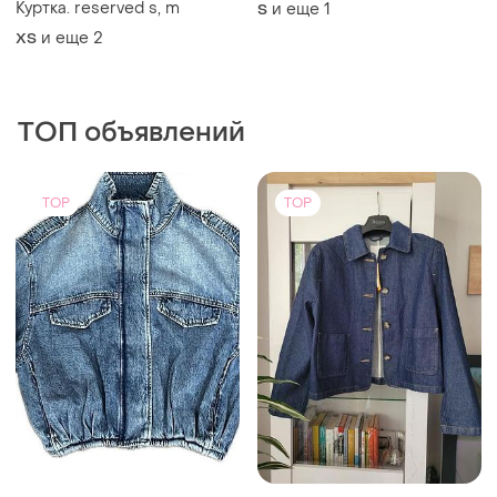
Куртка. reserved s, m
и еще
1
S
и еще
2
ХS
ТОП объявлений
TOP
TOP