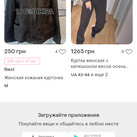
250 грн
1265 грн
4
0
Куртка женская с
238 грн с 07 авг.
капюшоном весна осень
Next
короткая плащевка
и еще
2
UA 42-44
Женская кожаная курточка
коричневый
M
Загружайте приложение
Покупайте вещи и общайтесь в любом месте