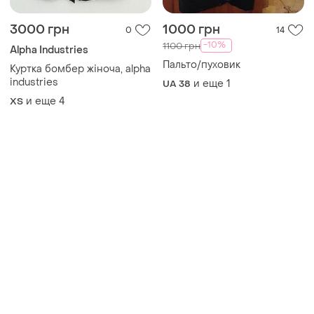
3000 грн
1000 грн
0
14
-10%
1100 грн
Alpha Industries
Пальто/пуховик
Куртка бомбер жіноча, alpha
industries
и еще
1
UA 38
и еще
4
ХS