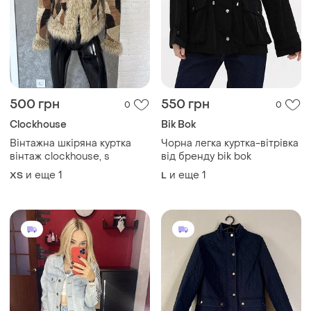
500 грн
550 грн
0
0
Clockhouse
Bik Bok
Вінтажна шкіряна куртка
Чорна легка куртка-вітрівка
вінтаж clockhouse, s
від бренду bik bok
и еще
1
и еще
1
ХS
L