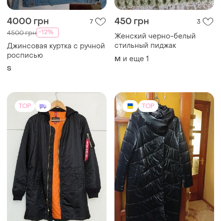
4000 грн
450 грн
7
3
-12%
4500 грн
Женский черно-белый
стильный пиджак
Джинсовая куртка с ручной
росписью
и еще
1
M
S
TOP
TOP