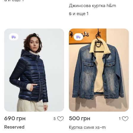
Джинсова куртка h&m
и еще
1
S
690 грн
500 грн
5
1
Reserved
Куртка синя xs-m