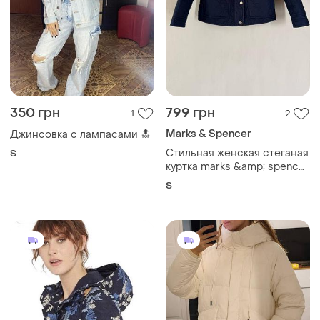
350 грн
799 грн
1
2
Marks & Spencer
Джинсовка с лампасами 🔝
Стильная женская стеганая
S
куртка marks &amp; spencer
темно-синяя s / 36
S