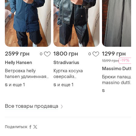
2599 грн
1800 грн
1299 грн
0
0
-19%
1599 грн
Helly Hansen
Stradivarius
Massimo Dutti
Ветровка helly
Куртка косуха
hansen удлиненная
оверсайз
Брюки палаццо
р.s,m оригинал
stradivarius р.s,m
massino dutti
и еще
1
и еще
1
S
S
оригинал
оригинал р.s
S
Все товары продавца
Поделиться: