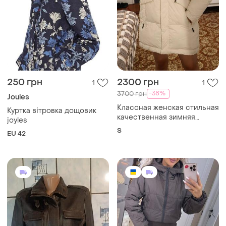
250 грн
2300 грн
1
1
-38%
3700 грн
Joules
Классная женская стильная
Куртка вітровка дощовик
качественная зимняя
joyles
теплая куртка парка
S
EU 42