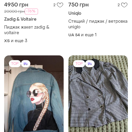
4950 грн
750 грн
2
2
-76%
20000 грн
Uniqlo
Zadig & Voltaire
Стящий / пиджак / ветровка
uniglo
Пиджак жакет zadig &
voltaire
и еще
1
UA 54
и еще
3
ХS
TOP
TOP