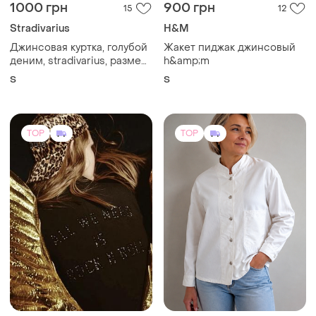
1000 грн
900 грн
15
12
Stradivarius
H&M
Джинсовая куртка, голубой
Жакет пиджак джинсовый
деним, stradivarius, размер
h&amp;m
s
S
S
TOP
TOP