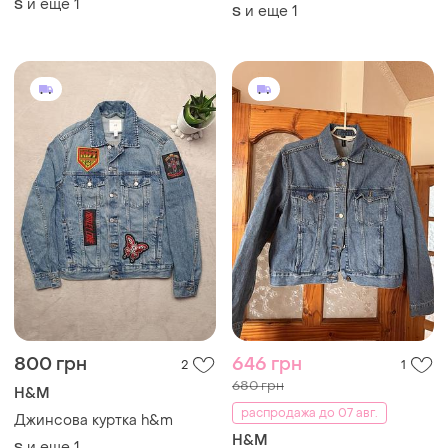
и еще
1
S
и еще
1
S
800 грн
646 грн
2
1
680 грн
H&M
распродажа до 07 авг.
Джинсова куртка h&m
H&M
и еще
1
S