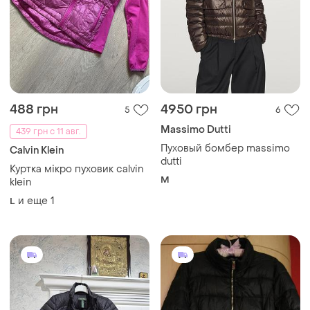
488 грн
4950 грн
5
6
Massimo Dutti
439 грн с 11 авг.
Пуховый бомбер massimo
Calvin Klein
dutti
Куртка мікро пуховик calvin
M
klein
и еще
1
L