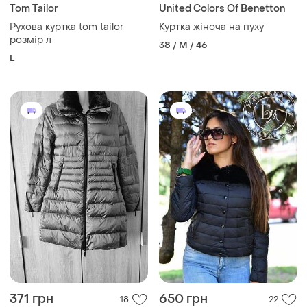
Tom Tailor
United Colors Of Benetton
Рухова куртка tom tailor
Куртка жіноча на пуху
розмір л
38 / M / 46
L
371 грн
650 грн
18
22