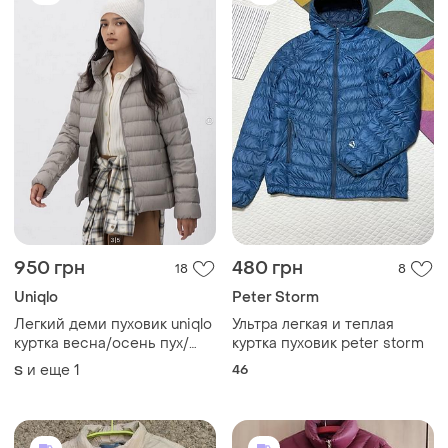
950 грн
480 грн
18
8
Uniqlo
Peter Storm
Легкий деми пуховик uniqlo
Ультра легкая и теплая
куртка весна/осень пух/
куртка пуховик peter storm
перо
и еще
1
46
S