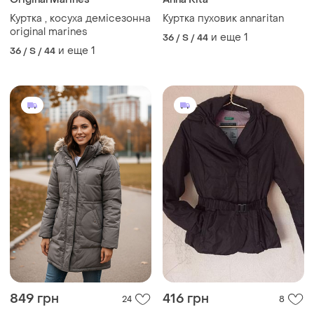
Куртка , косуха демісезонна
Куртка пуховик annaritan
original marines
и еще
1
36 / S / 44
и еще
1
36 / S / 44
849 грн
416 грн
24
8