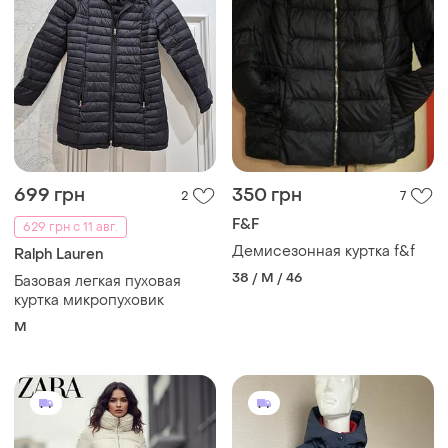
699 грн
350 грн
2
7
F&F
629 грн с 11 авг.
Демисезонная куртка f&f
Ralph Lauren
38 / M / 46
Базовая легкая пуховая
куртка микропуховик
M