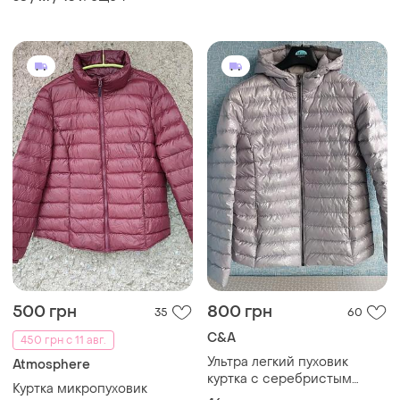
500 грн
800 грн
35
60
C&A
450 грн с 11 авг.
Ультра легкий пуховик
Atmosphere
куртка с серебристым
Куртка микропуховик
напылением бренда