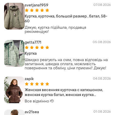
svetjana1959
07.08.2026
Куртка, курточка, большой размер , батал, 58-
60
Дякую, куртка підійшла, продавця
рекомендую!
getta7771
05.08.2026
Куртка
Швидко реагують на смм, повна відповідь на
запитання, швидка оплата, можливість
повернення та обміну, ціни приємні! Дякую!
zapik
04.08.2026
Женская весенняя курточка с капюшоном,
женская куртка батал, женская куртка
большого размера
Все відмінно 🫡
av21sea
01.08.2026