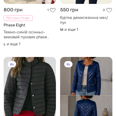
800 грн
550 грн
1
0
Куртка демисезонна мех/
720 грн с 11 авг.
пух
Phase Eight
и еще
1
M
Темно-синій осінньо-
зимовий пуховик phase
eight (розмір 14 / xl) з
и еще
1
L
поясом