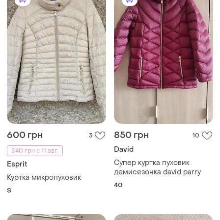
600 грн
850 грн
3
10
David
540 грн с 11 авг.
Супер куртка пуховик
Esprit
демисезонка david parry
Куртка микропуховик
40
S