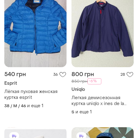
540 грн
800 грн
36
28
-6%
850 грн
Esprit
Uniqlo
Лёгкая пуховая женская
куртка esprit
Легкая демисезонная
куртка uniqlo x ines de la
и еще
1
38 / M / 46
fressange.
и еще
1
S