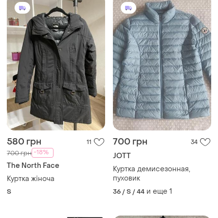
580 грн
700 грн
11
34
-18%
700 грн
JOTT
The North Face
Куртка демисезонная,
пуховик
Куртка жіноча
и еще
1
S
36 / S / 44