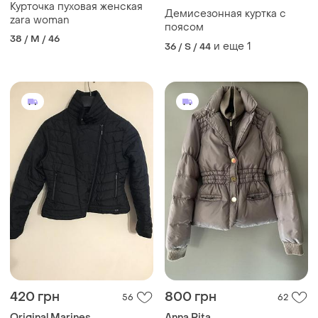
Курточка пуховая женская
Демисезонная куртка с
zara woman
поясом
38 / M / 46
и еще
1
36 / S / 44
420 грн
800 грн
56
62
Original Marines
Anna Rita