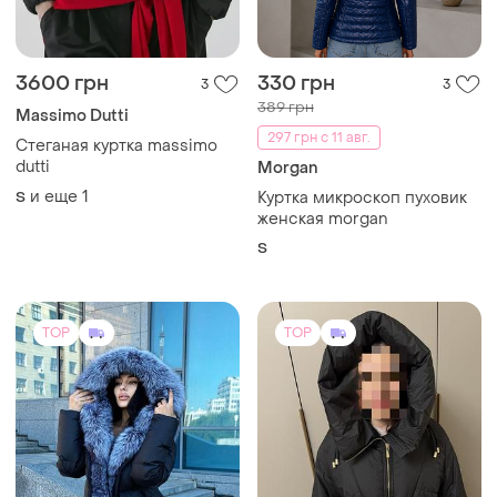
3600 грн
330 грн
3
3
389 грн
Massimo Dutti
297 грн с 11 авг.
Стеганая куртка massimo
dutti
Morgan
и еще
1
S
Куртка микроскоп пуховик
женская morgan
S
TOP
TOP