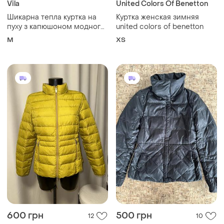
Vila
United Colors Of Benetton
Шикарна тепла куртка на
Куртка женская зимняя
пуху з капюшоном модного
united colors of benetton
бренду з данії vila clotnes
M
ХS
600 грн
500 грн
12
10