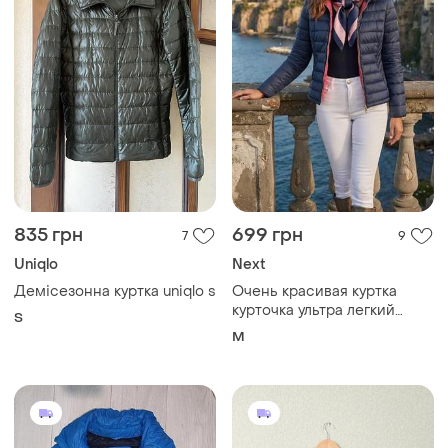
835 грн
699 грн
7
9
Uniqlo
Next
Демісезонна куртка uniqlo s
Очень красивая куртка
курточка ультра легкий
S
пуховик натур. пух next 12 р-
M
р бренд оригинал