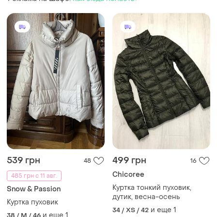
539 грн
499 грн
48
16
Chicoree
485 грн с 11 авг.
Куртка тонкий пуховик,
Snow & Passion
дутик, весна-осень
Куртка пуховик
и еще
1
34 / XS / 42
и еще
1
38 / M / 46