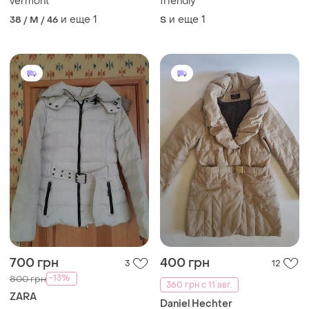
vermont
friendly
и еще
1
и еще
1
38 / M / 46
S
700 грн
400 грн
3
12
-13%
800 грн
360 грн с 11 авг.
ZARA
Daniel Hechter