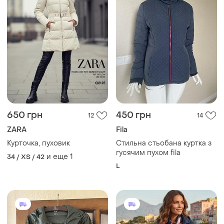
650 грн
450 грн
12
14
ZARA
Fila
Курточка, пуховик
Стильна стьобана куртка з
гусячим пухом fila
и еще
1
34 / XS / 42
L