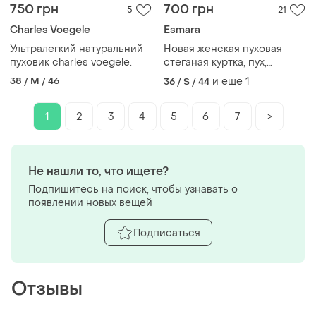
750 грн
700 грн
5
21
Charles Voegele
Esmara
Ультралегкий натуральний
Новая женская пуховая
пуховик charles voegele.
стеганая куртка, пух,
42европ (48наш)
38 / M / 46
и еще
1
36 / S / 44
демисезонная esmara
весна осень
1
2
3
4
5
6
7
>
Не нашли то, что ищете?
Подпишитесь на поиск, чтобы узнавать о
появлении новых вещей
Подписаться
Отзывы