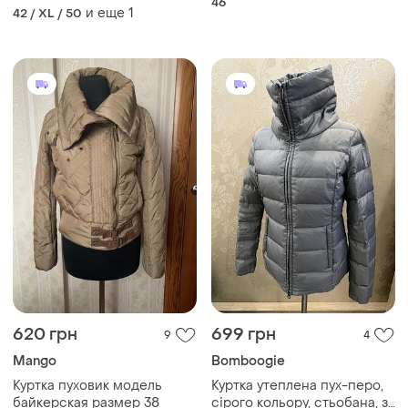
46
и еще
1
c&amp;a the outerwear
42 / XL / 50
620 грн
699 грн
9
4
Mango
Bomboogie
Куртка пуховик модель
Куртка утеплена пух-перо,
байкерская размер 38
сірого кольору, стьобана, з