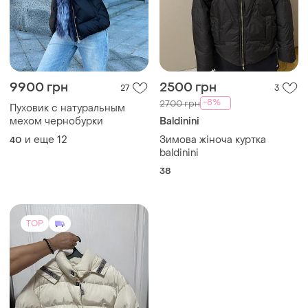
9900 грн
2500 грн
27
3
-8%
2700 грн
Пуховик с натуральным
мехом чернобурки
Baldinini
и еще
12
Зимова жіноча куртка
40
baldinini
38
TOP