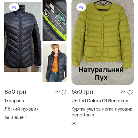
850 грн
550 грн
9
29
Trespass
United Colors Of Benetton
Лёгкий пуховик
Куртка ультра легка пуховик
benetton s
и еще
1
36
36