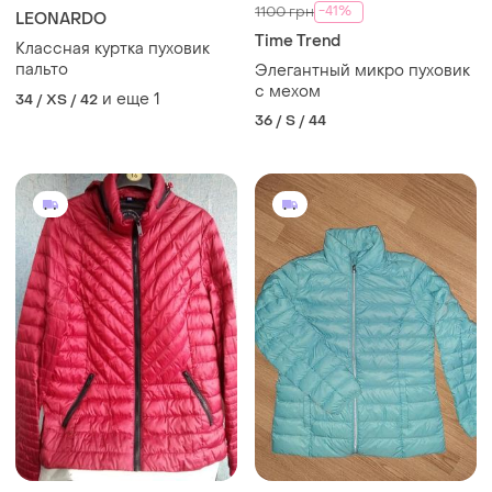
-41%
1100 грн
LEONARDO
Time Trend
Классная куртка пуховик
пальто
Элегантный микро пуховик
с мехом
и еще
1
34 / XS / 42
36 / S / 44