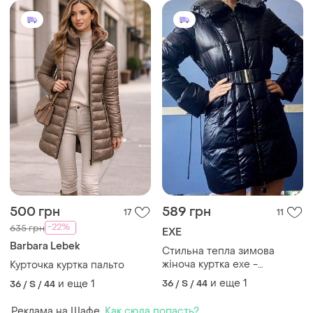
500 грн
589 грн
17
11
-22%
635 грн
EXE
Barbara Lebek
Стильна тепла зимова
жіноча куртка exe -
Курточка куртка пальто
натуральний пух
и еще
1
и еще
1
36 / S / 44
36 / S / 44
Реклама на Шафе.
Как сюда попасть?