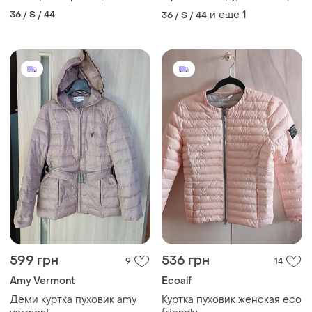
трендовим коміром-
36 / S / 44
и еще
1
36 / S / 44
стійкою, приталена, легка у
носінні, bomboogie
599 грн
536 грн
9
14
Amy Vermont
Ecoalf
Деми куртка пуховик amy
Куртка пуховик женская eco