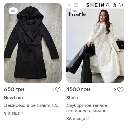
650 грн
4500 грн
1
0
New Look
Shein
Демисезонное пальто 12р.
Двубортное теплое
стеганное длинное
и еще
1
S
женское пальто с мехом
и еще
2
ХS