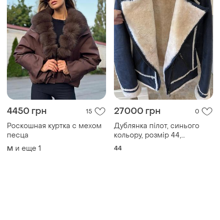
4450 грн
27000 грн
15
0
Роскошная куртка с мехом
Дублянка пілот, синього
песца
кольору, розмір 44,
натуральна шкіра та
и еще
1
44
M
натуральна овчина.