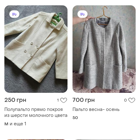
250 грн
700 грн
1
0
Полупальто прямо покроя
Пальто весна- осень
из шерсти молочного цвета
50
и еще
1
M