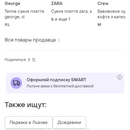
George
ZARA
Crew
Тепла сукня плаття
Сукня плаття zara, s
Бавовняне худі
george, xl
кофта з капюш
и еще
1
S
crew clothing, 
XL
M
Все товары продавца
Поделиться:
Оформляй подписку SMART
Получи заказ с бесплатной доставкой
Также ищут:
Пиджаки в Львове
Дождевики