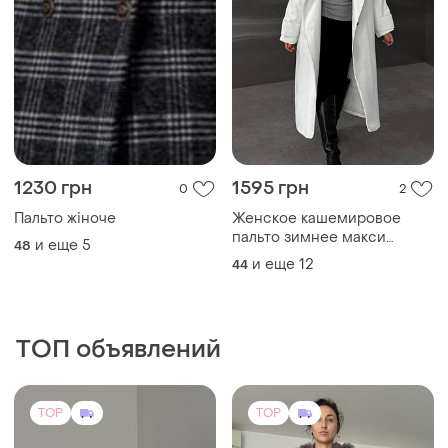
1230 грн
1595 грн
0
2
Пальто жіноче
Женское кашемировое
пальто зимнее макси
и еще
5
48
длинное удлиненное на
и еще
12
44
подкладке
ТОП объявлений
TOP
TOP