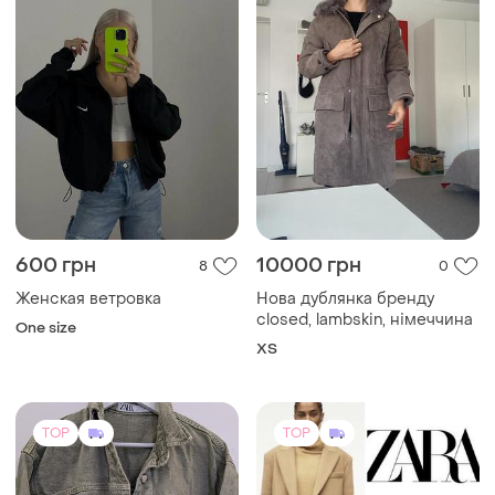
600 грн
10000 грн
8
0
Женская ветровка
Нова дублянка бренду
closed, lambskin, німеччина
One size
ХS
TOP
TOP