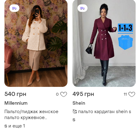
540 грн
495 грн
0
11
Millennium
Shein
Пальто/пиджак женское
🥰 пальто кардиган shein s
пальто кружевное
S
полупальто пальто
и еще
1
S
короткое