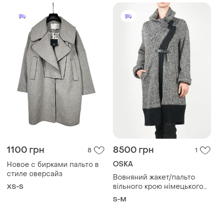
1100 грн
8500 грн
8
1
OSKA
Новое с бирками пальто в
стиле оверсайз
Вовняний жакет/пальто
вільного крою німецького
XS-S
бренду oska дизайном у
S-M
стилі лагенлук (oversized
lagenlook) 1 36 s 38 m