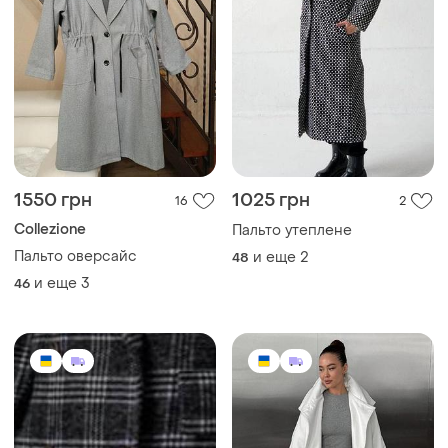
1550 грн
1025 грн
16
2
Collezione
Пальто утеплене
Пальто оверсайс
и еще
2
48
и еще
3
46