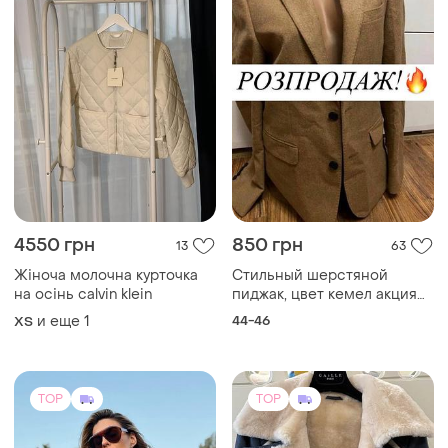
4550 грн
850 грн
13
63
Жіноча молочна курточка
Стильный шерстяной
на осінь calvin klein
пиджак, цвет кемел акция
🔥👍
и еще
1
44-46
ХS
TOP
TOP