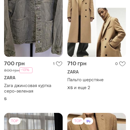
700 грн
710 грн
1
0
-13%
800 грн
ZARA
ZARA
Пальто шерстяне
Zara джинсовая куртка
и еще
2
ХS
серо-зеленая
S
TOP
TOP