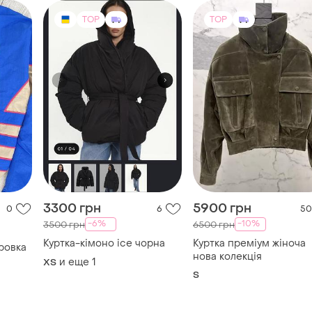
3300 грн
5900 грн
0
6
50
-6%
-10%
3500 грн
6500 грн
Куртка-кімоно ice чорна
Куртка преміум жіноча
ровка
нова колекція
и еще
1
ХS
S