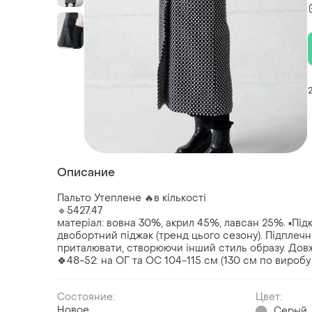
Описание
Пальто Утеплене 🔥в кількості
🔹5427.47
матеріал: вовна 30%, акрил 45%, лавсан 25%. ▪️Під
двобортний піджак (тренд цього сезону). Підплечн
приталювати, створюючи інший стиль образу. Довж
🍀48-52: на ОГ та ОС 104-115 см (130 см по виробу
Состояние:
Цвет:
Новое
Серый