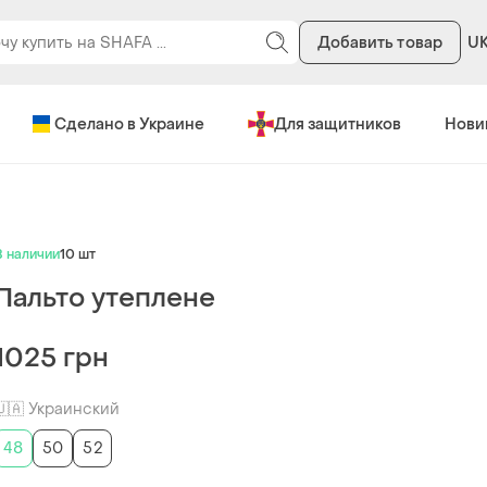
Добавить товар
U
Сделано в Украине
Для защитников
Нови
В наличии
10 шт
Пальто утеплене
1025 грн
🇺🇦 Украинский
48
50
52