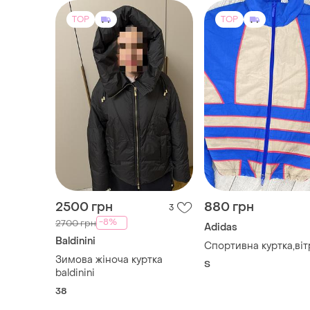
2500 грн
880 грн
3
-8%
2700 грн
Adidas
Baldinini
Спортивна куртка,віт
Зимова жіноча куртка
S
baldinini
38