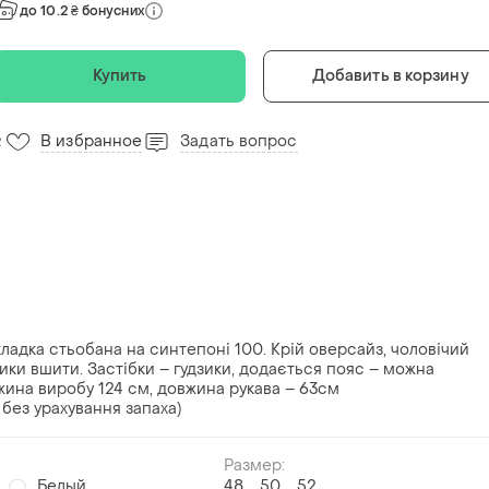
до 10.2 ₴ бонусних
Купить
Добавить в корзину
В избранное
Задать вопрос
2
кладка стьобана на синтепоні 100. Крій оверсайз, чоловічий
ики вшити. Застібки – гудзики, додається пояс – можна
ина виробу 124 см, довжина рукава – 63см
 без урахування запаха)
Размер:
Белый
48
50
52