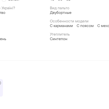
 Україні?
Вид пальто
тво
Двубортные
Особенности модели
С карманами
С поясом
С мех
Утеплитель
ень
Синтепон