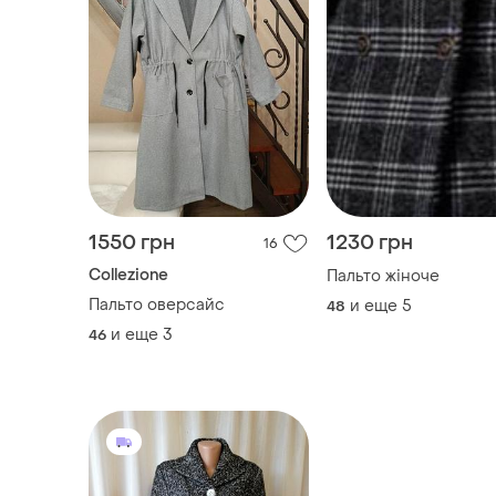
1550 грн
1230 грн
16
Collezione
Пальто жіноче
Пальто оверсайс
и еще
5
48
и еще
3
46