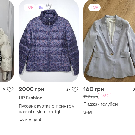
2000 грн
160 грн
9
27
8
-16%
190 грн
UP Fashion
Пиджак голубой
Пуховик куртка с принтом
casual style ultra light
S-M
и еще
4
36
TOP
TOP