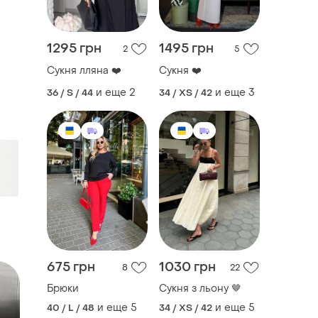
1295 грн
1495 грн
2
5
Сукня лляна ❤️
Сукня ❤️
и еще
2
и еще
3
36 / S / 44
34 / XS / 42
675 грн
1030 грн
8
22
Брюки
Сукня з льону 🤎
и еще
5
и еще
5
40 / L / 48
34 / XS / 42