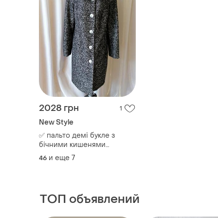
2028 грн
1
New Style
✅ пальто демі букле з
бічними кишенями
80%wool.7%cashmere.13%nylon
и еще
7
46
ТОП объявлений
TOP
TOP