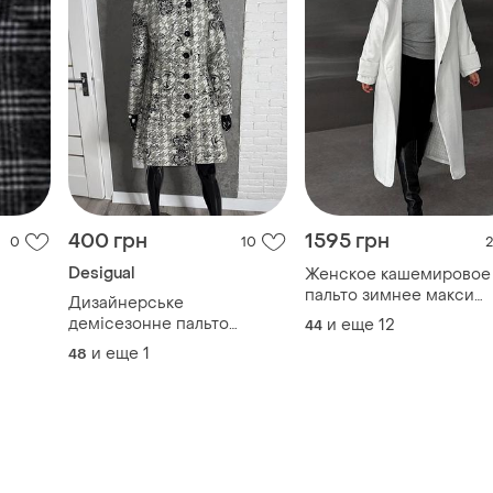
400 грн
1595 грн
0
10
2
Desigual
Женское кашемировое
пальто зимнее макси
Дизайнерське
длинное удлиненное н
демісезонне пальто
и еще
12
44
подкладке
desigual, l-xl 50р
и еще
1
48