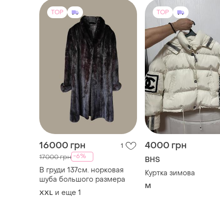
16000 грн
4000 грн
1
-6%
17000 грн
BHS
В груди 137см. норковая
Куртка зимова
шуба большого размера
M
и еще
1
XXL
TOP
TOP