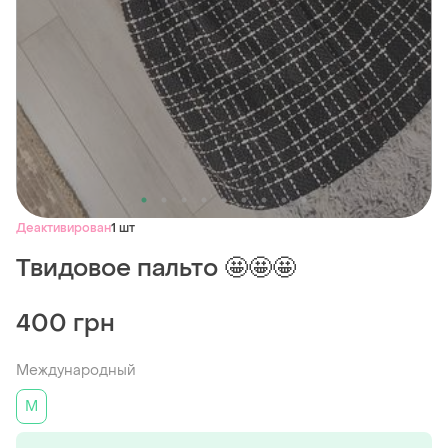
Деактивирован
1 шт
Твидовое пальто 🤩🤩🤩
400 грн
Международный
M