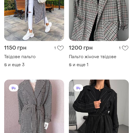
1150 грн
1200 грн
1
1
Твідове пальто
Пальто жіноче твідове
и еще
3
и еще
1
S
S