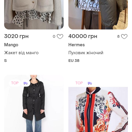
3020 грн
40000 грн
0
8
Mango
Hermes
Жакет від манго
Пуховик жіночий
S
EU 38
TOP
TOP