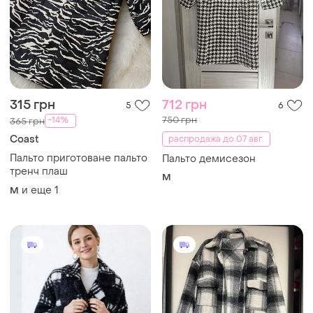
315 грн
712 грн
5
6
750 грн
-14%
365 грн
Coast
распродажа до 07 авг.
Пальто приготоване пальто
Пальто демисезон
тренч плаш
M
и еще
1
M