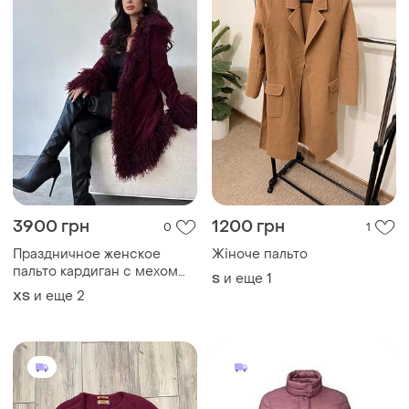
3900 грн
1200 грн
0
1
Праздничное женское
Жіноче пальто
пальто кардиган с мехом
и еще
1
S
ламы
и еще
2
ХS