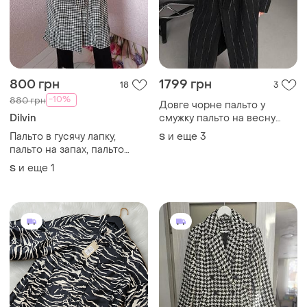
800 грн
1799 грн
18
3
-10%
880 грн
Довге чорне пальто у
Dilvin
смужку пальто на весну
весняне пальто демі
Пальто в гусячу лапку,
и еще
3
S
демісезоне пальто
пальто на запах, пальто
картате
и еще
1
S