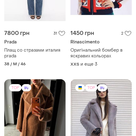
7800 грн
1450 грн
31
2
Prada
Rinascimento
Плащ со стразами италия
Оригінальний бомбер в
prada
яскравих кольорах
38 / M / 46
и еще
3
XХS
TOP
TOP