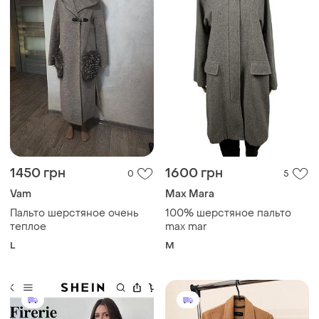
1450 грн
1600 грн
0
5
Vam
Max Mara
Пальто шерстяное очень
100% шерстяное пальто
теплое
max mar
L
M