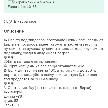
🇺🇦 Украинский: 46, 46-48
Европейский: 38
В избранное
7
Описание
📝 Пальто под твидовое, состояние Новый есть следы от
Бирки не носилось, имеет карманы, застегивается на
пуговицы, на рукавах пуговицы в виде декора идут, имеет
подкладку, сзади в низу имеет разрез
🌹🌹🌹
🙅Фото на теле я не выполняю
🙅 Торга нет цены на все вещи окончательные
📝 Если для вас платье за 100, а потому что до 250 грн
дорого, то пожалуйста девчули, идите туда 💁 где один
топ продается за 200 и выше☝️
🌹🌹🌹
🏷️Состояние: б/у ( как новая есть следы от Бирки)
📝 Замеры:
Длина -98
грудь 53
Талия 50