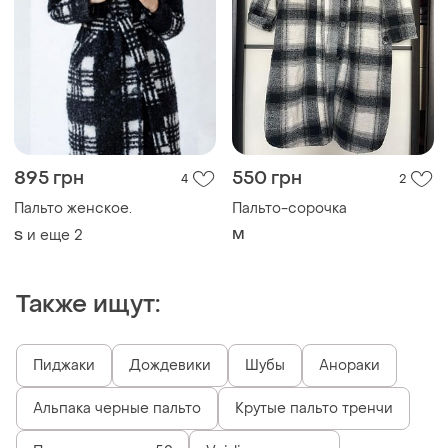
895 грн
550 грн
4
2
Пальто женское.
Пальто-сорочка
и еще
2
M
S
Также ищут:
Пиджаки
Дождевики
Шубы
Анораки
Альпака черные пальто
Крутые пальто тренчи