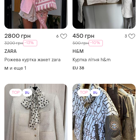
2800 грн
450 грн
6
3
-13%
-10%
3200 грн
500 грн
ZARA
H&M
Рожева куртка жакет zara
Куртка літня h&m
и еще
1
EU 38
M
TOP
TOP