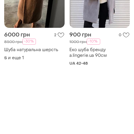
6000 грн
900 грн
2
0
-30%
-10%
8500 грн
1000 грн
Шуба натуральна шерсть
Еко шуба бренду
a.lingerie.ua 90см
и еще
1
S
UA 42-48