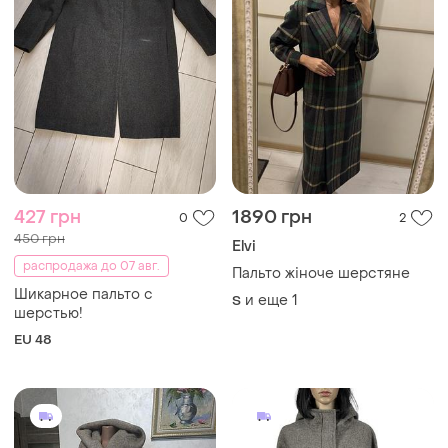
427 грн
1890 грн
0
2
450 грн
Elvi
распродажа до 07 авг.
Пальто жіноче шерстяне
Шикарное пальто с
и еще
1
S
шерстью!
EU 48