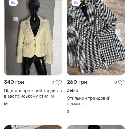
645 грн
365 грн
4
0
Paper Dolls
Легенький літній піджак
Новий твідовий жакет
и еще
1
M
L
Загружайте приложение
Покупайте вещи и общайтесь в любом месте