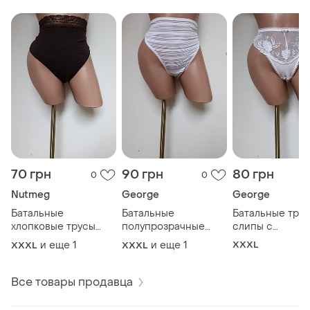
70 грн
90 грн
80 грн
0
0
Nutmeg
George
George
Батальные
Батальные
Батальные тру
хлопковые трусы
полупрозрачные
слипы с
цвета шоколад.22р.
трусики слипы.22р.
вышивкой.20р.
и еще
1
и еще
1
XXXL
XXXL
XXXL
Все товары продавца