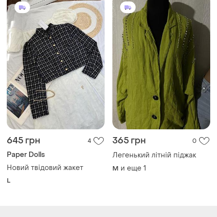
Как это работает?
Украина, 02121, Киев, Харьковское шоссе, дом 201-
203, буква 4Г
Политика конфиденциальности
Договор-оферта
Контакты
Мы в соцсетях
Вещи по щелчку сердца. Все права защищены