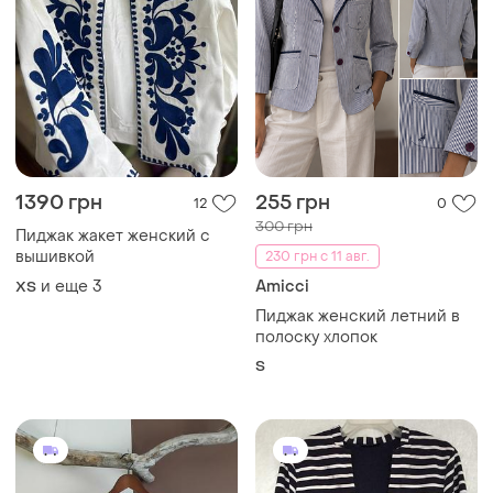
1390 грн
255 грн
12
0
300 грн
Пиджак жакет женский с
вышивкой
230 грн с 11 авг.
и еще
3
Amicci
ХS
Пиджак женский летний в
полоску хлопок
S