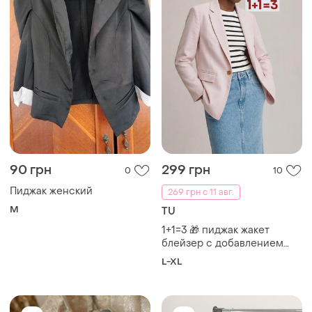
499 грн
599 грн
9
0
-10%
550 грн
Crivit
Винтажный жаккардовый
Нова куртка сорочка crivit
атласный удлиненный
оверсайз
жилет жакет (или
и еще
1
ХS
L
туника,сукня) в азиатском
стиле bafhilan