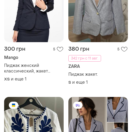
300 грн
380 грн
5
5
Mango
342 грн с 11 авг.
Пиджак женский
ZARA
классический, жакет
Пиджак жакет.
приталенный в полоску
и еще
1
ХS
mango
и еще
1
S