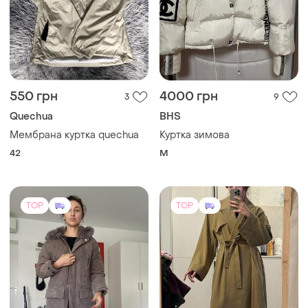
10000 грн
6000 грн
0
31
-20%
7500 грн
Нова дублянка бренду
closed, lambskin, німеччина
Ganni
ХS
Тренч ganni
S
TOP
TOP