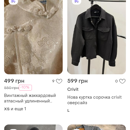
340 грн
260 грн
0
0
Zebra
Піджак шерстяний кардиган
в австрійському стилі м
Стильний трендовий
піджак, s
M
S