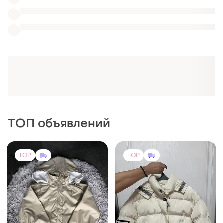
550 грн
4000 грн
3
9
Quechua
BHS
Мембрана куртка quechua
Куртка зимова
42
M
TOP
TOP