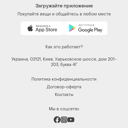
© 2026
Shafa.ua