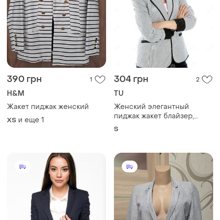
390 грн
304 грн
1
2
H&M
TU
Жакет пиджак женский
Женский элегантный
пиджак жакет блайзер,
и еще
1
ХS
хлопковый в полоску
S