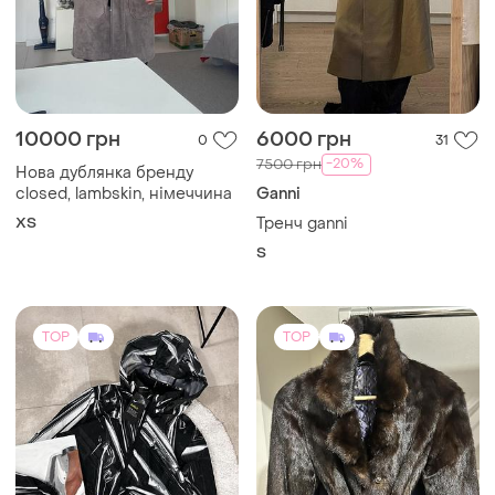
1849 грн
3200 грн
5
12
-9%
3500 грн
Nike
Шуба норка
Вітровка від nike
и еще
1
ХS
M
TOP
TOP