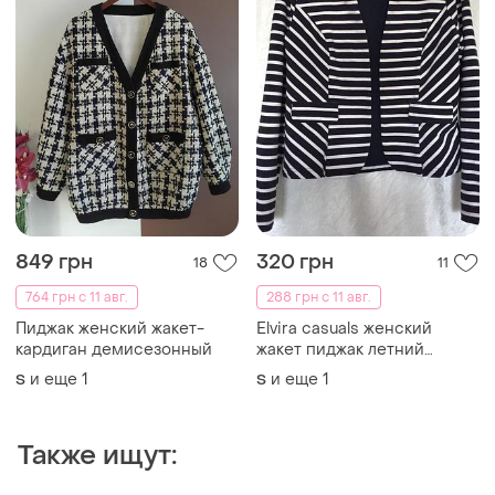
849 грн
320 грн
18
11
764 грн с 11 авг.
288 грн с 11 авг.
Пиджак женский жакет-
Elvira casuals женский
кардиган демисезонный
жакет пиджак летний
легкий полоска хлопок
и еще
1
и еще
1
S
S
синий белый
Также ищут: