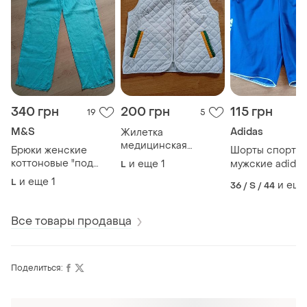
340 грн
200 грн
115 грн
19
5
M&S
Adidas
Жилетка
медицинская
Брюки женские
Шорты спорти
унисекс,белая,l
коттоновые "под
и еще
1
мужские adidas
L
лен" m&amp;s
синие
и еще
1
L
и еще
36 / S / 44
Все товары продавца
Поделиться: