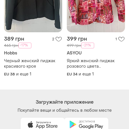
389 грн
399 грн
2
1
-17%
-21%
465 грн
499 грн
Hobbs
ASYOU
Черный женский пиджак
Яркий женский пиджак
красивого кроя
розового цвета
интересный принт
и еще
1
и еще
1
EU 38
EU 34
Загружайте приложение
Покупайте вещи и общайтесь в любом месте