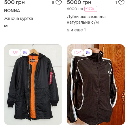
500 грн
5000 грн
8
1
-17%
6000 грн
NONNA
Дублянка замшева
Жіноча куртка
натуральна с/м
M
и еще
1
S
TOP
TOP