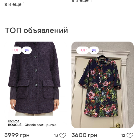
и еще
1
S
джинсовый
и еще
1
S
ТОП объявлений
TOP
TOP
3999 грн
3600 грн
13
12