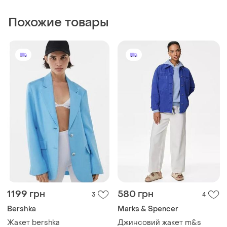
Похожие товары
1199 грн
580 грн
3
4
Bershka
Marks & Spencer
Жакет bershka
Джинсовий жакет m&s