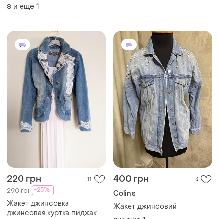
и еще
1
S
220 грн
400 грн
11
3
-25%
290 грн
Colin's
Жакет джинсовка
Жакет джинсовий
джинсовая куртка пиджак