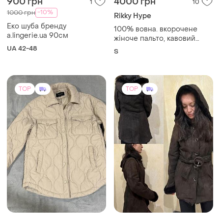
900 грн
4000 грн
1
10
-10%
1000 грн
Rikky Hype
Еко шуба бренду
100% вовна. вкорочене
a.lingerie.ua 90см
жіноче пальто, кавовий
колір (мокко), rikky hype, не
UA 42-48
S
одягалось
TOP
TOP