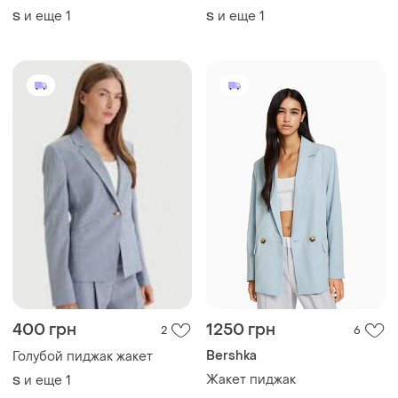
и еще
1
и еще
1
S
S
400 грн
1250 грн
2
6
Bershka
Голубой пиджак жакет
Жакет пиджак
и еще
1
S