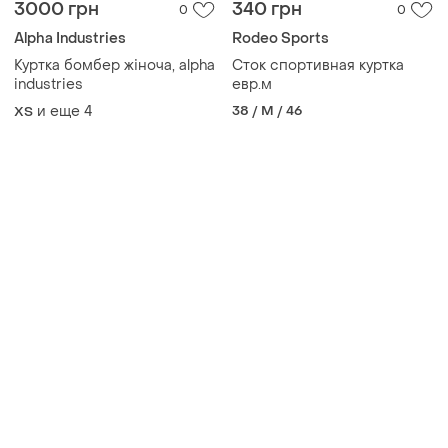
3000 грн
340 грн
0
0
Alpha Industries
Rodeo Sports
Куртка бомбер жіноча, alpha
Сток спортивная куртка
industries
евр.м
и еще
4
38 / M / 46
ХS