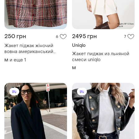
250 грн
2495 грн
6
7
Uniqlo
Жакет піджак жіночий
вовна американський
Жакет пиджак из льняной
вінтаж в клітинку
смеси uniqlo
и еще
1
M
M