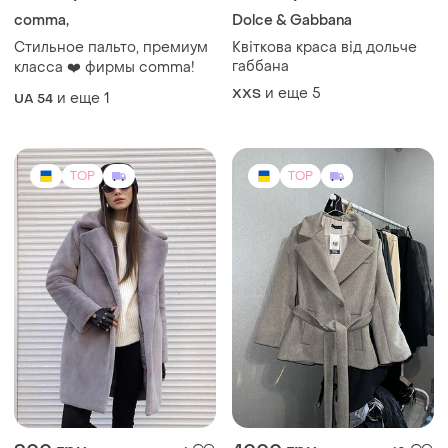
comma,
Dolce & Gabbana
Стильное пальто, премиум
Квіткова краса від дольче
габбана
класса ❤️ фирмы comma!
и еще
5
XХS
и еще
1
UA 54
TOP
TOP