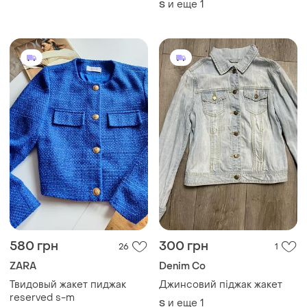
и еще
1
S
580 грн
300 грн
26
1
ZARA
Denim Co
Твидовый жакет пиджак
Джинсовий піджак жакет
reserved s-m
и еще
1
S