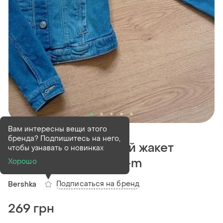
В наличии
1 шт
Вам интересны вещи этого
бренда? Подпишитесь на него,
Женский джинсовый жакет
чтобы узнавать о новинках
bershka,голубой🩵s-m
Хорошо
Подписаться на бренд
Bershka
269 грн