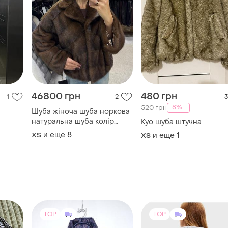
46800 грн
480 грн
1
2
3
-8%
520 грн
Шуба жіноча шуба норкова
натуральна шуба колір
Куо шуба штучна
горіх 65 см
и еще
8
ХS
и еще
1
ХS
TOP
TOP