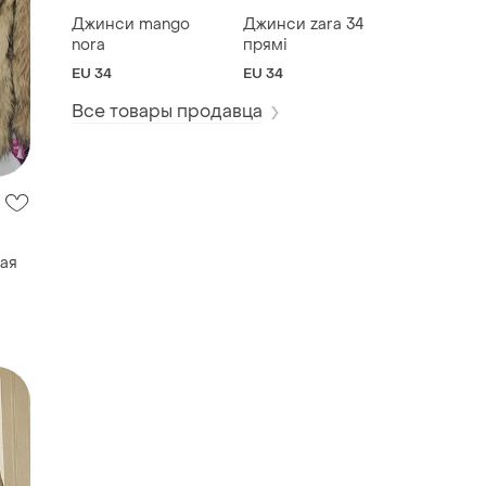
Джинси mango
Джинси zara 34
nora
прямі
EU 34
EU 34
ая
Все товары продавца