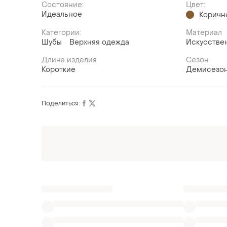
Состояние:
Цвет:
Идеальное
Коричн
Категории:
Материал
Шубы
Верхняя одежда
Искусстве
Длина изделия
Сезон
Короткие
Демисезо
Поделиться:
Оформляй подписку SMART
Получи заказ с бесплатной доставкой
Также ищут:
Пиджаки в Черкассах
Дубленки в Черкасса