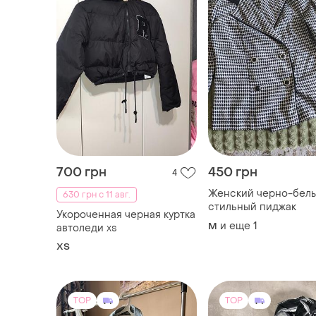
700 грн
450 грн
4
Женский черно-бел
630 грн с 11 авг.
стильный пиджак
Укороченная черная куртка
и еще
1
M
автоледи xs
ХS
TOP
TOP