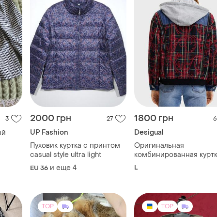
2000 грн
1800 грн
3
27
6
UP Fashion
Desigual
ый
Пуховик куртка с принтом
Оригинальная
casual style ultra light
комбинированная куртк
бомбер desigual (размер
и еще
4
L
EU 36
в идеале
TOP
TOP