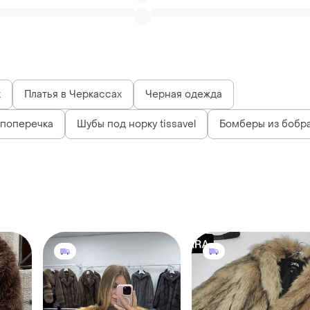
 поперечка
Шубы под норку tissavel
Бомберы из бобр