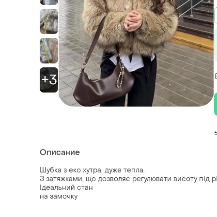
+3
Описание
Шубка з еко хутра, дуже тепла.
З затяжками, що дозволяє регулювати висоту під р
Ідеальний стан
на замочку