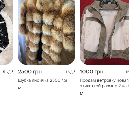
2500 грн
1000 грн
5
1
12
Шубка лисичка 2500 грн
Продам ветровку новая
этикеткой размер 2 на 
M
новичка.неподходил м
M
размер. идеальная на
осень весну. цвет хаки 
белыми есть торг.