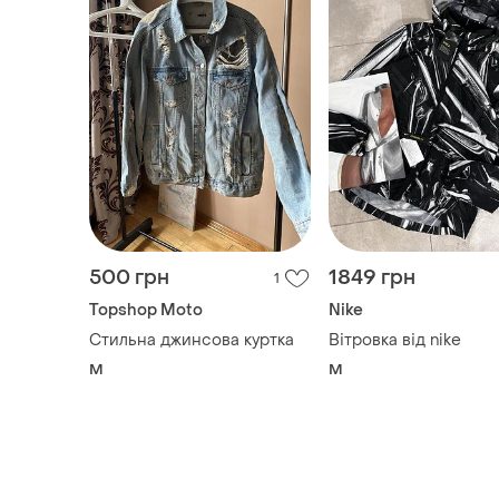
500 грн
1849 грн
1
Topshop Moto
Nike
Стильна джинсова куртка
Вітровка від nike
M
M