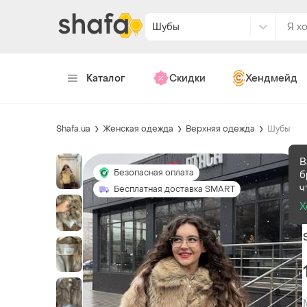
Шубы
Каталог
Скидки
Хендмейд
Shafa.ua
Женская одежда
Верхняя одежда
Шубы
В
Безопасная оплата
б
ч
Бесплатная доставка SMART
Х