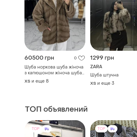
60500 грн
1299 грн
0
ZARA
Шуба норкова шуба жіноча
з капюшоном жіноча шуба
Шуба штучна
норкова pastel 80 см
и еще
8
ХS
и еще
3
ХS
ТОП объявлений
TOP
TOP