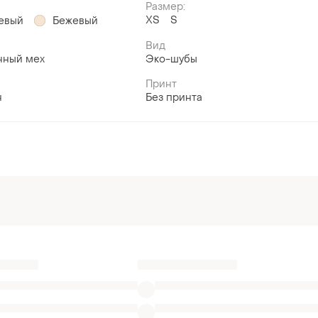
Размер:
ХS
S
евый
Бежевый
Вид
нный мех
Эко-шубы
Принт
н
Без принта
х
Платья в Черкассах
Черная одежда