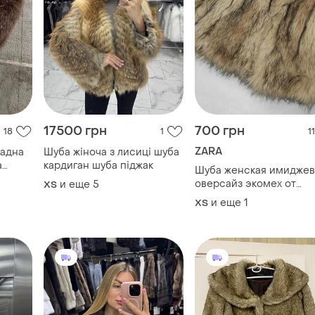
17500 грн
700 грн
18
1
11
ZARA
адна
Шуба жіноча з лисиці шуба
а
кардиган шуба піджак
Шуба женская имиджев
бка
оверсайз экомех от
и еще
5
ХS
шуба
бренда zara xs s
и еще
1
ХS