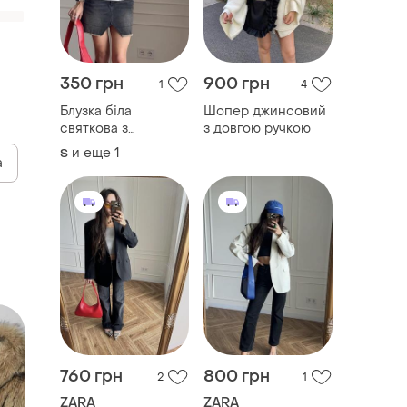
а
350 грн
900 грн
1
4
Блузка біла
Шопер джинсовий
святкова з
з довгою ручкою
завʼязками позаду
и еще
1
S
760 грн
800 грн
2
1
ZARA
ZARA