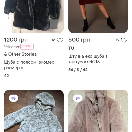
1200 грн
600 грн
18
19
-18%
1455 грн
TU
& Other Stories
Штучна еко шуба з
каптуром №213
Шуба с поясом, экомех
размер s
36 / S / 44
42