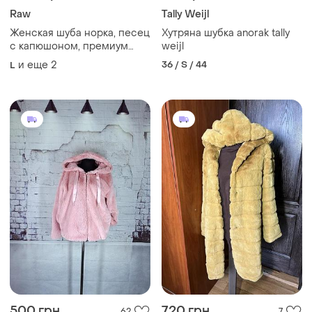
Raw
Tally Weijl
Женская шуба норка, песец
Хутряна шубка anorak tally
с капюшоном, премиум
weijl
качество 🔥
и еще
2
36 / S / 44
L
500 грн
720 грн
62
7