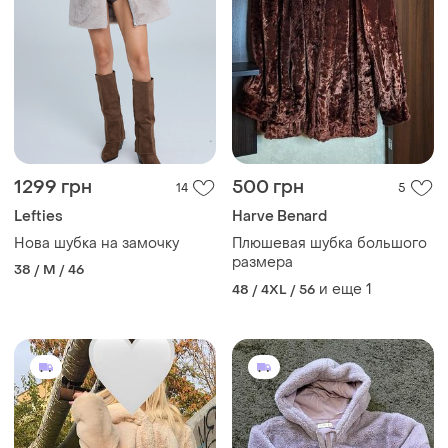
1299 грн
500 грн
14
5
Lefties
Harve Benard
Нова шубка на замочку
Плюшевая шубка большого
размера
38 / M / 46
и еще
1
48 / 4XL / 56