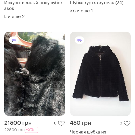
Искусственный полушубок
Шубка,куртка хутряна(34)
asos
и еще
1
ХS
и еще
2
L
21500 грн
450 грн
0
0
-5%
22500 грн
Черная шубка из