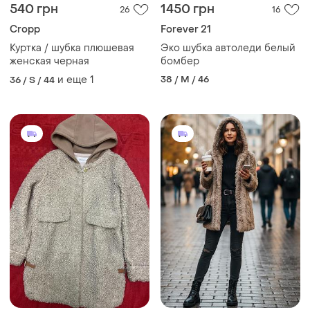
540 грн
1450 грн
26
16
Cropp
Forever 21
Куртка / шубка плюшевая
Эко шубка автоледи белый
женская черная
бомбер
и еще
1
38 / M / 46
36 / S / 44