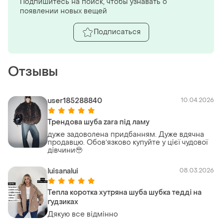
Подпишитесь на поиск, чтобы узнавать о
появлении новых вещей
Подписаться
Отзывы
user185288840
10.04.2026
Трендова шуба zara під ламу
дуже задоволена придбанням. Дуже вдячна
продавцю. Обовʼязково купуйте у цієї чудової
дівчини🥹
luisanalui
08.03.2026
Тепла коротка хутряна шуба шубка тедді на
ґудзиках
Дякую все відмінно