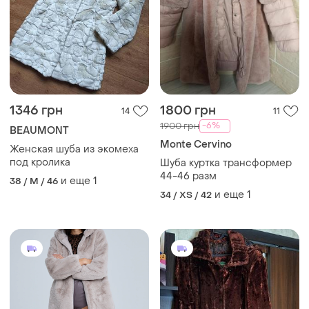
1346 грн
1800 грн
14
11
-6%
1900 грн
BEAUMONT
Monte Cervino
Женская шуба из экомеха
под кролика
Шуба куртка трансформер
44-46 разм
и еще
1
38 / M / 46
и еще
1
34 / XS / 42