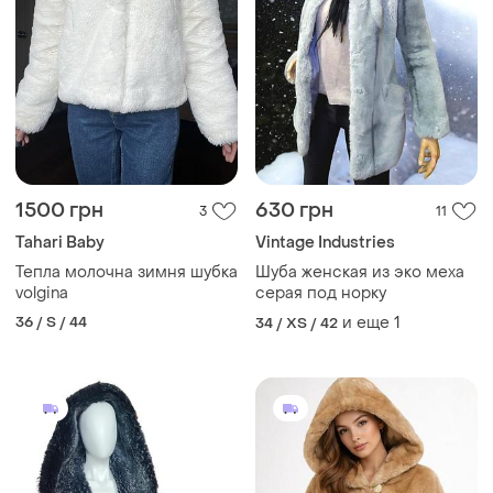
1500 грн
630 грн
3
11
Tahari Baby
Vintage Industries
Тепла молочна зимня шубка
Шуба женская из эко меха
volgina
серая под норку
36 / S / 44
и еще
1
34 / XS / 42