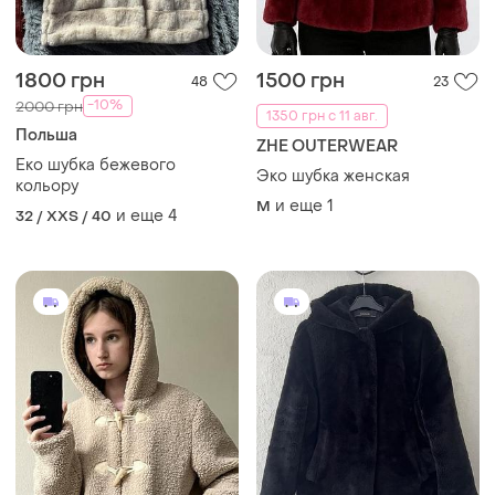
1800 грн
1500 грн
48
23
-10%
2000 грн
1350 грн с 11 авг.
Польша
ZHE OUTERWEAR
Еко шубка бежевого
Эко шубка женская
кольору
и еще
1
M
и еще
4
32 / XXS / 40