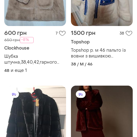
600 грн
1500 грн
7
38
-8%
650 грн
Topshop
Clockhouse
Topshop р. м 46 пальто із
вовни з вишивкою
Шубка
капюшоном хутро етно
штучна,38,40,42,гарного
38 / M / 46
бохо стиль
карамельного кольору,з
и еще
1
48
капюшоном утеплена