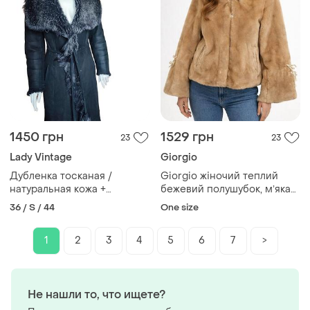
1450 грн
1529 грн
23
23
Lady Vintage
Giorgio
Дубленка тосканая /
Giorgio жіночий теплий
натуральная кожа +
бежевий полушубок, мʼяка
натуральный мех / ягненок
хутряна шуба, зимова
36 / S / 44
One size
коротка екошубка, one size
/ ausma / vintage ❄️ 38eur/
наш 38-40рр (см. замеры)
1
2
3
4
5
6
7
>
Не нашли то, что ищете?