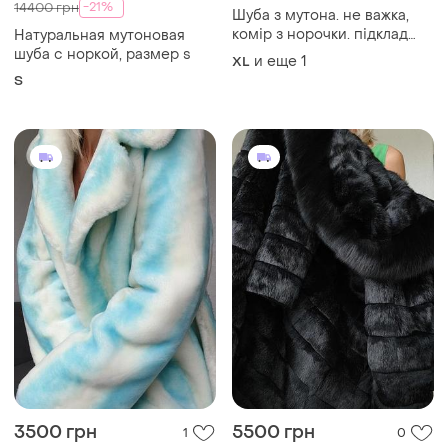
-21%
14400 грн
Шуба з мутона. не важка,
комір з норочки. підклад
Натуральная мутоновая
якісний. одягалась 2-3 рази.
шуба с норкой, размер s
и еще
1
XL
розгружаю шафу, віддаю
S
набагато дешевше
3500 грн
5500 грн
1
0