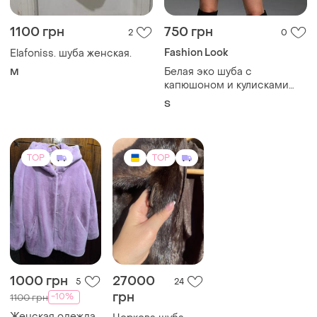
1100 грн
750 грн
2
0
Fashion Look
Elafoniss. шуба женская.
Белая эко шуба с
M
капюшоном и кулисками
fashion
S
TOP
TOP
1000 грн
27000
5
24
грн
-10%
1100 грн
Женская одежда