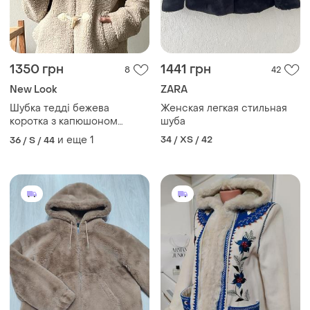
1350 грн
1441 грн
8
42
New Look
ZARA
Шубка тедді бежева
Женская легкая стильная
коротка з капюшоном
шуба
оверсайз від new look s-l
и еще
1
34 / XS / 42
36 / S / 44