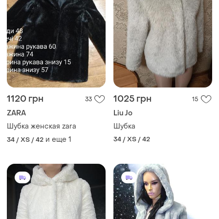
1120 грн
1025 грн
33
15
ZARA
Liu Jo
Шубка женская zara
Шубка
и еще
1
34 / XS / 42
34 / XS / 42