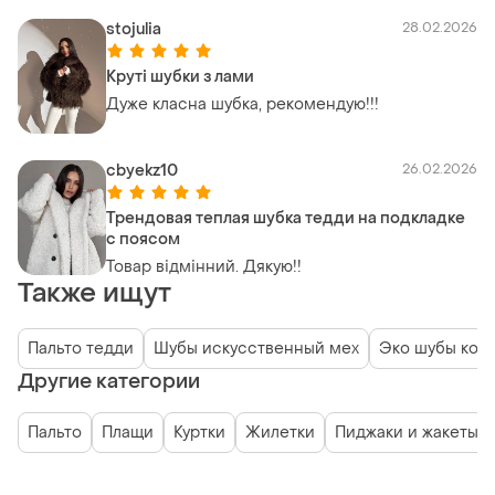
stojulia
28.02.2026
Круті шубки з лами
Дуже класна шубка, рекомендую!!!
cbyekz10
26.02.2026
Трендовая теплая шубка тедди на подкладке
с поясом
Товар відмінний. Дякую!!
Также ищут
Пальто тедди
Шубы искусственный мех
Эко шубы кор
Другие категории
Пальто
Плащи
Куртки
Жилетки
Пиджаки и жакеты