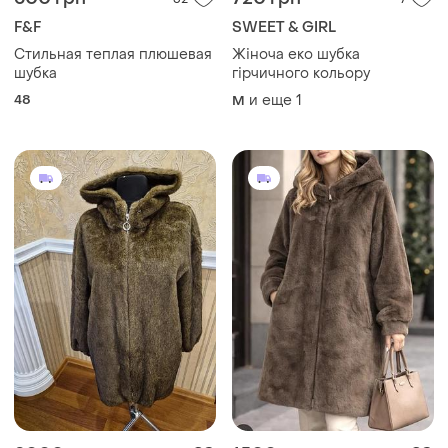
F&F
SWEET & GIRL
Стильная теплая плюшевая
Жіноча еко шубка
шубка
гірчичного кольору
48
и еще
1
M