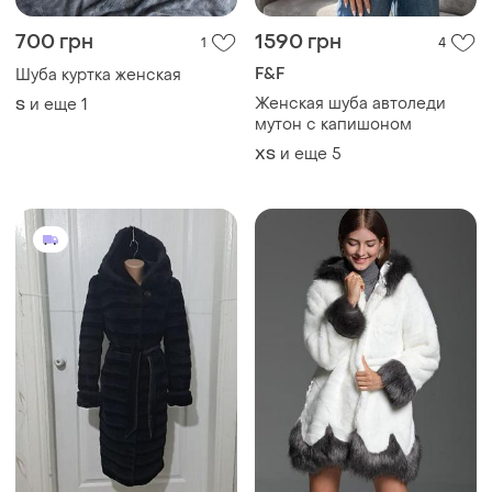
700 грн
1590 грн
1
4
F&F
Шуба куртка женская
Женская шуба автоледи
и еще
1
S
мутон с капишоном
и еще
5
ХS