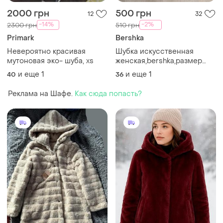
2000 грн
500 грн
12
32
-14%
-2%
2300 грн
510 грн
Primark
Bershka
Невероятно красивая
Шубка искусственная
мутоновая эко- шуба, xs
женская,bershka,размер
s,m, нежного серого цвета,
и еще
1
и еще
1
40
36
умняшек,легкая,тепленка
Реклама на Шафе.
Как сюда попасть?