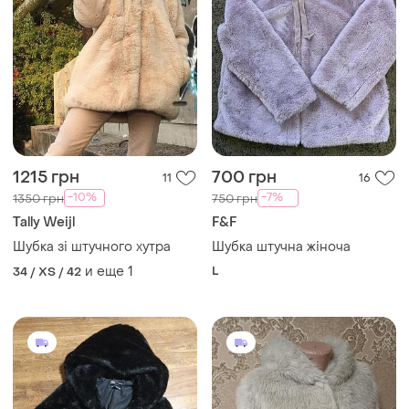
1215 грн
700 грн
11
16
-10%
-7%
1350 грн
750 грн
Tally Weijl
F&F
Шубка зі штучного хутра
Шубка штучна жіноча
и еще
1
L
34 / XS / 42