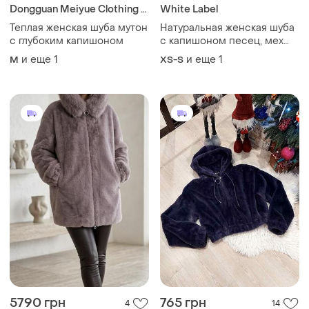
Dongguan Meiyue Clothing Co.
White Label
Теплая женская шуба мутон
Натуральная женская шуба
с глубоким капишоном
с капишоном песец, мех
премиум класса 🔥
и еще
1
и еще
1
M
XS-S
5790 грн
765 грн
4
14