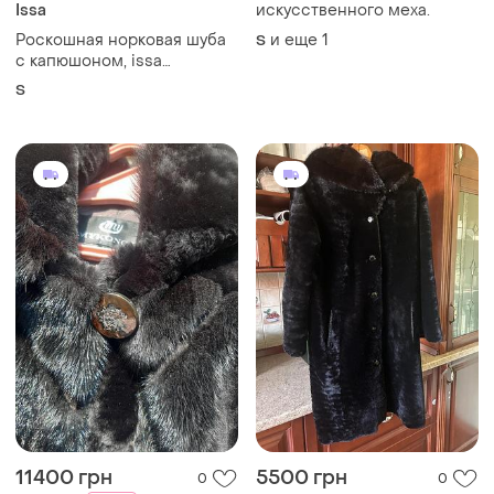
Issa
искусственного меха.
Роскошная норковая шуба
и еще
1
S
с капюшоном, issa
exclusive, размер s, длина
S
чуть ниже колена
11400 грн
5500 грн
0
0