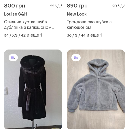
800 грн
890 грн
22
20
Louise S&H
New Look
Стильна куртка шуба
Трендова єко шубка з
дублянка з капюшоном
капюшоном
штучне хутро
и еще
1
и еще
1
34 / XS / 42
36 / S / 44