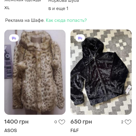
Норкова шуба
XL
и еще
1
S
Реклама на Шафе.
Как сюда попасть?
1400 грн
650 грн
0
2
ASOS
F&F