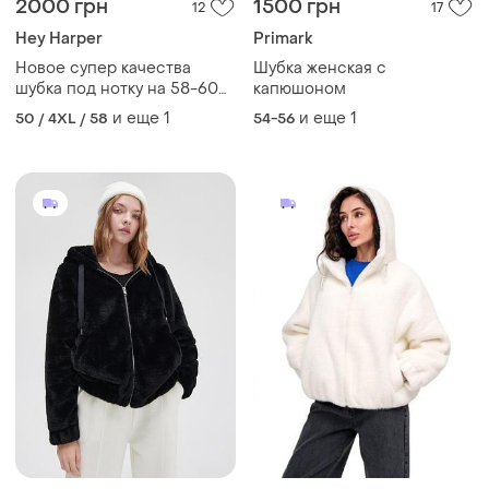
2000 грн
1500 грн
12
17
Hey Harper
Primark
Новое супер качества
Шубка женская с
шубка под нотку на 58-60
капюшоном
размер
и еще
1
и еще
1
50 / 4XL / 58
54-56