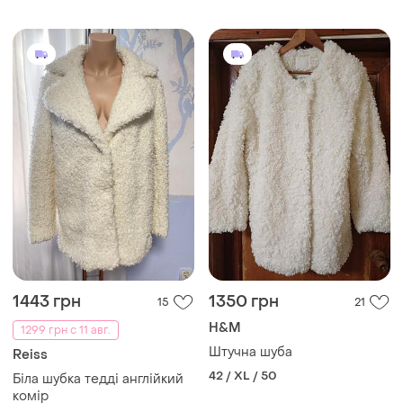
1443 грн
1350 грн
15
21
H&M
1299 грн с 11 авг.
Штучна шуба
Reiss
42 / XL / 50
Біла шубка тедді англійкий
комір