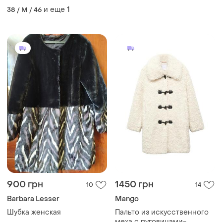
и еще
1
38 / M / 46
900 грн
1450 грн
10
14
Barbara Lesser
Mango
Шубка женская
Пальто из искусственного
меха с пуговицами-