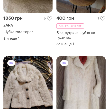
1850 грн
400 грн
6
1
ZARA
360 грн с 11 авг.
Шубка zara торг ‼️
Біла, хутряна шубка на
гудзиках
и еще
1
S
и еще
1
56