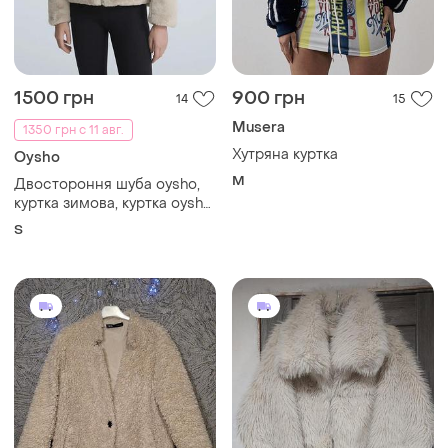
1500 грн
900 грн
14
15
Musera
1350 грн с 11 авг.
Хутряна куртка
Oysho
M
Двостороння шуба oysho,
куртка зимова, куртка oysho,
штучне хутро, пуховік,
S
молочний колір, утеплена,
xs-s, з капюшоном. бежева,
вкорочена, ойшо