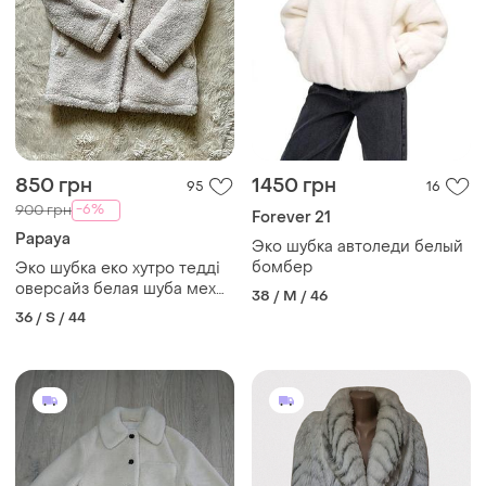
850 грн
1450 грн
95
16
-6%
900 грн
Forever 21
Papaya
Эко шубка автоледи белый
бомбер
Эко шубка еко хутро тедді
оверсайз белая шуба мех
38 / M / 46
papaya
36 / S / 44