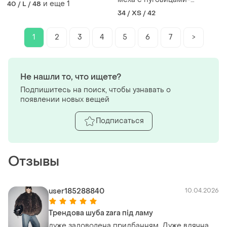
и еще
1
40 / L / 48
клямерами (тогами)
34 / XS / 42
1
2
3
4
5
6
7
>
Не нашли то, что ищете?
Подпишитесь на поиск, чтобы узнавать о
появлении новых вещей
Подписаться
Отзывы
user185288840
10.04.2026
Трендова шуба zara під ламу
дуже задоволена придбанням. Дуже вдячна