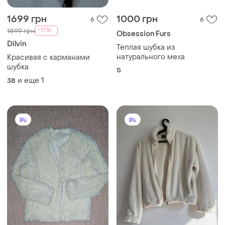
1699 грн
1000 грн
6
6
-11%
1899 грн
Obsession Furs
Dilvin
Теплая шубка из
натурального меха
Красивая с карманами
шубка
S
и еще
1
38