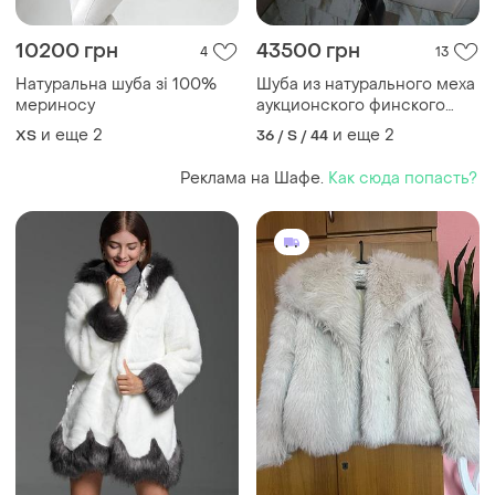
10200 грн
43500 грн
4
13
Натуральна шуба зі 100%
Шуба из натурального меха
мериносу
аукционского финского
песца альбиноса в
и еще
2
и еще
2
ХS
36 / S / 44
наличии...
Реклама на Шафе.
Как сюда попасть?