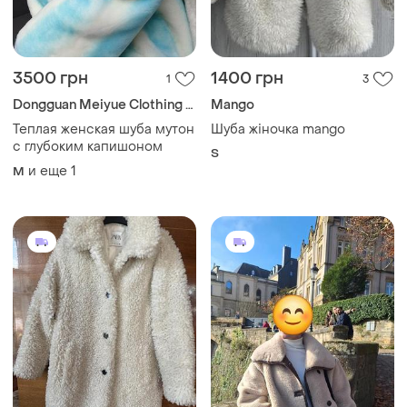
3500 грн
1400 грн
1
3
Dongguan Meiyue Clothing Co.
Mango
Теплая женская шуба мутон
Шуба жіночка mango
с глубоким капишоном
S
и еще
1
M