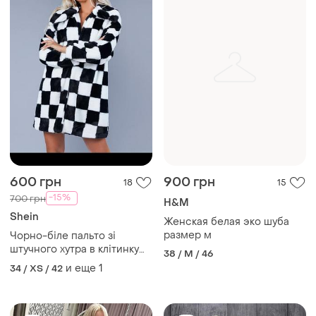
600 грн
900 грн
18
15
-15%
700 грн
H&M
Shein
Женская белая эко шуба
размер м
Чорно-біле пальто зі
штучного хутра в клітинку
38 / M / 46
shein, монохромний стиль,
и еще
1
34 / XS / 42
подовжена шубка