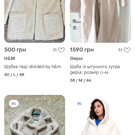
500 грн
1590 грн
21
51
H&M
Gepur
Шубка теді divided by h&m
Шуба із штучного хутра
gepur, розмір с-м
40 / L / 48
38 / M / 46