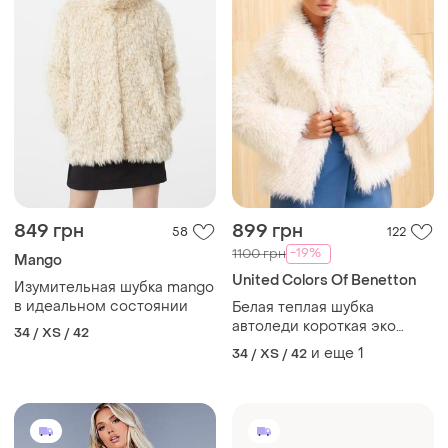
849 грн
899 грн
58
122
-19%
1100 грн
Mango
United Colors Of Benetton
Изумительная шубка mango
в идеальном состоянии
Белая теплая шубка
автоледи короткая эко
34 / XS / 42
шуба зимняя на синтепоне
и еще
1
34 / XS / 42
200