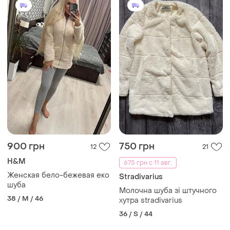
900 грн
750 грн
12
21
H&M
675 грн с 11 авг.
Женская бело-бежевая еко
Stradivarius
шуба
Молочна шуба зі штучного
38 / M / 46
хутра stradivarius
36 / S / 44