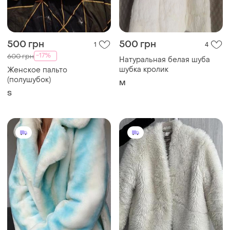
500 грн
500 грн
1
4
-17%
600 грн
Натуральная белая шуба
шубка кролик
Женское пальто
(полушубок)
M
S