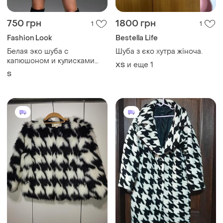
750 грн
1800 грн
1
1
Fashion Look
Bestella Life
Белая эко шуба с
Шуба з єко хутра жіноча.
капюшоном и кулисками
и еще
1
ХS
fashion
S