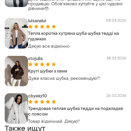
продавцю. Обовʼязково купуйте у цієї чудової
дівчини🥹
luisanalui
08.03.2026
Тепла коротка хутряна шуба шубка тедді на
ґудзиках
Дякую все відмінно
stojulia
28.02.2026
Круті шубки з лами
Дуже класна шубка, рекомендую!!!
cbyekz10
26.02.2026
Трендовая теплая шубка тедди на подкладке
с поясом
Товар відмінний. Дякую!!
Также ищут