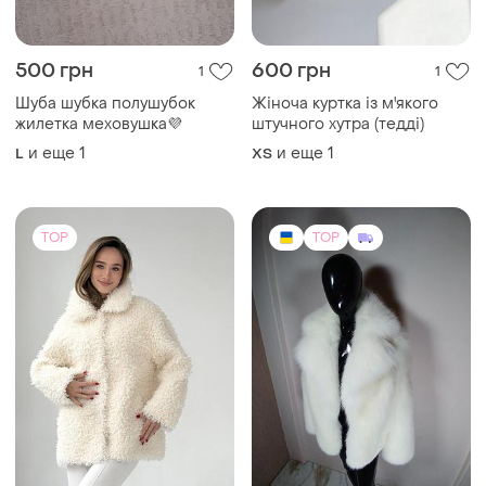
500 грн
600 грн
1
1
Шуба шубка полушубок
Жіноча куртка із м'якого
жилетка меховушка💜
штучного хутра (тедді)
и еще
1
и еще
1
L
ХS
TOP
TOP