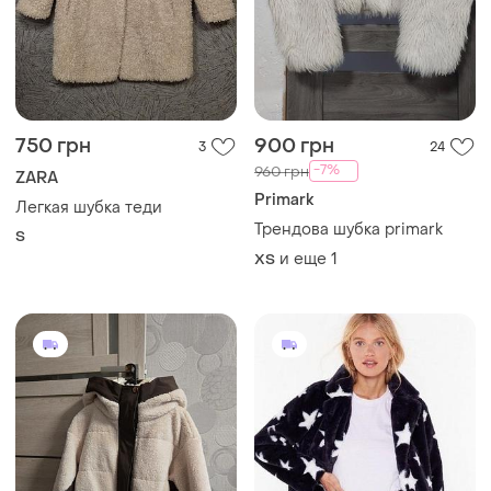
750 грн
900 грн
3
24
-7%
960 грн
ZARA
Primark
Легкая шубка теди
Трендова шубка primark
S
и еще
1
ХS