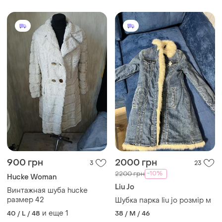
молнии, с карманами.
размер s/m
900 грн
2000 грн
3
23
-10%
2200 грн
Hucke Woman
Liu Jo
Винтажная шуба hucke
размер 42
Шубка парка liu jo розмір м
и еще
1
40 / L / 48
38 / M / 46