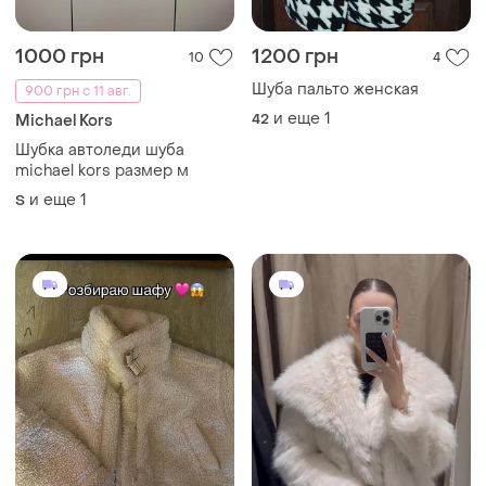
1000 грн
1200 грн
10
4
Шуба пальто женская
900 грн с 11 авг.
и еще
1
42
Michael Kors
Шубка автоледи шуба
michael kors размер м
и еще
1
S