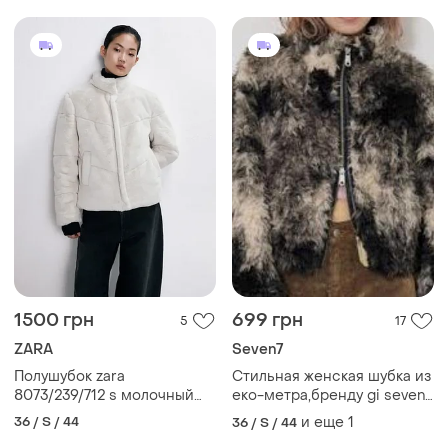
1500 грн
699 грн
5
17
ZARA
Seven7
Полушубок zara
Стильная женская шубка из
8073/239/712 s молочный
екo-метра,бренду gi seven,
размер s
новая. ено - мех,гарное
36 / S / 44
и еще
1
36 / S / 44
качество. застежка на