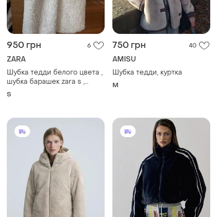
950 грн
750 грн
6
40
ZARA
AMISU
Шубка тедди белого цвета ,
Шубка тедди, куртка
шубка барашек zara s ,
M
длинная еко-шуба на зиму
S