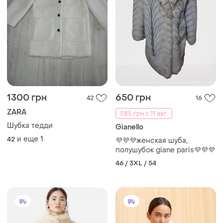
1300 грн
650 грн
42
16
ZARA
585 грн с 11 авг.
Шубка тедди
Gianello
и еще
1
42
💜💜💜женская шуба,
полушубок giane paris💜💜💜
46 / 3XL / 54