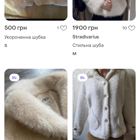
500 грн
1900 грн
1
10
Stradivarius
Укороченна шубка
Стильна шуба
S
M