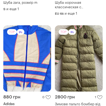
Шуба zara, розмір m
Шуба норочная
классическая с
и еще
1
S
чернобуркой продам
и еще
1
EU 46
термiново❗
TOP
TOP
880 грн
2800 грн
0
1
Adidas
Зимове пальто бомбер від