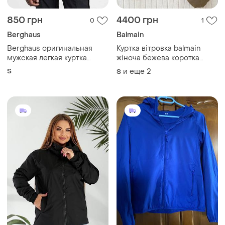
850 грн
4400 грн
0
1
Berghaus
Balmain
Berghaus оригинальная
Куртка вітровка balmain
мужская легкая куртка
жіноча бежева коротка
ветровка
оверсайз
S
и еще
2
S