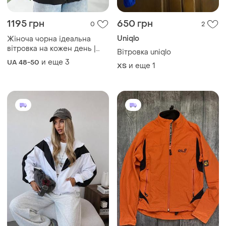
1195 грн
650 грн
0
2
Uniqlo
Жіноча чорна ідеальна
вітровка на кожен день |
Вітровка uniqlo
0850
и еще
3
UA 48-50
и еще
1
ХS