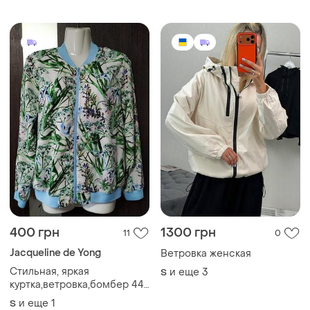
400 грн
1300 грн
11
0
Jacqueline de Yong
Ветровка женская
Стильная, яркая
и еще
3
S
куртка,ветровка,бомбер 44-
46 р
и еще
1
S