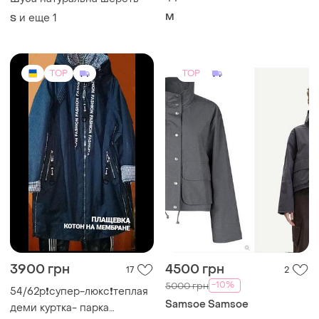
M
и еще
1
S
TOP
TOP
3900 грн
4500 грн
17
2
-10%
5000 грн
54/62р❗супер-люкс❗️теплая
Samsoe Samsoe
деми куртка- парка