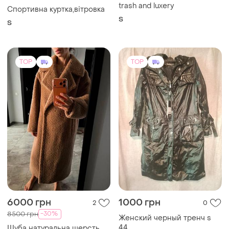
trash and luxery
Спортивна куртка,вітровка
S
S
TOP
TOP
6000 грн
1000 грн
2
0
-30%
8500 грн
Женский черный тренч s
44
Шуба натуральна шерсть