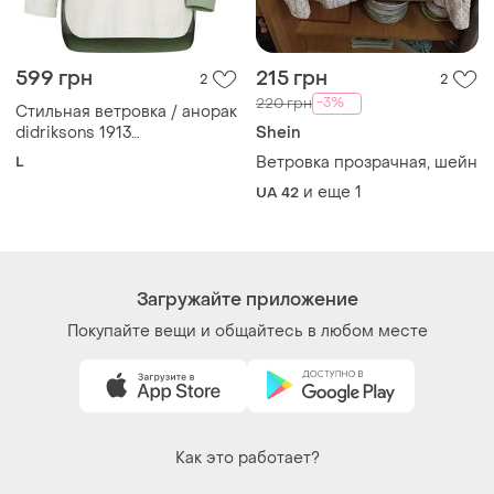
599 грн
215 грн
2
2
-3%
220 грн
Стильная ветровка / анорак
didriksons 1913
Shein
(stormsystem)
L
Ветровка прозрачная, шейн
и еще
1
UA 42
Загружайте приложение
Покупайте вещи и общайтесь в любом месте
Как это работает?