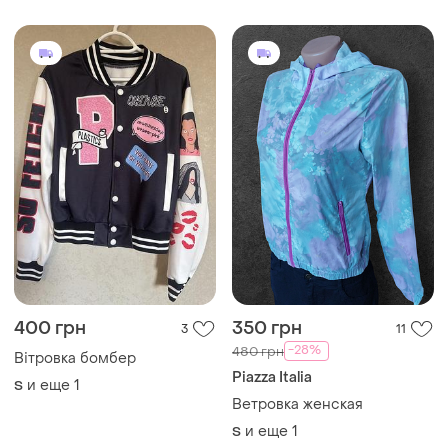
400 грн
350 грн
3
11
-28%
480 грн
Вітровка бомбер
Piazza Italia
и еще
1
S
Ветровка женская
и еще
1
S