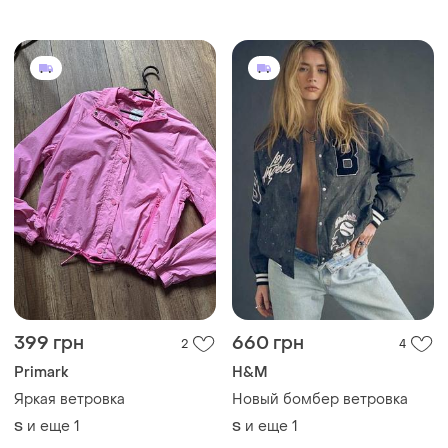
399 грн
660 грн
2
4
Primark
H&M
Яркая ветровка
Новый бомбер ветровка
и еще
1
и еще
1
S
S