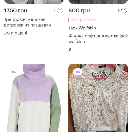
1350 грн
800 грн
1
2
Трендовая женская
720 грн с 11 авг.
ветровка из плащевки
Jack Wolfskin
и еще
4
ХS
Жіноча софтшел куртка jack
wolfskin
S