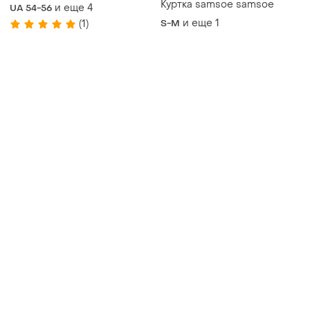
большого размера
Куртка samsoe samsoe
и еще
4
UA 54-56
и еще
1
(1)
S-M