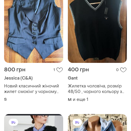
800 грн
400 грн
1
0
Jessica (C&A)
Gant
Новий класичний жіночий
Жилетка чоловіча, розмір
жилет смокінг у чорному
48/50 , чорного кольору з
кольорі jessica london з
сірою смужкою.
S
и еще
1
M
атласною обробкою на
п'яти ґудзиках s 36
німеччина 🇩🇪