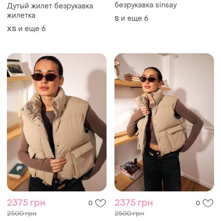
безрукавка sinsay
Дутый жилет безрукавка
жилетка
и еще
6
S
и еще
6
ХS
2375 грн
2375 грн
0
0
2500 грн
2500 грн