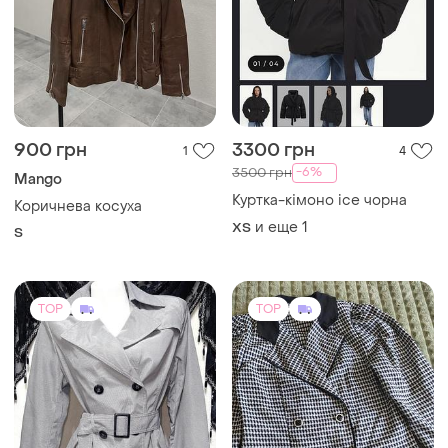
900 грн
3300 грн
1
4
-6%
3500 грн
Mango
Куртка-кімоно ice чорна
Коричнева косуха
и еще
1
ХS
S
TOP
TOP