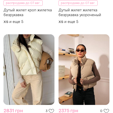
распродажа до 07 авг.
распродажа до 07 авг.
Дутый жилет кроп жилетка
Дутый жилет жилетка
безрукавка
безрукавка укороченый
и еще
5
и еще
5
ХS
ХS
2831 грн
2375 грн
3
0