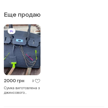
Еще продаю
2000 грн
3
Сумка виготовлена з
джинсового
текстилю. розмір
великий , вміщує
щоденник,