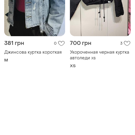
381 грн
700 грн
0
3
Джинсова куртка короткая
Укороченная черная куртка
автоледи xs
M
ХS