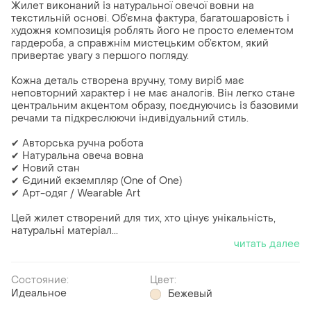
Жилет виконаний із натуральної овечої вовни на
текстильній основі. Об’ємна фактура, багатошаровість і
художня композиція роблять його не просто елементом
гардероба, а справжнім мистецьким об’єктом, який
привертає увагу з першого погляду.
Кожна деталь створена вручну, тому виріб має
неповторний характер і не має аналогів. Він легко стане
центральним акцентом образу, поєднуючись із базовими
речами та підкреслюючи індивідуальний стиль.
✔ Авторська ручна робота
✔ Натуральна овеча вовна
✔ Новий стан
✔ Єдиний екземпляр (One of One)
✔ Арт-одяг / Wearable Art
Цей жилет створений для тих, хто цінує унікальність,
натуральні матеріал...
читать далее
Состояние:
Цвет:
Идеальное
Бежевый