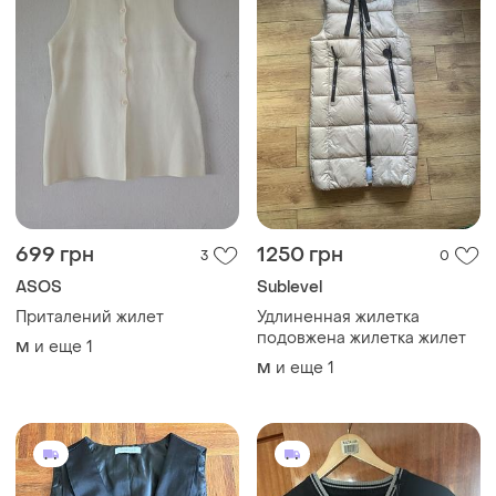
699 грн
1250 грн
3
0
ASOS
Sublevel
Приталений жилет
Удлиненная жилетка
подовжена жилетка жилет
и еще
1
M
и еще
1
M