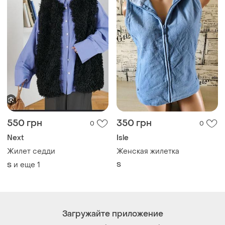
550 грн
350 грн
0
0
Next
Isle
Жилет седди
Женская жилетка
и еще
1
S
S
Загружайте приложение