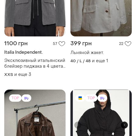
1100 грн
399 грн
57
22
Italia Independent.
Льняной жакет.
Эксклюзивный итальянский
и еще
1
40 / L / 48
блейзер пиджака в 4 цветах
серый, розовый, черный,
и еще
3
XХS
беж
TOP
TOP