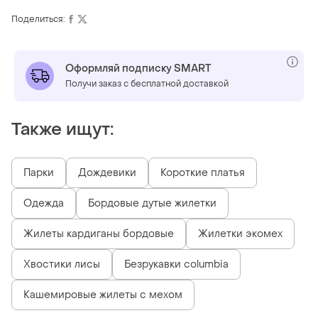
косметичку,
Поделиться:
гаманець та
особисті речі, дуже
вмістка
Оформляй подписку SMART
Получи заказ с бесплатной доставкой
Также ищут:
Парки
Дождевики
Короткие платья
Одежда
Бордовые дутые жилетки
Жилеты кардиганы бордовые
Жилетки экомех
Хвостики лисы
Безрукавки columbia
Кашемировые жилеты с мехом