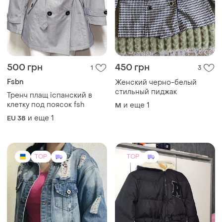
500 грн
450 грн
1
3
Fsbn
Женский черно-белый
стильный пиджак
Тренч плащ iспанский в
клетку под поясок fsh
и еще
1
M
и еще
1
EU 38
TOP
TOP