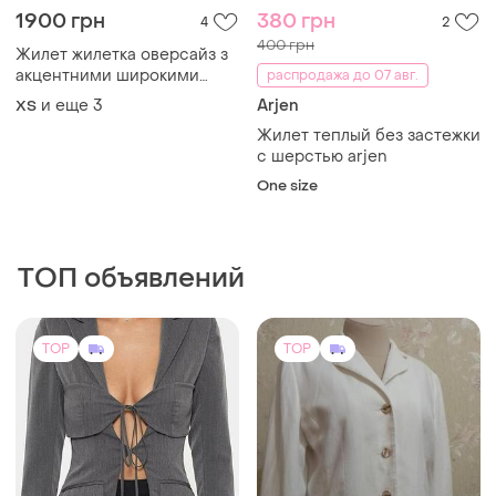
1900 грн
380 грн
4
2
400 грн
Жилет жилетка оверсайз з
акцентними широкими
распродажа до 07 авг.
плечима
и еще
3
Arjen
ХS
Жилет теплый без застежки
с шерстью arjen
One size
ТОП объявлений
TOP
TOP