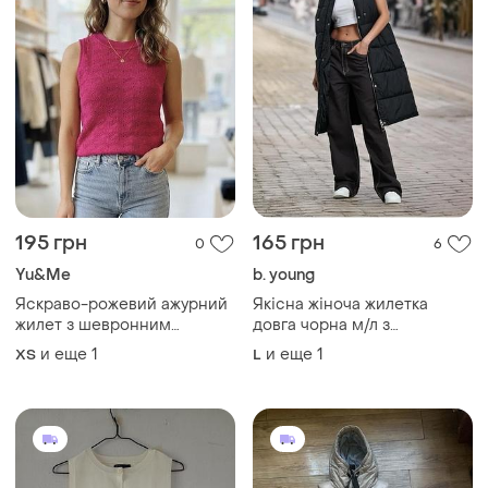
195 грн
165 грн
0
6
Yu&Me
b. young
Яскраво-рожевий ажурний
Якісна жіноча жилетка
жилет з шевронним
довга чорна м/л з
візерунком
капюшоном
и еще
1
и еще
1
ХS
L