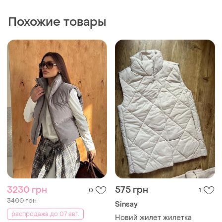
Похожие товары
3230 грн
575 грн
0
1
3400 грн
Sinsay
распродажа до 07 авг.
Новий жилет жилетка