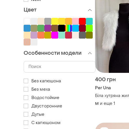
Цвет
Особенности модели
400 грн
Без капюшона
Per Una
Без меха
Біла хутряна жи
Водостойкие
и еще
1
M
Двусторонние
Дутые
С капюшоном