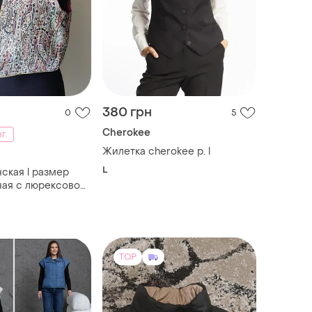
380 грн
0
5
Cherokee
вг.
Жилетка cherokee p. l
L
ская l размер
ная с люрексовой
TOP