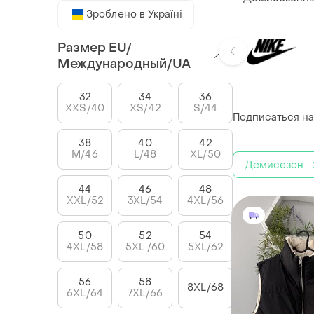
Зроблено в Україні
Размер EU/
Международный/UA
32
34
36
XXS/40
XS/42
S/44
Подписаться на
38
40
42
M/46
L/48
XL/50
Демисезон
44
46
48
XXL/52
3XL/54
4XL/56
50
52
54
4XL/58
5XL /60
5XL/62
56
58
8XL/68
6XL/64
7XL/66