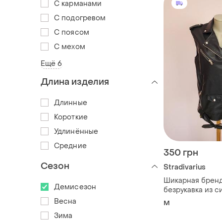
С карманами
С подогревом
С поясом
С мехом
Ещё 6
Длина изделия
Длинные
Короткие
Удлинённые
Средние
350 грн
Сезон
Stradivarius
Шикарная брен
Демисезон
безрукавка из 
кожи
Весна
M
Зима