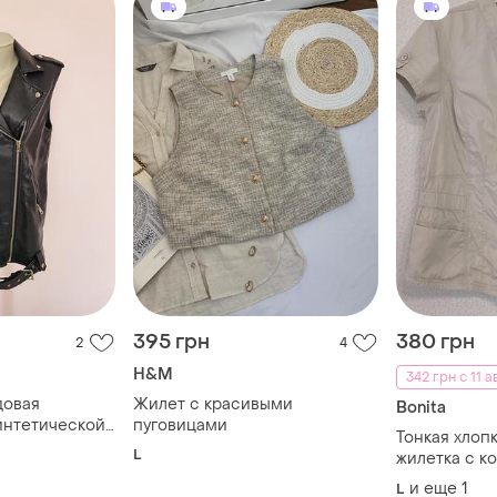
395 грн
380 грн
2
4
H&M
342 грн с 11 а
довая
Жилет с красивыми
Bonita
синтетической
пуговицами
Тонкая хлопк
L
жилетка с к
нежно-бежев
и еще
1
L