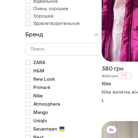
Идеальное
Очень хорошее
Хорошее
Удовлетворительное
Бренд
ZARA
380 грн
H&M
-5%
400 грн
New Look
Nike
Primark
Nike жилетка жі
Nike
L
Atmosphere
Mango
Uniqlo
Seventeen
Next