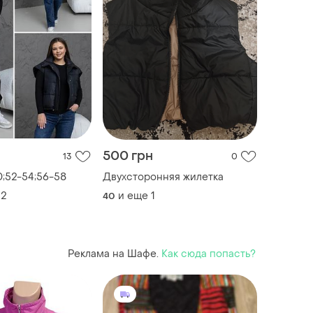
500 грн
13
0
48-50;52-54;56-58
Двухсторонняя жилетка
2
и еще
1
40
Реклама на Шафе.
Как сюда попасть?