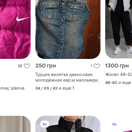
250 грн
1300 грн
28
1
Турция жилетка джинсовая
Жилет 
молодёжная евр.м маломерит
и еще
48-50
на s -xs
ноча/ дівоча
и еще
1
34 / XS / 42