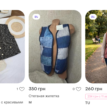
немецкого б
350 грн
260 грн
1
0
Стеганая жилетка
234 грн с 11 а
 с красивыми
M
TU