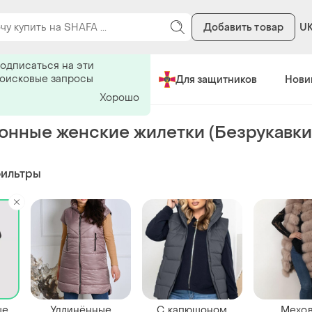
Добавить товар
U
ь на поиск
одписаться на эти
поисковые запросы
Сделано в Украине
Для защитников
Нови
Хорошо
нные женские жилетки (Безрукавки
фильтры
ые
Удлинённые
С капюшоном
Мехо