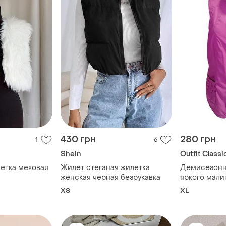
430 грн
280 грн
1
6
Shein
Outfit Classi
летка меховая
Жилет стеганая жилетка
Демисезонн
женская черная безрукавка
яркого мали
цвета с вор
ХS
XL
молнией по 
двумя боль
карманами 