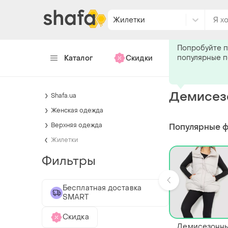
Жилетки
Подпишитес
Попробуйте п
популярные 
Каталог
Скидки
Хендмейд
Демисезо
Shafa.ua
Женская одежда
Верхняя одежда
Популярные 
Жилетки
Фильтры
Бесплатная доставка
SMART
Скидка
Демисезонн