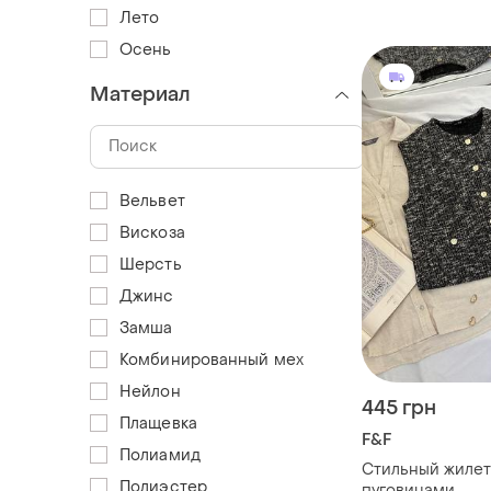
Лето
Осень
Материал
Вельвет
Вискоза
Шерсть
Джинс
Замша
Комбинированный мех
Нейлон
445 грн
Плащевка
F&F
Полиамид
Стильный жилет
Полиэстер
пуговицами