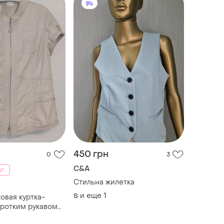
450 грн
0
3
C&A
вг.
Стильна жилетка
и еще
1
S
овая куртка-
оротким рукавом
ого цвета от