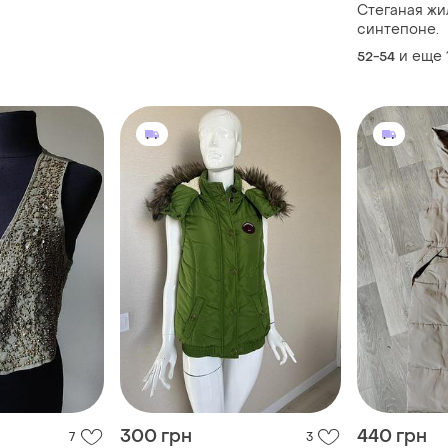
Стеганая жи
синтепоне.
и еще
52-54
300 грн
440 грн
7
3