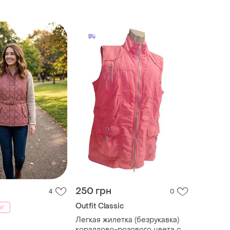
ренда bonita
250 грн
4
0
Outfit Classic
вг.
Легкая жилетка (безрукавка)
кораллово-розового цвета с