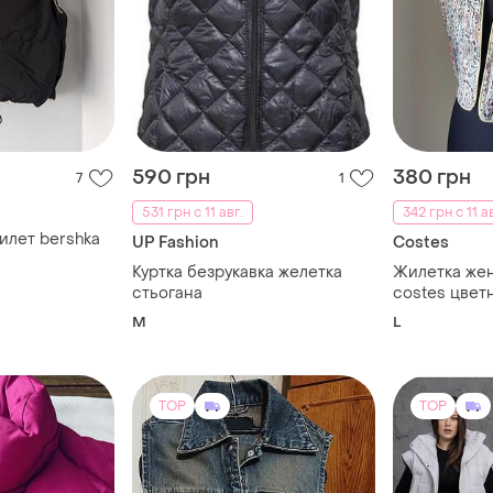
590 грн
380 грн
7
1
531 грн с 11 авг.
342 грн с 11 а
илет bershka
UP Fashion
Costes
Куртка безрукавка желетка
Жилетка жен
стьогана
costes цвет
нитью
M
L
TOP
TOP