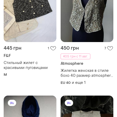
445 грн
450 грн
1
7
F&F
405 грн с 11 авг.
Стильный жилет с
Atmosphere
красивыми пуговицами
Жилетка женская в стиле
M
бохо 40 размер atmosphere
хаки вышитая бисером и
и еще
1
EU 40
пайетками