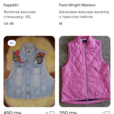
KappAhl
Fenn Wright Manson
Жилетка женская
Шелковая женская жилетка
стильная,р. 48,
с принтом пейсли
европейский размер 42
UA 48
M
450 грн
250 грн
0
1