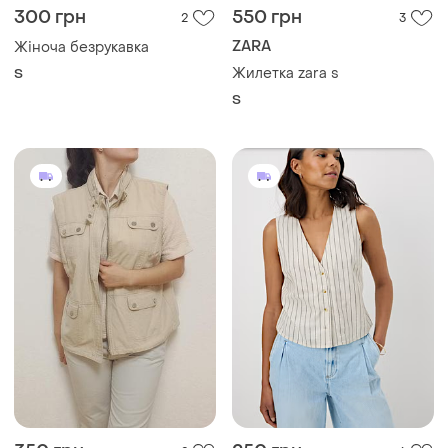
300 грн
550 грн
2
3
ZARA
Жіноча безрукавка
Жилетка zara s
S
S