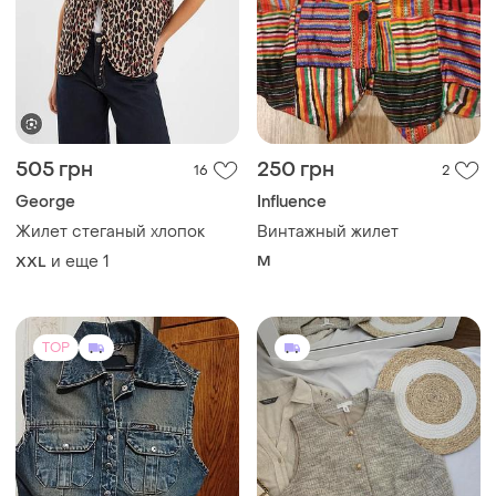
505 грн
250 грн
16
2
George
Influence
Жилет стеганый хлопок
Винтажный жилет
и еще
1
M
XXL
TOP