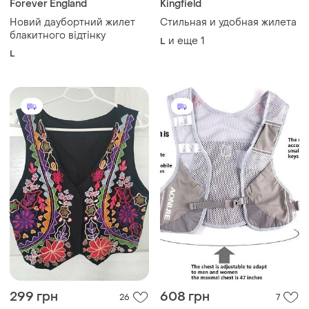
Forever England
Kingfield
Новий даубортний жилет
Стильная и удобная жилета
блакитного відтінку
и еще
1
L
L
299 грн
608 грн
26
7