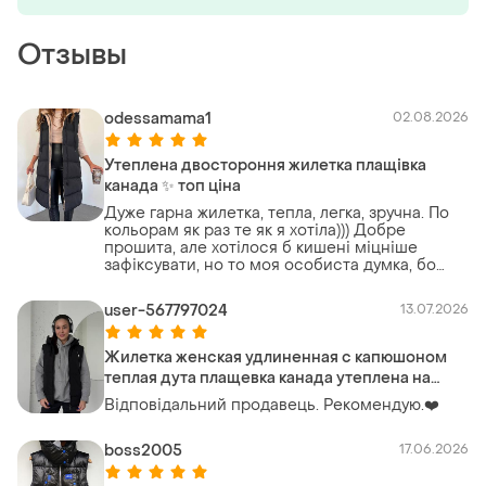
Отзывы
odessamama1
02.08.2026
Утеплена двостороння жилетка плащівка
канада ✨ топ ціна
Дуже гарна жилетка, тепла, легка, зручна. По
кольорам як раз те як я хотіла))) Добре
прошита, але хотілося б кишені міцніше
зафіксувати, но то моя особиста думка, бо
полюбляю все тримати у кишені)))
user-567797024
13.07.2026
Жилетка женская удлиненная с капюшоном
теплая дута плащевка канада утеплена на
осень демисезон синтепон 200 длинная
Відповідальний продавець. Рекомендую.❤️
черная бежевая шоколад барби
boss2005
17.06.2026