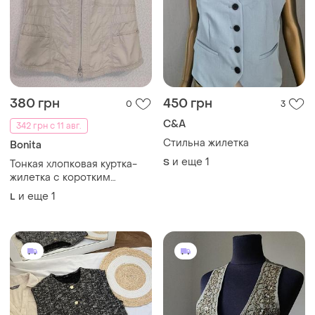
380 грн
450 грн
0
3
C&A
342 грн с 11 авг.
Стильна жилетка
Bonita
и еще
1
S
Тонкая хлопковая куртка-
жилетка с коротким
рукавом нежно-бежевого
и еще
1
L
цвета от немецкого бренда
bonita