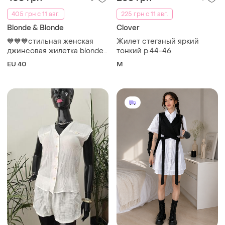
405 грн с 11 авг.
225 грн с 11 авг.
Blonde & Blonde
Clover
💙💙💙стильная женская
Жилет стеганый яркий
джинсовая жилетка blonde
тонкий р.44-46
blonde💙💙💙
EU 40
M