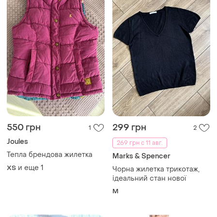
550 грн
299 грн
1
2
Joules
269 грн с 11 авг.
Тепла брендова жилетка
Marks & Spencer
и еще
1
ХS
Чорна жилетка трикотаж,
ідеальний стан нової
M