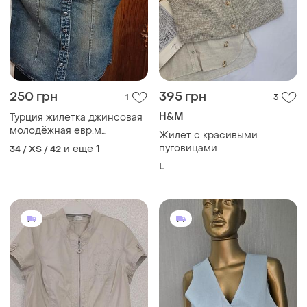
250 грн
395 грн
1
3
H&M
Турция жилетка джинсовая
молодёжная евр.м
Жилет с красивыми
маломерит на s -xs
пуговицами
и еще
1
34 / XS / 42
L