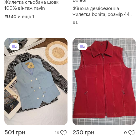
Bonita
Жилетка стьобана шовк
100% вінтаж navin
Жіноча демісезонна
жилетка bonita, розмір 44
и еще
1
EU 40
стильна жіноча жилетка
XL
німецького бренду bonita у
сіро-коричневих відтінках.
501 грн
250 грн
14
0