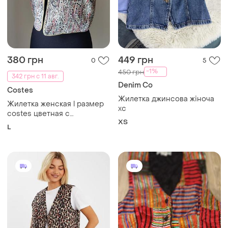
380 грн
449 грн
0
5
-1%
450 грн
342 грн с 11 авг.
Denim Co
Costes
Жилетка джинсова жіноча
Жилетка женская l размер
хс
costes цветная с
ХS
люрексовой нитью
L