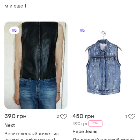
и еще
1
M
390 грн
450 грн
2
1
-9%
490 грн
Next
Pepe Jeans
Великолепный жилет из
натуральной кожи next