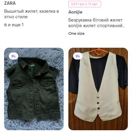
ZARA
547 грн с 11 авг.
Вышитый жилет, казелка в
Aonijie
этно стиле
Безрукавка біговий желет
и еще
1
S
aonijie жилет спортивний
гідратаціональний рюкзак
One size