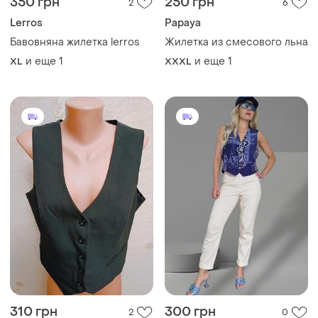
350 грн
250 грн
2
6
Lerros
Papaya
Бавовняна жилетка lerros
Жилетка из смесового льна
и еще
1
и еще
1
XL
XXXL
310 грн
300 грн
2
0