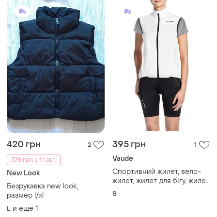
420 грн
395 грн
2
1
Vaude
378 грн с 11 авг.
Спортивний жилет, вело-
New Look
жилет, жилет для бігу, жилет
Безрукавка new look,
vaude p. s
S
размер l/xl
и еще
1
L