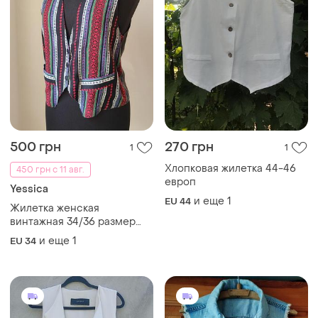
500 грн
270 грн
1
1
Хлопковая жилетка 44-46
450 грн с 11 авг.
европ
Yessica
и еще
1
EU 44
Жилетка женская
винтажная 34/36 размер
yessica цветная в
и еще
1
EU 34
вертикальную полоску