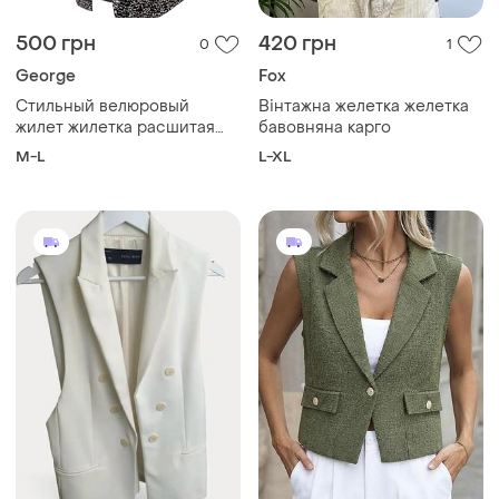
500 грн
420 грн
0
1
George
Fox
Стильный велюровый
Вінтажна желетка желетка
жилет жилетка расшитая
бавовняна карго
лезвиями пайетками
M-L
L-XL