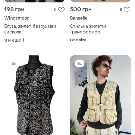
198 грн
500 грн
0
8
Windsmoor
Sanselle
Блуза, жилет, безрукавка
Стильна жилетка
вискоза
трансформер
и еще
1
One size
S