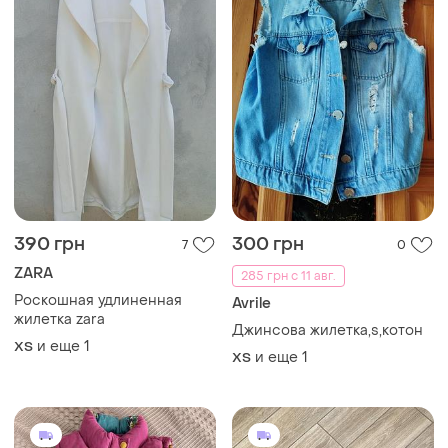
390 грн
300 грн
7
0
ZARA
285 грн с 11 авг.
Роскошная удлиненная
Avrile
жилетка zara
Джинсова жилетка,s,котон
и еще
1
ХS
и еще
1
ХS