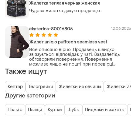
Жилетка теплая черная женская
Чудова жилетка.дякую продавцю .
ekaterina-80016805
12.06.2026
Жилет uniqlo pufftech seamless vest
Все описано вірно. Продавець швидко
звʼязується, відповідає у чаті. Заздалегідь
обговорили повернення. Повернення
можливе лише на пошті при перевірці
посилки, але не знадобилося.
Также ищут
Кептар
Телогрейки
Жилетки из овчины
Жилетки ZA
Другие категории
Пальто
Плащи
Куртки
Шубы
Пиджаки и жакеты
Пу