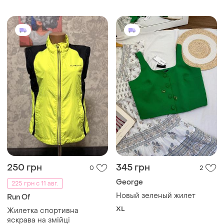
250 грн
345 грн
0
2
George
225 грн с 11 авг.
Новый зеленый жилет
Run Of
XL
Жилетка спортивна
яскрава на змійці