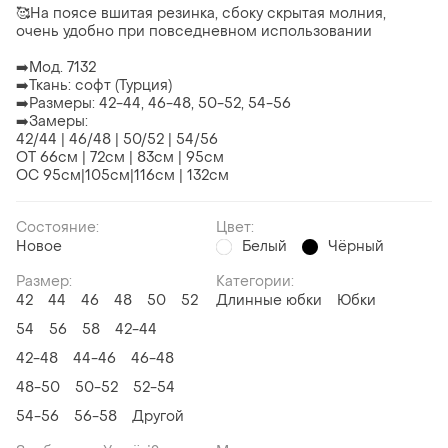
🥰На поясе вшитая резинка, сбоку скрытая молния,
очень удобно при повседневном использовании
➡️Мод. 7132
➡️Ткань: софт (Турция)
➡️Размеры: 42-44, 46-48, 50-52, 54-56
➡️Замеры:
42/44 | 46/48 | 50/52 | 54/56
ОТ 66см | 72см | 83см | 95см
ОС 95см|105см|116см | 132см
Состояние:
Цвет:
Новое
Белый
Чёрный
Размер:
Категории:
42
44
46
48
50
52
Длинные юбки
Юбки
54
56
58
42-44
42-48
44-46
46-48
48-50
50-52
52-54
54-56
56-58
Другой