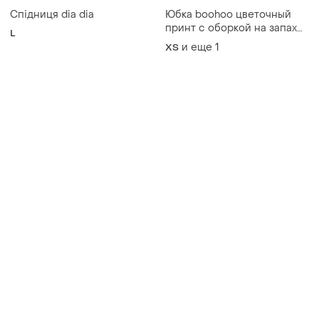
Спідниця dia dia
Юбка boohoo цветочный
принт с оборкой на запах
L
размер xs - s
и еще
1
ХS