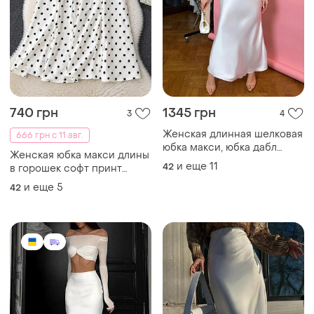
740 грн
1345 грн
3
4
Женская длинная шелковая
666 грн с 11 авг.
юбка макси, юбка дабл
Женская юбка макси длины
шелк
и еще
11
42
в горошек софт принт
высокая посадка
и еще
5
42