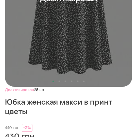
Деактивирован
25 шт
Юбка женская макси в принт
цветы
440
грн
-3%
430 грн