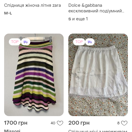
Спідниця жіноча літня zara
Dolce &gabbana
ексклюзивний подіумний
M-L
комплект юбка + лофери
и еще
1
S
made in italy оригінал
TOP
TOP
1700 грн
200 грн
40
8
Missoni
Спідниця міні з мереживом