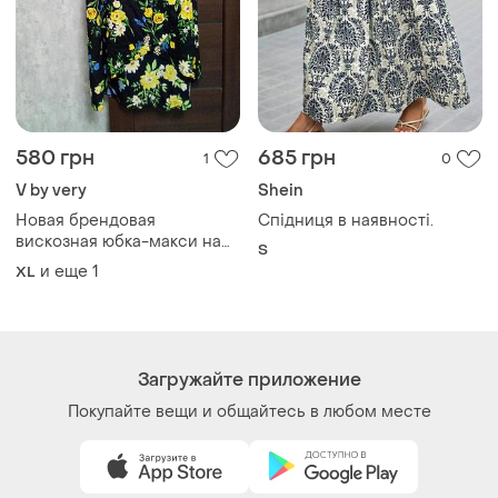
580 грн
685 грн
1
0
V by very
Shein
Новая брендовая
Спідниця в наявності.
вискозная юбка-макси на
S
запах р.18-20.
и еще
1
XL
Загружайте приложение
Покупайте вещи и общайтесь в любом месте