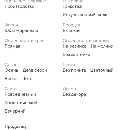
Зроблено в Україні?
Материал
Производство
Трикотаж
Искусственный шелк
Фасон
Посадка
Юбка-карандаш
Высокая
Особенности кроя
Особенности модели
Прямая
На резинке
На молнии
Без застежки
Сезон
Принт
Осень
Демисезон
Без принта
Цветочный
Весна
Лето
Стиль
Декор
Повседневный
Без декора
Романтический
Вечерний
Продавец