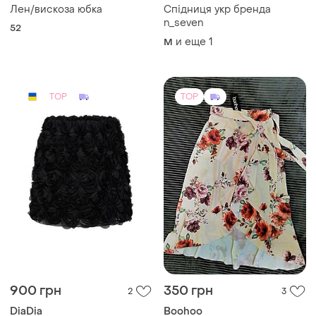
Лен/вискоза юбка
Спідниця укр бренда
n_seven
52
и еще
1
M
TOP
TOP
900 грн
350 грн
2
3
DiaDia
Boohoo