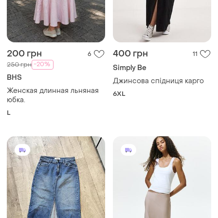
200 грн
400 грн
6
11
-20%
250 грн
Simply Be
BHS
Джинсова спідниця карго
Женская длинная льняная
6XL
юбка.
L