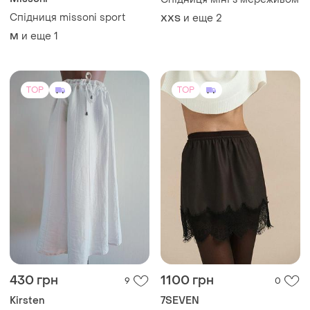
Спідниця missoni sport
и еще
2
XХS
и еще
1
M
TOP
TOP
430 грн
1100 грн
9
0
Kirsten
7SEVEN