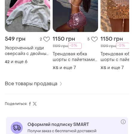
549 грн
1150 грн
1150 грн
2
5
-5%
-5%
1199 грн
1199 грн
Укороченный худи
оверсайз с двойным
Трендовая юбка
Трендовая юбк
капюшоном
шорты с пайетками
шорты с пайет
и еще
6
42
короткое двунитка
мини блестящая с
мини блестяща
и еще
7
и еще
7
ХS
ХS
женское
вшитыми шортиками
вшитыми шорт
укороченное худи
белая розовая беж
белая розовая 
oversize
летняя жемчужина
летняя жемчуж
Все товары продавца
пайетки тренд
пайетки тренд
Поделиться:
Оформляй подписку SMART
Получи заказ с бесплатной доставкой