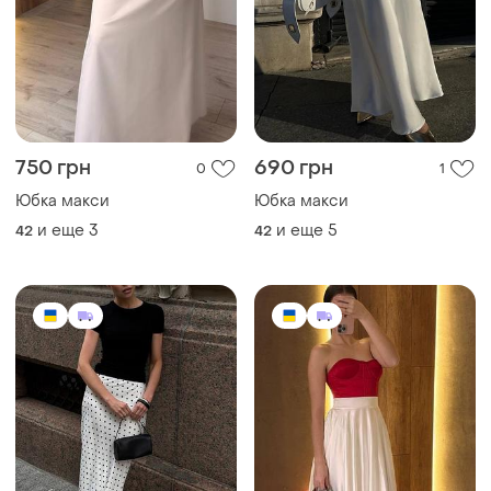
750 грн
690 грн
0
1
Юбка макси
Юбка макси
и еще
3
и еще
5
42
42