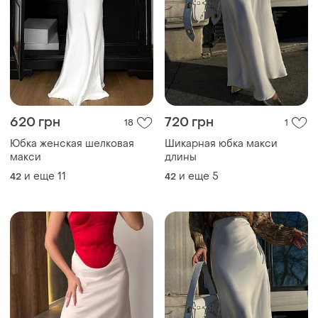
620 грн
720 грн
18
1
Юбка женская шелковая
Шикарная юбка макси
макси
длины
и еще
11
и еще
5
42
42