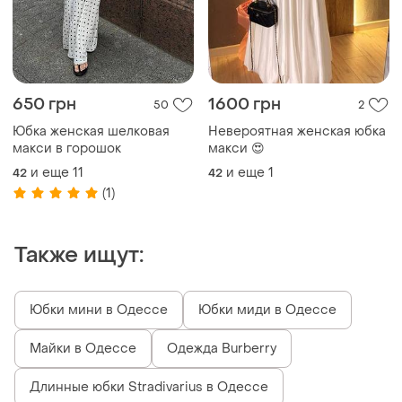
650 грн
1600 грн
50
2
Юбка женская шелковая
Невероятная женская юбка
макси в горошок
макси 😍
и еще
11
и еще
1
42
42
(1)
Также ищут:
Юбки мини в Одессе
Юбки миди в Одессе
Майки в Одессе
Одежда Burberry
Длинные юбки Stradivarius в Одессе