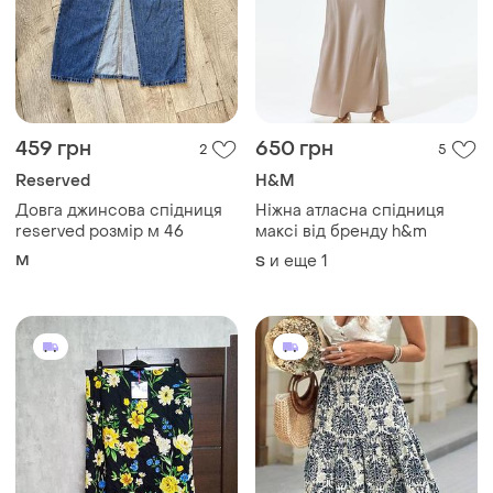
459 грн
650 грн
2
5
Reserved
H&M
Довга джинсова спідниця
Ніжна атласна спідниця
reserved розмір м 46
максі від бренду h&m
M
и еще
1
S