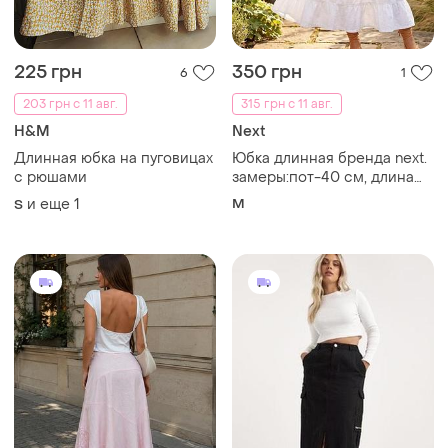
225 грн
350 грн
6
1
203 грн с 11 авг.
315 грн с 11 авг.
H&M
Next
Длинная юбка на пуговицах
Юбка длинная бренда next.
с рюшами
замеры:пот-40 см, длина
изделия -96 см
и еще
1
M
S