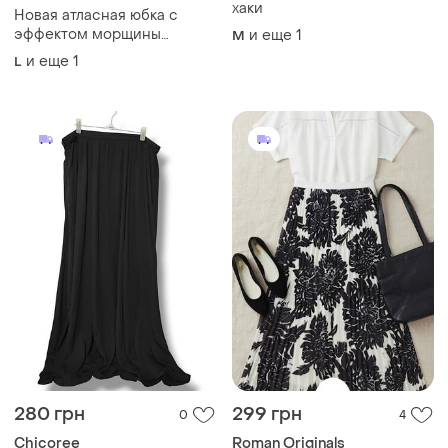
хаки
Новая атласная юбка с
эффектом морщины
и еще
1
M
шоколадного цвета
и еще
1
L
280 грн
299 грн
0
4
Chicoree
Roman Originals