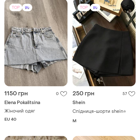
TOP
TOP
1150 грн
250 грн
0
57
Elena Pokalitsina
Shein
Жіночий одяг
Спідниця-шорти shein⭐️
EU 40
M