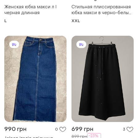
Женская юбка макси л l
Стильная плиссированная
черная длинная
юбка макси в черно-белый
дизайн от бренда roman
L
XXL
originals ✨
990 грн
699 грн
0
3
-23%
899 грн