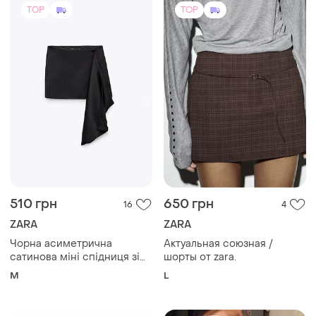
TOP
TOP
510 грн
650 грн
16
4
ZARA
ZARA
Чорна асиметрична
Актуальная союзная /
сатинова міні спідниця зі
шорты от zara.
звисаючою частиною zara
M
L
m розміру