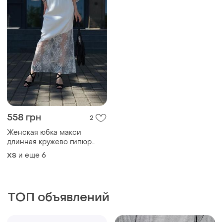
558 грн
2
Женская юбка макси
длинная кружево гипюр
летняя
и еще
6
ХS
ТОП объявлений