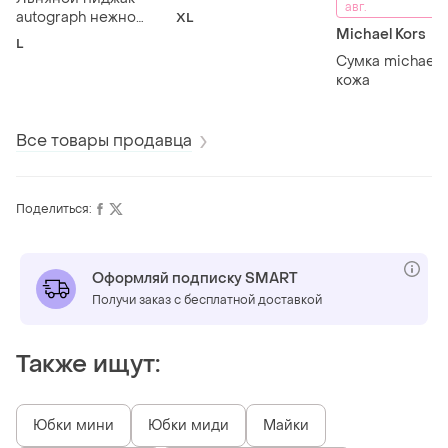
авг.
autograph нежно
XL
Michael Kors
розовый
L
Сумка michael 
кожа
Все товары продавца
Поделиться:
Оформляй подписку SMART
Получи заказ с бесплатной доставкой
Также ищут:
Юбки мини
Юбки миди
Майки