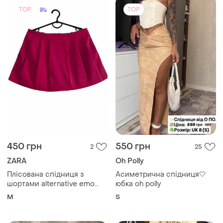
TOP
TOP
450 грн
550 грн
2
25
ZARA
Oh Polly
Плісована спідниця з
Асиметрична спідниця🤍
шортами alternative emo
юбка oh polly
scene goth емо dollskill zara
M
S
killstar