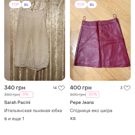
TOP
TOP
340 грн
400 грн
14
3
-3%
-20%
350 грн
500 грн
Sarah Pacini
Pepe Jeans
Итальянская льняная юбка
Спідниця еко шкіра
и еще
1
ХS
S