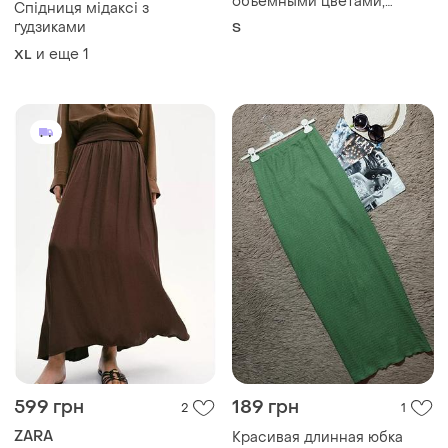
объемными цветами,
Спідниця мідаксі з
силуэт "русалка", размер 44
ґудзиками
S
и еще
1
XL
599 грн
189 грн
2
1
ZARA
Красивая длинная юбка