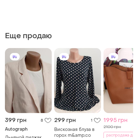
Еще продаю
399 грн
299 грн
1995 грн
8
1
2100 грн
Autograph
Вискозная блуза в
горох m&amp;co
распродажа до 
Льняной пиджак