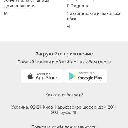
Joleen італія спідниця
джинсова синя
11 Degrees
M
Дизайнерская итальянская
юбка
degrees.асимметричная
M
трикотажная юбка
Загружайте приложение
Покупайте вещи и общайтесь в любом месте
Как это работает?
Украина, 02121, Киев, Харьковское шоссе, дом 201-
203, буква 4Г
Политика конфиденциальности