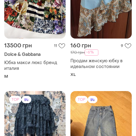
2265 грн
450 грн
59
0
Burleska
Reserved
Стимпанк, готическая,
Джинсова спідниця
канкан многослойная
34
кружевная юбка
и еще
1
S
TOP
TOP