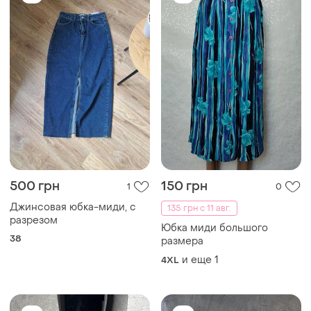
270 грн
440 грн
4
1
Promod
Трикотажна спідниця на
резинці
Спідниця бавовняна полька
горох polka promod
и еще
1
XXXL
и еще
1
S