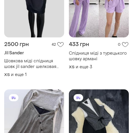
2500 грн
433 грн
42
0
Jil Sander
Спідниця міді з турецького
шовку армані
Шовкова міді спідниця
шовк jil sander шелковая
и еще
3
ХS
миди юбка шелк
и еще
1
ХS