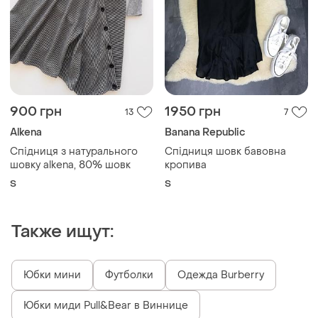
900 грн
1950 грн
13
7
Alkena
Banana Republic
Спідниця з натурального
Спідниця шовк бавовна
шовку alkena, 80% шовк
кропива
S
S
Также ищут:
Юбки мини
Футболки
Одежда Burberry
Юбки миди Pull&Bear в Виннице