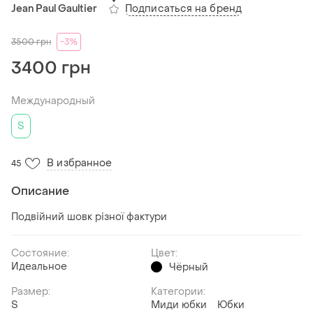
Подписаться на бренд
Jean Paul Gaultier
3500
грн
-3%
3400 грн
Международный
S
В избранное
45
Описание
Подвійний шовк різної фактури
Состояние:
Цвет:
Идеальное
Чёрный
Размер:
Категории:
S
Миди юбки
Юбки