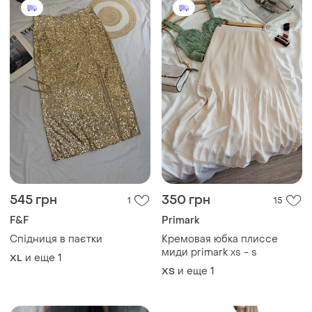
1750 грн
2900 грн
2
3
ZARA
Burberry
Трикотажная юбка миди от
Юбка burberrys
zara
и еще
1
S
и еще
2
S
Загружайте приложение