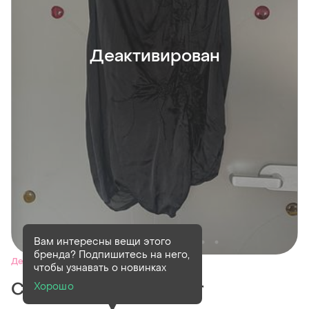
Деактивирован
Вам интересны вещи этого
бренда? Подпишитесь на него,
Деактивирован
1 шт
чтобы узнавать о новинках
Спідниця шовк gaultier
Хорошо