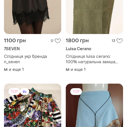
13500 грн
160 грн
11
9
-6%
170 грн
Dolce & Gabbana
Продам женскую юбку в
Юбка макси люкс бренд
идеальном состоянии
италия
XL
M
TOP
TOP