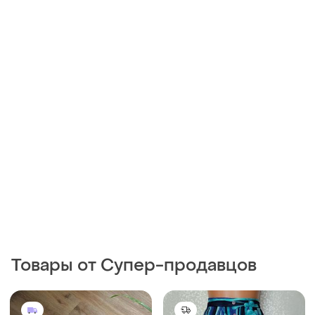
500 грн
150 грн
1
0
Джинсовая юбка-миди, с
135 грн с 11 авг.
разрезом
Юбка миди большого
38
размера
и еще
1
4XL