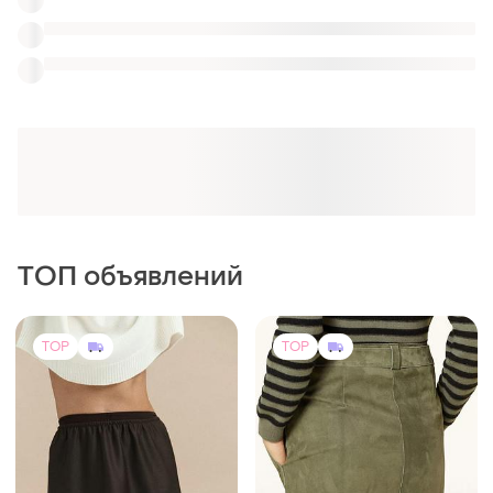
1100 грн
1800 грн
0
13
7SEVEN
Luisa Cerano
Спідниця укр бренда
Спідниця luisa cerano:
n_seven
100% натуральна замша,
розмір 40 (l).
и еще
1
и еще
1
M
M
TOP
TOP