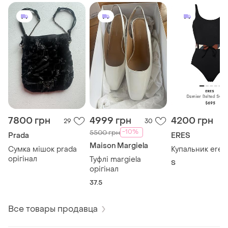
7800 грн
4999 грн
4200 грн
29
30
-10%
5500 грн
Prada
ERES
Maison Margiela
Сумка мішок prada
Купальник eres
орігінал
Туфлі margiela
S
орігінал
37.5
Все товары продавца