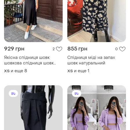
929 грн
855 грн
2
0
Якісна спідниця шовк
Спідниця міді на запах
шовкова спідниця шовк
шовк натуральний
шовкова юбка шовк чорна
и еще
8
и еще
1
ХS
ХS
спідниця шовк чорна
шовкова спідниця