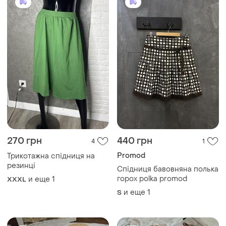
545 грн
350 грн
1
15
F&F
Primark
Спідниця в паєтки
Кремовая юбка плиссе
миди primark xs - s
и еще
1
XL
и еще
1
ХS