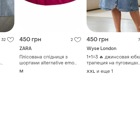
450 грн
450 грн
32
2
7
ZARA
Wyse London
Плісована спідниця з
1+1=3 🔥 джинсовая юбк
%
шортами alternative emo
трапеция на пуговицах
scene goth емо dollskill zara
wyse london / юбка ден
M
и еще
1
XXL
killstar
мыды а-силуэт.