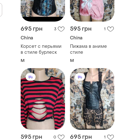
695 грн
595 грн
3
1
China
China
Корсет с перьями
Пижама в аниме
в стиле бурлеск
стиле
M
M
595 грн
695 грн
0
1