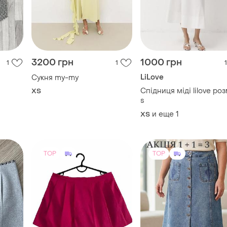
3200 грн
1000 грн
1
1
1
LiLove
Cукня my-my
Спідниця міді lilove роз
ХS
s
и еще
1
ХS
TOP
TOP