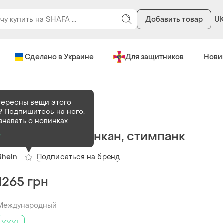
Добавить товар
U
Сделано в Украине
Для защитников
Нови
тересны вещи этого
? Подпишитесь на него,
В наличии
1 шт
знавать о новинках
Юбка в стиле канкан, стимпанк
о
Подписаться на бренд
Shein
1265 грн
Международный