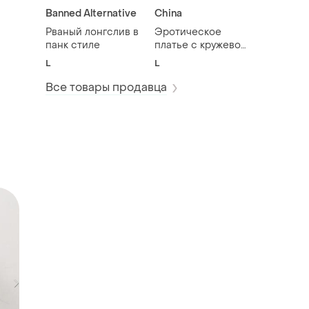
Banned Alternative
China
Рваный лонгслив в
Эротическое
панк стиле
платье с кружевом
для ролевых игр
L
L
Все товары продавца