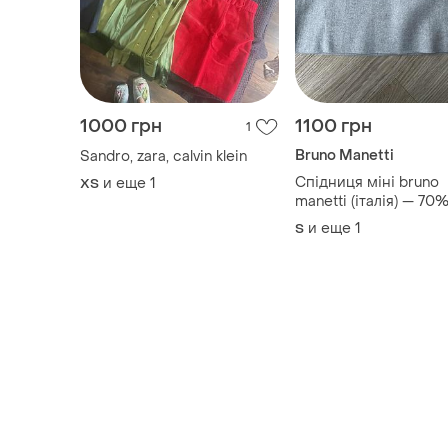
1000 грн
1100 грн
1
Bruno Manetti
Sandro, zara, calvin klein
Спідниця міні bruno
и еще
1
ХS
manetti (італія) — 70
вовна, 30% кашемір,
и еще
1
S
підкладка 100% шовк