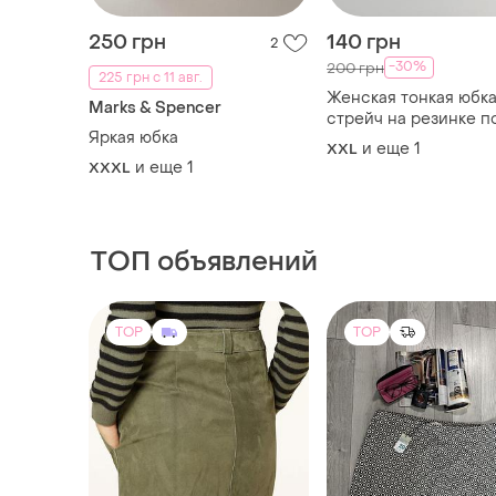
250 грн
140 грн
2
-30%
200 грн
225 грн с 11 авг.
Женская тонкая юбк
Marks & Spencer
стрейч на резинке п
Яркая юбка
56-64
и еще
1
XXL
и еще
1
XXXL
ТОП объявлений
TOP
TOP