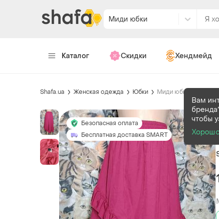
Миди юбки
Каталог
Скидки
Хендмейд
Shafa.ua
Женская одежда
Юбки
Миди юбки
Вам ин
бренда
чтобы у
Безопасная оплата
Хорош
Бесплатная доставка SMART