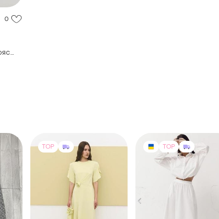
0
а
ояс
TOP
TOP