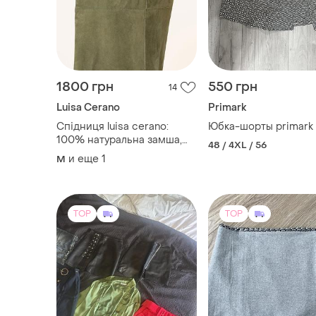
1800 грн
550 грн
14
Luisa Cerano
Primark
Спідниця luisa cerano:
Юбка-шорты primark
100% натуральна замша,
48 / 4XL / 56
розмір 40 (l).
и еще
1
M
TOP
TOP