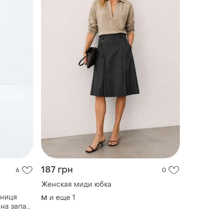
187 грн
6
0
Женская миди юбка
дниця
и еще
1
M
 на запах