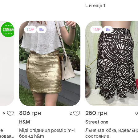
спідниця з принтом
и еще
1
L
TOP
TOP
306 грн
250 грн
9
2
0
H&M
Street one
ке
Міді спідниця розмір m-l
Льняная юбка, идеальн
новая
бренд h&m
состояние