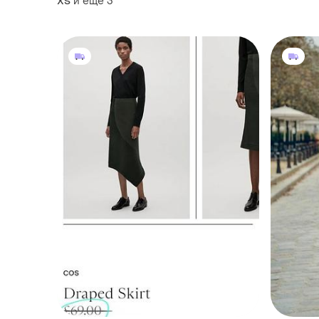
и еще
3
ХS