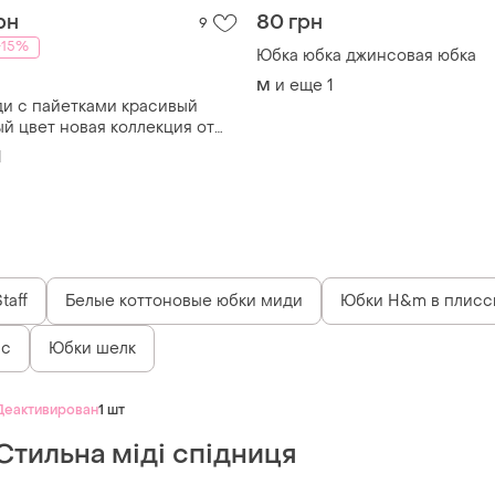
рн
80 грн
9
-15%
Юбка юбка джинсовая юбка
и еще
1
M
и с пайетками красивый
ый цвет новая коллекция от
1
taff
Белые коттоновые юбки миди
Юбки H&m в плисс
яс
Юбки шелк
Деактивирован
1 шт
Стильна міді спідниця