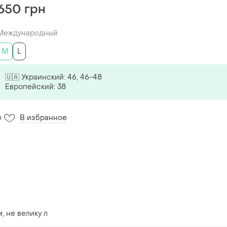
650 грн
Международный
M
L
🇺🇦 Украинский: 46, 46-48
Европейский: 38
В избранное
0
, не велику л