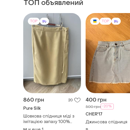
ТОП объявлений
TOP
TOP
860 грн
400 грн
20
-20%
500 грн
Pure Silk
CHER'17
Шовкова спідниця міді з
імітацією запаху 100%
Джинсова спідниця
шовк натуральний, розмір
и еще
1
M
S