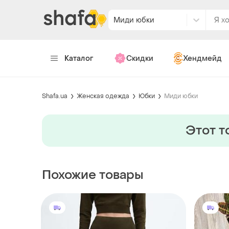
Миди юбки
Каталог
Скидки
Хендмейд
Shafa.ua
Женская одежда
Юбки
Миди юбки
Этот т
Похожие товары