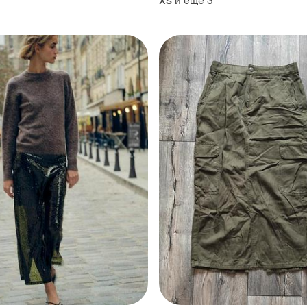
и еще
3
ХS