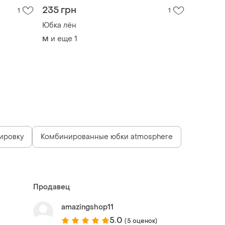
235 грн
1
1
Юбка лён
и еще
1
M
ировку
Комбинированные юбки atmosphere
Продавец
amazingshop11
5.0
(5 оценок)