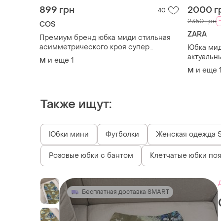
899 грн
2000 г
40
2350 грн
COS
ZARA
Премиум бренд юбка миди стильная
асимметрического кроя супер
Юбка мид
базовый цвет супер качество!!!
актуальн
и еще
1
M
zara
и еще
M
Также ищут:
Юбки мини
Футболки
Женская одежда S
Розовые юбки с бантом
Клетчатые юбки по
Бесплатная доставка SMART