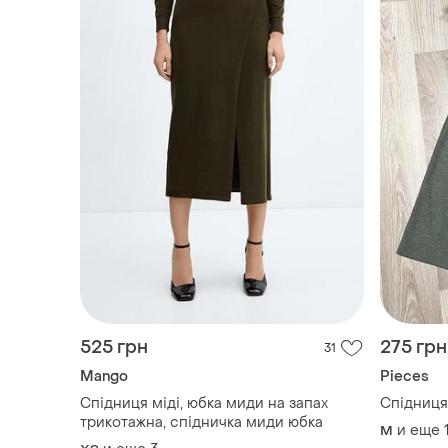
525 грн
275 грн
31
Mango
Pieces
Спідниця міді, юбка миди на запах
Спідниця 
трикотажна, спідничка миди юбка
и еще
M