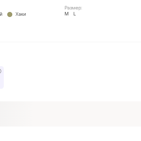
Размер:
M
L
й
Хаки