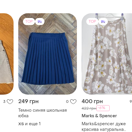
TOP
TOP
249 грн
400 грн
3
0
9
-6%
422 грн
Темно синяя школьная
юбка
Marks & Spencer
и еще
1
Marks&spencer дуже
ХS
красива натуральна