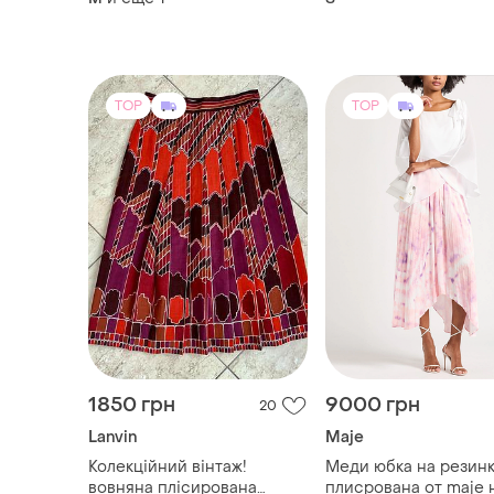
46 (m-l)
TOP
TOP
1850 грн
9000 грн
20
Lanvin
Maje
Колекційний вінтаж!
Меди юбка на резин
вовняна плісирована
плисрована от maje 