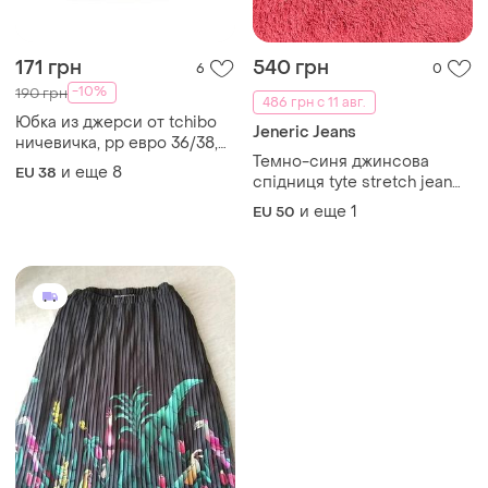
171 грн
540 грн
6
0
-10%
190 грн
486 грн с 11 авг.
Юбка из джерси от tchibo
Jeneric Jeans
ничевичка, рр евро 36/38,
Темно-синя джинсова
40/42, 48/50
и еще
8
EU 38
спідниця tyte stretch jean
denim skirt.
и еще
1
EU 50