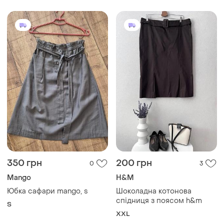
350 грн
200 грн
0
3
Mango
H&M
Юбка сафари mango, s
Шоколадна котонова
спідниця з поясом h&m
S
XXL