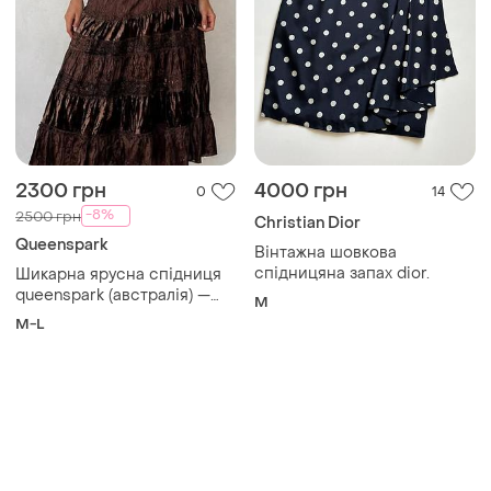
2300 грн
4000 грн
0
14
-8%
2500 грн
Christian Dior
Queenspark
Вінтажна шовкова
спідницяна запах dior.
Шикарна ярусна спідниця
queenspark (австралія) —
M
boho & romantic style
M-L