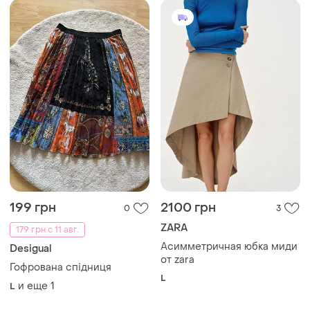
199 грн
2100 грн
0
3
ZARA
179 грн с 11 авг.
Асимметричная юбка миди
Desigual
от zara
Гофрована спідниця
L
и еще
1
L