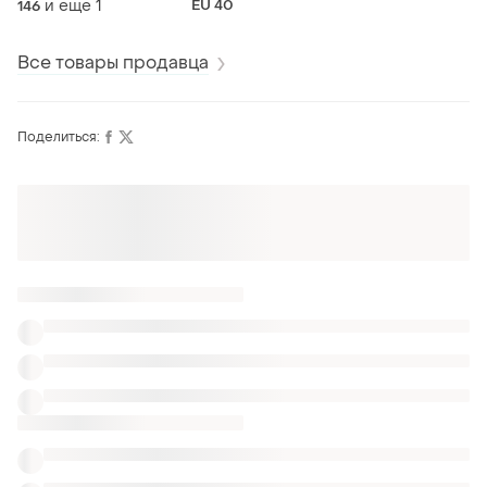
и еще
1
EU 40
146
Все товары продавца
Поделиться:
Оформляй подписку SMART
Получи заказ с бесплатной доставкой