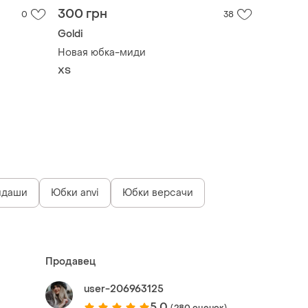
300 грн
0
38
Goldi
Новая юбка-миди
ХS
ндаши
Юбки anvi
Юбки версачи
Продавец
user-206963125
5.0
(280 оценок)