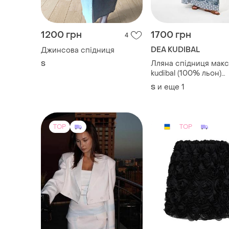
Лляна спідниця макс
S
kudibal (100% льон)
преміум-бренд, розм
и еще
1
S
TOP
TOP
800 грн
900 грн
4
-12%
900 грн
DiaDia