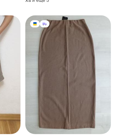
и еще
3
ХS