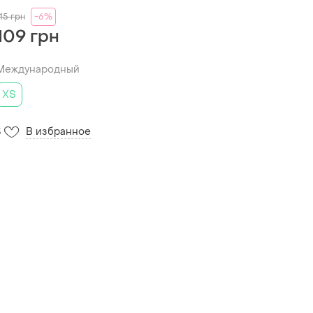
15
грн
-6%
109 грн
Международный
ХS
В избранное
3