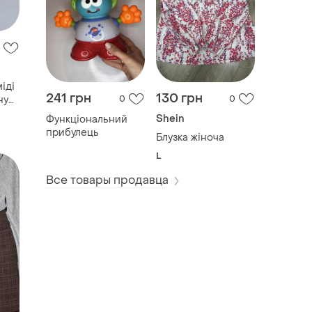
іді
ну
241 грн
130 грн
0
0
Shein
Функціональний
прибулець
Блузка жіноча
L
Все товары продавца