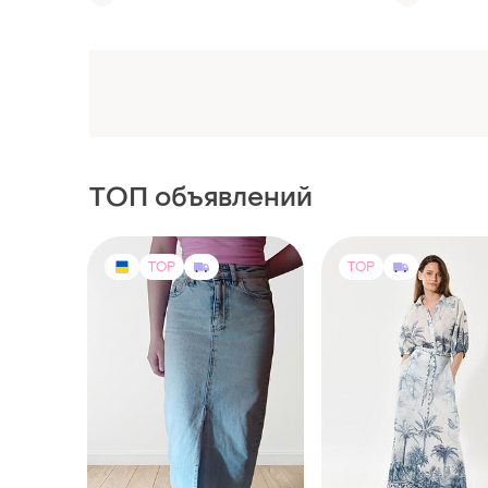
ТОП объявлений
TOP
TOP
1200 грн
1700 грн
4
DEA KUDIBAL
Джинсова спідниця