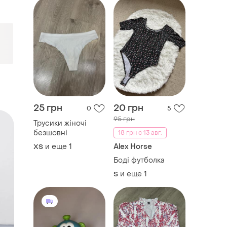
25 грн
20 грн
0
5
95 грн
Трусики жіночі
безшовні
18 грн с 13 авг.
и еще
1
Alex Horse
ХS
Боді футболка
и еще
1
S