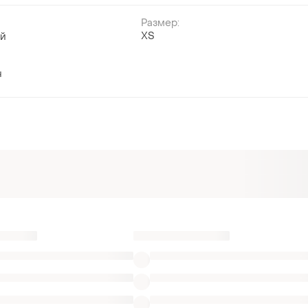
Размер:
ХS
ый
н