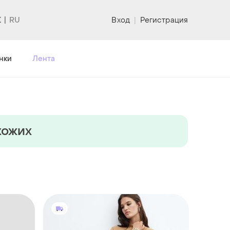
K
Вход
|
Регистрация
нки
Лента
хожих