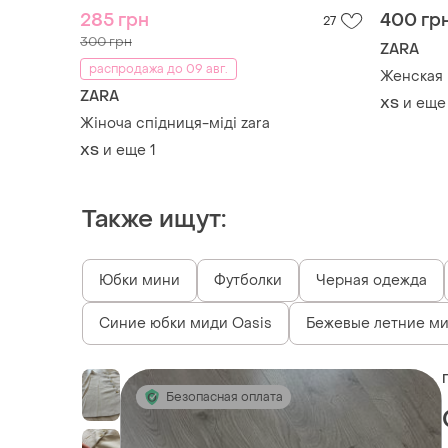
285 грн
400 гр
27
300 грн
ZARA
распродажа до 09 авг.
Женская 
ZARA
и еще
ХS
Жіноча спідниця-міді zara
и еще
1
ХS
Также ищут:
Юбки мини
Футболки
Черная одежда
Синие юбки миди Oasis
Бежевые летние м
Безопасная оплата