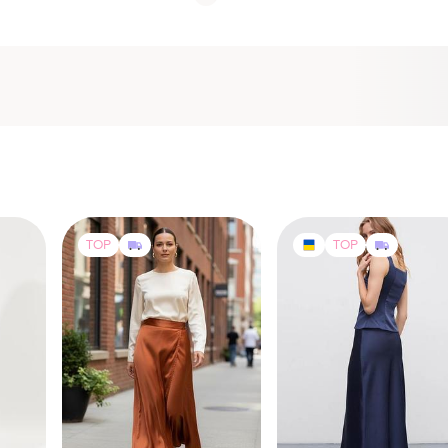
TOP
TOP
580 грн
1300 грн
15
11
20
& Other Stories
MustHave