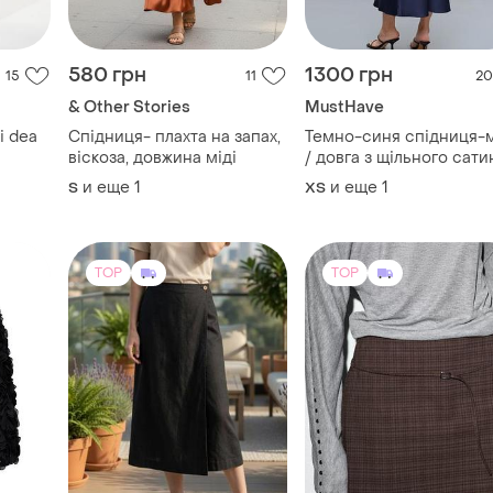
і dea
Спідниця- плахта на запах,
Темно-синя спідниця-м
віскоза, довжина міді
/ довга з щільного сати
ір s
must have
и еще
1
и еще
1
S
ХS
TOP
TOP
320 грн
650 грн
0
12
4
Next
ZARA