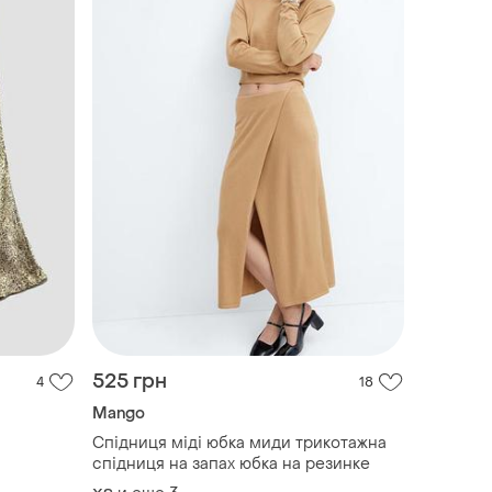
525 грн
4
18
Mango
Спідниця міді юбка миди трикотажна
спідниця на запах юбка на резинке