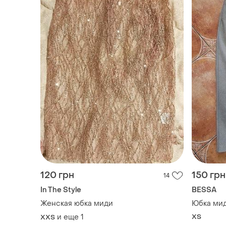
120 грн
150 грн
14
In The Style
BESSA
Женская юбка миди
Юбка ми
и еще
1
ХS
XХS