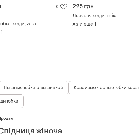
н
225 грн
0
Льняная миди-юбка
юбка-миди, zara
и еще
1
ХS
1
Пышные юбки с вышивкой
Красивые черные юбки кара
иди юбки
Продан
Спідниця жіноча