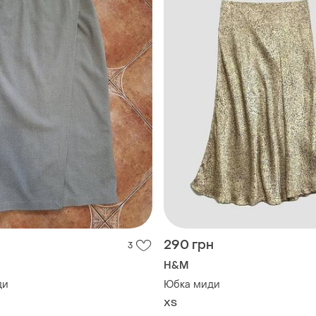
290 грн
3
H&M
ди
Юбка миди
ХS