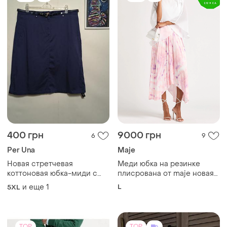
400 грн
9000 грн
6
9
Per Una
Maje
Новая стретчевая
Меди юбка на резинке
коттоновая юбка-миди с
плисрована от maje новая
ремнем, большой размер,
оригинал
и еще
1
L
5XL
батал, per una.