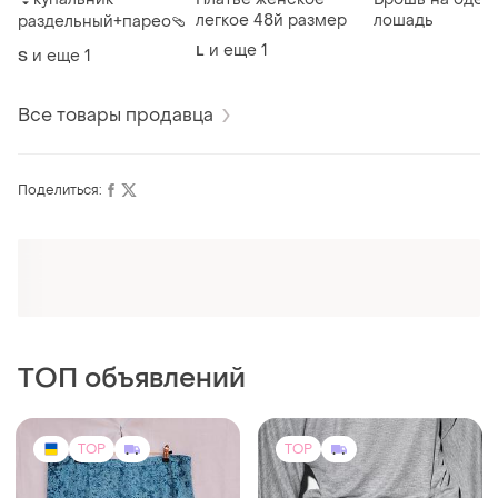
легкое 48й размер
лошадь
раздельный+парео🩴
и еще
1
L
и еще
1
S
Все товары продавца
Поделиться:
Оформляй подписку SMART
Получи заказ с бесплатной доставкой
ТОП объявлений
TOP
TOP