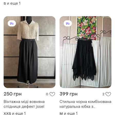
и еще
1
S
250 грн
399 грн
0
2
Вінтажна міді вовняна
Стильна чорна комбінована
спідниця дефект jssel
натуральна юбка з
кружевом italy moda.
и еще
1
и еще
1
XХS
M