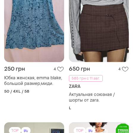
250 грн
650 грн
4
4
Юбка женская, emma blake,
585 грн с 11 авг.
большой размер,миди.
ZARA
50 / 4XL / 58
Актуальная союзная /
шорты от zara.
L
TOP
TOP