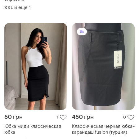
и еще
1
XXL
50 грн
450 грн
1
0
Юбка миди классическая
Классическая черная юбка-
юбка
карандаш fusion (турция)