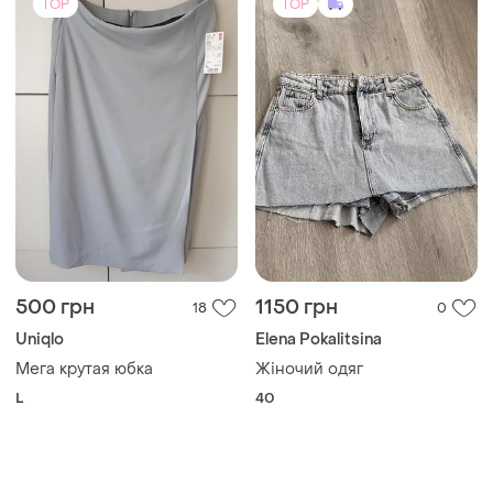
TOP
TOP
500 грн
1150 грн
18
0
Uniqlo
Elena Pokalitsina
Мега крутая юбка
Жіночий одяг
L
40