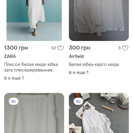
1300 грн
300 грн
52
3
ZARA
Airfield
Плиссе белая миди юбка
Белая юбка-карго миди
zara плисерированная
и еще
1
S
белая юбка миди шелковая
и еще
1
S
юбка в складку