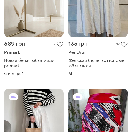
689 грн
135 грн
7
17
Primark
Per Una
Новая белая юбка миди
Женская белая коттоновая
primark
юбка миди
и еще
1
M
S