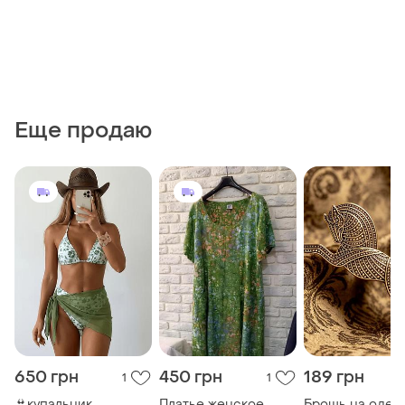
Еще продаю
650 грн
450 грн
189 грн
1
1
👙купальник
Платье женское
Брошь на одеж