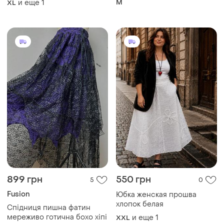
и еще
1
M
XL
899 грн
550 грн
5
0
Fusion
Юбка женская прошва
хлопок белая
Спідниця пишна фатин
мереживо готична бохо хіпі
и еще
1
XXL