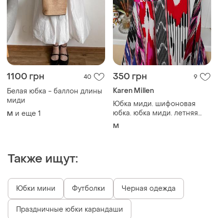
1100 грн
350 грн
40
9
Karen Millen
Белая юбка - баллон длины
миди
Юбка миди. шифоновая
юбка. юбка миди. летняя
и еще
1
M
юбка.
M
Также ищут:
Юбки мини
Футболки
Черная одежда
Праздничные юбки карандаши