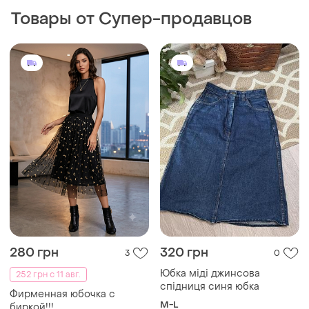
Товары от Супер-продавцов
280 грн
320 грн
3
0
Юбка міді джинсова
252 грн с 11 авг.
спідниця синя юбка
Фирменная юбочка с
M-L
биркой!!!