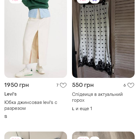
TOP
TOP
1950 грн
550 грн
7
6
Levi's
Спідеиця в актуальний
горох
Юбка джинсовая levi's с
разрезом
и еще
1
L
S