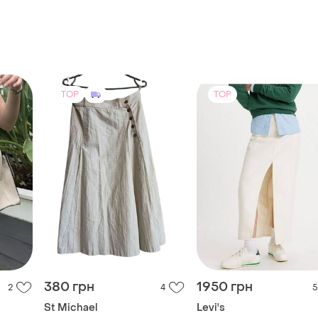
TOP
TOP
380 грн
1950 грн
2
4
5
St Michael
Levi's