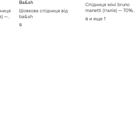
Ba&sh
Спідниця міні bruno
manetti (італія) — 70%
дниця
Шовкова спідниця від
вовна, 30% кашемір,
я) —
ba&sh
и еще
1
S
підкладка 100% шовк
S