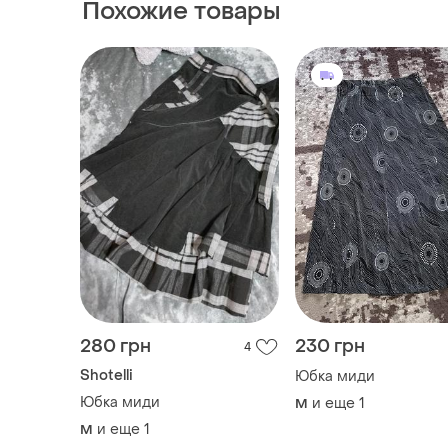
Похожие товары
280 грн
230 грн
4
Shotelli
Юбка миди
Юбка миди
и еще
1
M
и еще
1
M