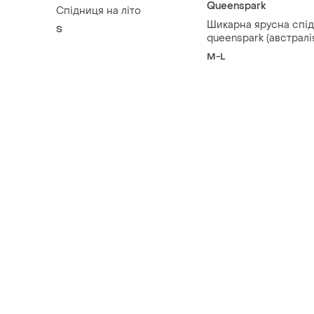
Queenspark
Спідниця на літо
Шикарна ярусна спі
S
queenspark (австралі
boho & romantic style
M-L