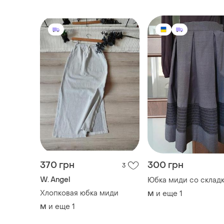
370 грн
300 грн
3
W. Angel
Юбка миди со склад
Хлопковая юбка миди
и еще
1
M
и еще
1
M