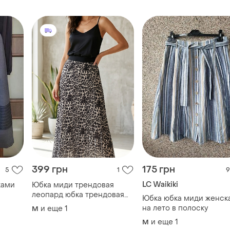
399 грн
175 грн
5
1
9
LC Waikiki
ками
Юбка миди трендовая
леопард юбка трендовая
Юбка юбка миди женск
меди
на лето в полоску
и еще
1
M
и еще
1
M