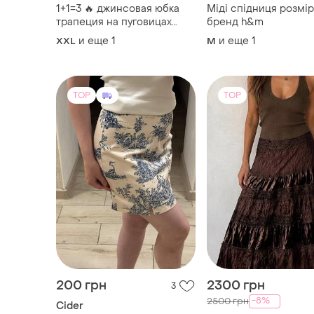
1+1=3 🔥 джинсовая юбка
Міді спідниця розмір
трапеция на пуговицах
бренд h&m
wyse london / юбка деним
и еще
1
и еще
1
XXL
M
мыды а-силуэт.
TOP
TOP
200 грн
2300 грн
3
-8%
2500 грн
Cider