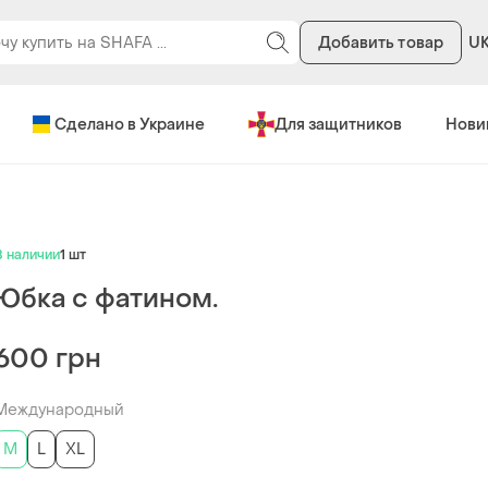
Добавить товар
U
Сделано в Украине
Для защитников
Нови
В наличии
1 шт
Юбка с фатином.
600 грн
Международный
M
L
XL