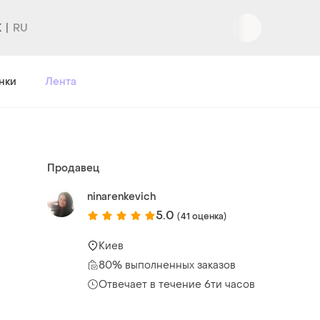
K
Вход
|
Регистрация
нки
Лента
Продавец
ninarenkevich
5.0
(41 оценка)
Киев
80% выполненных заказов
Отвечает в течение 6ти часов