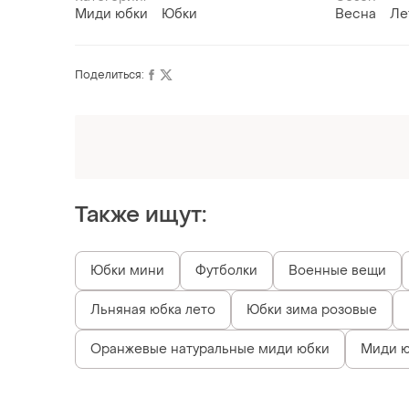
Миди юбки
Юбки
Весна
Ле
Поделиться:
Оформляй подписку SMART
Получи заказ с бесплатной доставкой
Также ищут:
Юбки мини
Футболки
Военные вещи
Льняная юбка лето
Юбки зима розовые
Оранжевые натуральные миди юбки
Миди ю