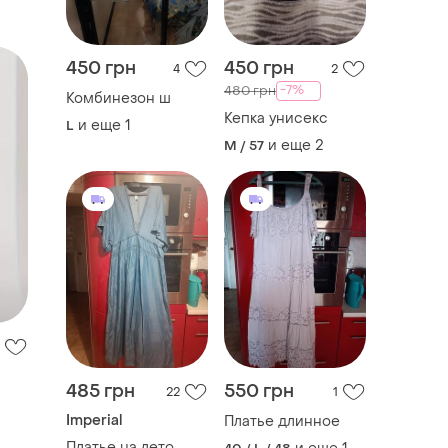
450 грн
450 грн
4
2
-7%
480 грн
Комбинезон ш
Кепка унисекс
и еще
1
L
и еще
2
M / 57
485 грн
550 грн
22
1
Imperial
Платье длинное
Платье на лето