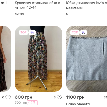
 m-l
Красивая стильная юбка с
Юбка джинсовая levi's с
льном 42-44
разрезом
42-44
S
TOP
TOP
600 грн
1100 грн
0
8
33
-15%
700 грн
Bruno Manetti