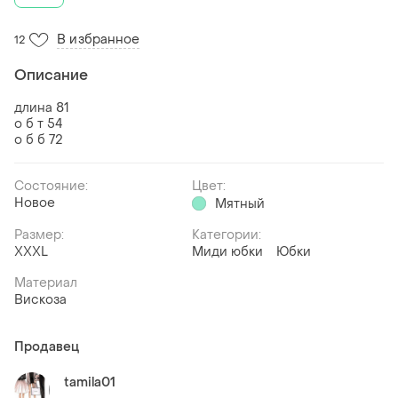
В избранное
12
Описание
длина 81
о б т 54
о б б 72
Состояние:
Цвет:
Новое
Мятный
Размер:
Категории:
XXXL
Миди юбки
Юбки
Материал
Вискоза
Продавец
tamila01