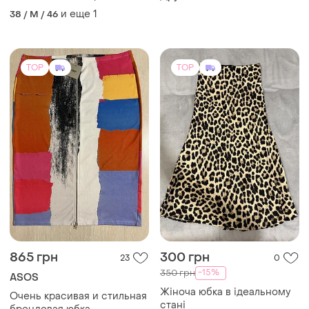
-15%
350 грн
ASOS
Жіноча юбка в ідеальному
Очень красивая и стильная
стані
брендовая юбка.
и еще
1
M
52 / 5XL / 60
TOP
TOP