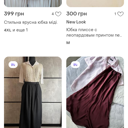
250 грн
450 грн
0
16
Marks & Spencer
Вінтажна міді вовняна
спідниця дефект jssel
Юбка миди бургунди
и еще
1
XХS
и еще
1
S