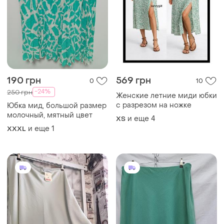
190 грн
569 грн
0
10
-24%
250 грн
Женские летние миди юбки
с разрезом на ножке
Юбка мид, большой размер
молочный, мятный цвет
и еще
4
ХS
и еще
1
XXXL