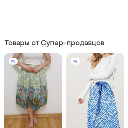
250 грн
300 грн
3
2
St Michael
Joules
Винтажная хлопковая
Юбка joules
миди-юбка st.michael
и еще
1
S
и еще
1
ХS