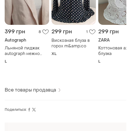
399 грн
299 грн
299 грн
8
1
Autograph
ZARA
Вискозная блуза в
горох m&amp;co
Льняной пиджак
Коттоновая аж
autograph нежно
блузка
XL
розовый
L
L
Все товары продавца
Поделиться:
Оформляй подписку SMART