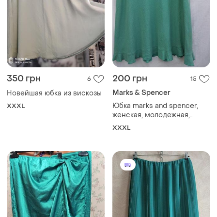
350 грн
200 грн
6
15
Marks & Spencer
Новейшая юбка из вискозы
Юбка marks and spencer,
XXXL
женская, молодежная,
размер 3xl,миди, лен,
XXXL
вискоза, мятном цвете,
индия.