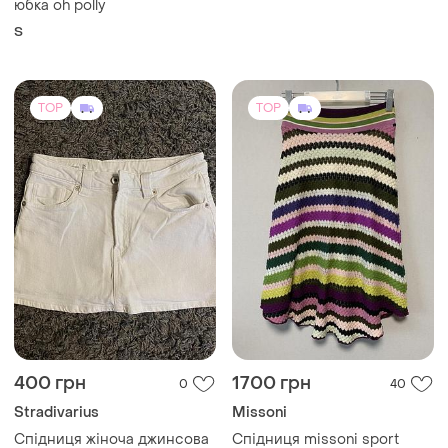
400 грн
1700 грн
0
40
Stradivarius
Missoni
Спідниця жіноча джинсова
Спідниця missoni sport
stradivarius
и еще
1
M
36