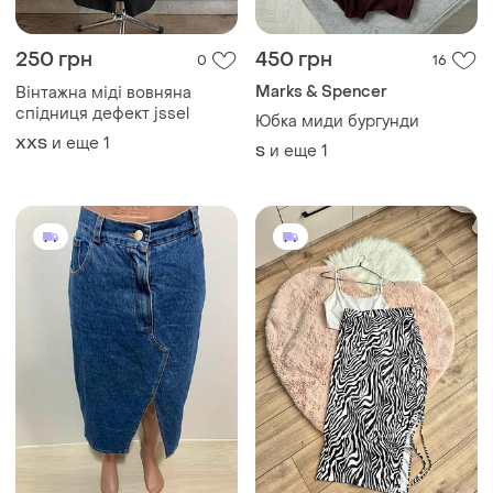
290 грн
320 грн
0
6
Shein
Юбка без подкладки
Юбка-миди женская с
M
завязками shein
L
Загружайте приложение
Покупайте вещи и общайтесь в любом месте