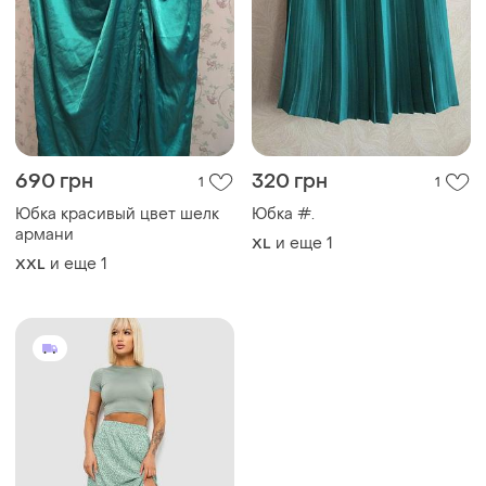
690 грн
320 грн
1
1
Юбка красивый цвет шелк
Юбка #.
армани
и еще
1
XL
и еще
1
XXL