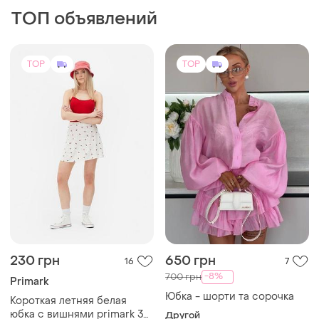
-8%
700 грн
Primark
Юбка - шорти та сорочка
Короткая летняя белая
юбка с вишнями primark 38
Другой
40
и еще
1
38 / M / 46
TOP
TOP
865 грн
300 грн
23
0