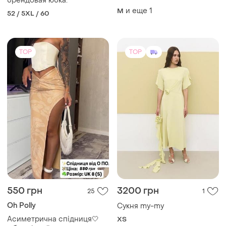
550 грн
3200 грн
25
1
Oh Polly
Cукня my-my
Асиметрична спідниця🤍
ХS
юбка oh polly
S
TOP
TOP