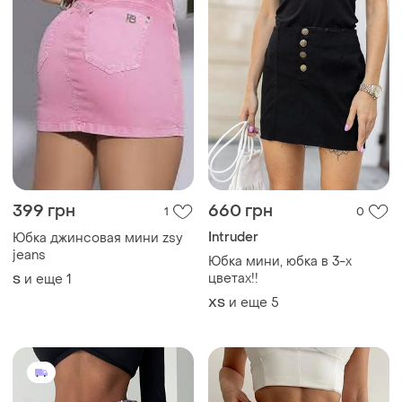
399 грн
660 грн
1
0
Intruder
Юбка джинсовая мини zsy
jeans
Юбка мини, юбка в 3-х
цветах!!️
и еще
1
S
и еще
5
ХS