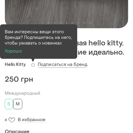
Деактивирован
1 шт
Вам интересны вещи этого
бренда? Подпишитесь на него,
Юбка, юбка джинсовая hello kitty.
чтобы узнавать о новинках
коттоновая. состояние идеально.
Хорошо
Подписаться на бренд
Hello Kitty
250 грн
Международный
S
M
В избранное
6
Описание