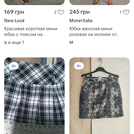
пуговицах
бренда motel m
и еще
1
M
S
350 грн
285 грн
2
5
Pimkie
ZARA
Юбка женская
Юбка мини питон серая