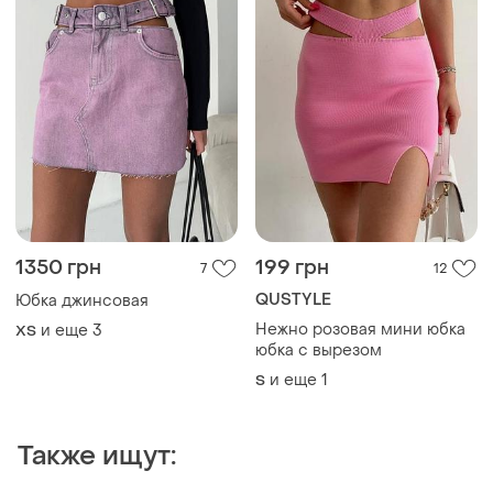
1350 грн
199 грн
7
12
QUSTYLE
Юбка джинсовая
Нежно розовая мини юбка
и еще
3
ХS
юбка с вырезом
и еще
1
S
Также ищут: