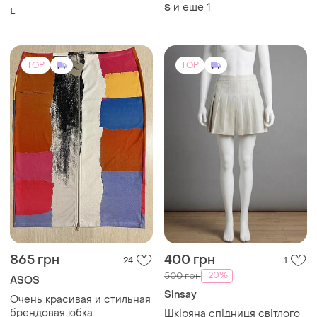
865 грн
400 грн
24
1
-20%
500 грн
ASOS
Sinsay
Очень красивая и стильная
брендовая юбка.
Шкіряна спідниця світлого
кольору
52 / 5XL / 60
XL
TOP
TOP