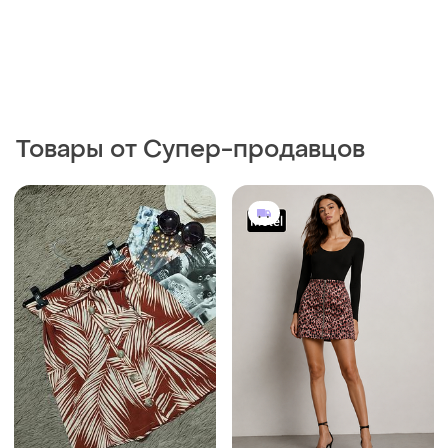
Товары от Супер-продавцов
169 грн
245 грн
2
1
New Look
Motel Italia
Красивая короткая мини
Юбка женская мини
юбка с поясом на
розовая на молнии от