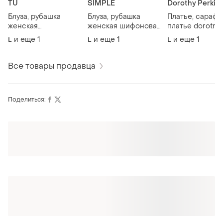
TU
SIMPLE
Dorothy Perkin
Блуза, рубашка
Блуза, рубашка
Платье, сарафа
женская
женская шифоновая
платье dorotny
натуральная вискоза
simple by..
perkins.
и еще
1
и еще
1
и еще
1
L
L
L
tu принт бабочки.
Все товары продавца
Поделиться:
Оформляй подписку SMART
Получи заказ с бесплатной доставкой
ТОП объявлений
TOP
TOP