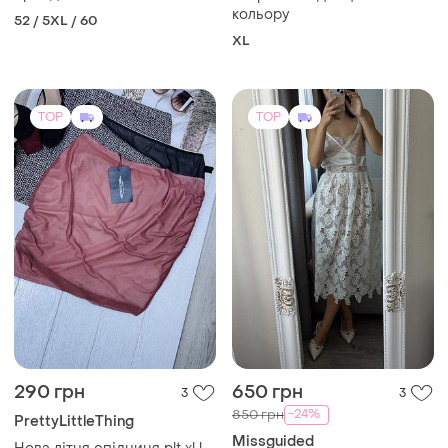
290 грн
650 грн
3
3
-24%
850 грн
PrettyLittleThing
Missguided
Нова літня спідниця plt xl l
коротка спідниця сітка
Мереживна спідниця
сексуальна спідниця з
и еще
1
L
S
поясом