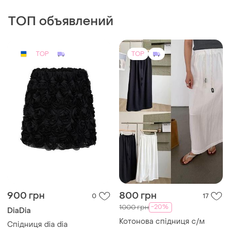
900 грн
800 грн
0
17
-20%
1000 грн
DiaDia
Котонова спідниця с/м
Спідниця dia dia
и еще
1
S
L
TOP
TOP