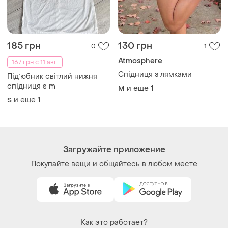
Atmosphere
167 грн с 11 авг.
Спідниця з лямками
Підʼюбник світлий нижня
спідниця s m
и еще
1
M
и еще
1
S
Загружайте приложение
Покупайте вещи и общайтесь в любом месте
Как это работает?
Украина, 02121, Киев, Харьковское шоссе, дом 201-
203, буква 4Г
Политика конфиденциальности