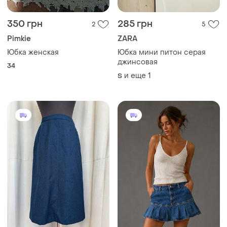
джинсовая
34
и еще
1
S
550 грн
220 грн
1
2
Jaeger
198 грн с 11 авг.
Вінтаж спідниця вовна
Primark