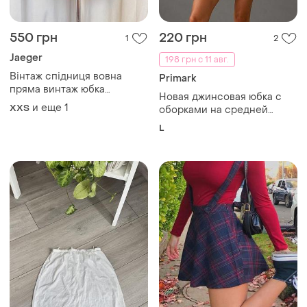
пряма винтаж юбка
Новая джинсовая юбка с
шерстяная
и еще
1
XХS
оборками на средней
посадке primark 14uk l
L
185 грн
130 грн
0
1