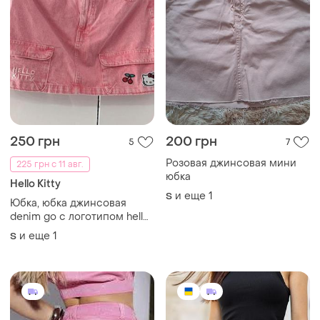
250 грн
200 грн
5
7
Розовая джинсовая мини
225 грн с 11 авг.
юбка
Hello Kitty
и еще
1
S
Юбка, юбка джинсовая
denim go с логотипом hello
kitty. состояние идеальной
и еще
1
S
ткани хорошего качества
коттон натуральная.