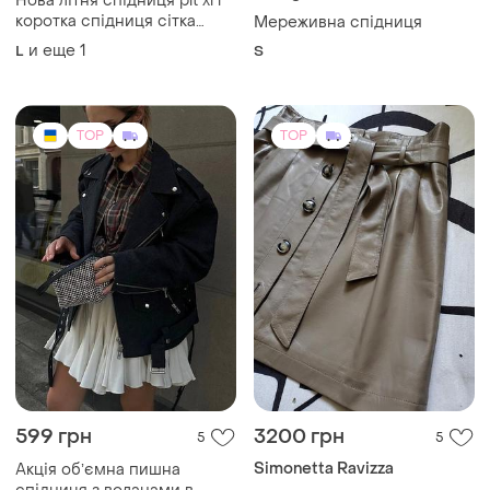
TOP
TOP
599 грн
3200 грн
5
5
Simonetta Ravizza
Акція обʼємна пишна
спідниця з воланами в
Кожаная мини юбка
молочному кольорі тренд
и еще
2
42
и еще
2
ХS
сезону