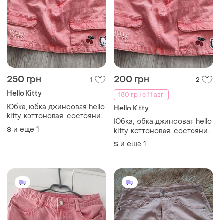
250 грн
200 грн
1
2
Hello Kitty
180 грн с 11 авг.
Юбка, юбка джинсовая hello
Hello Kitty
kitty. коттоновая. состояние
Юбка, юбка джинсовая hello
идеально.
и еще
1
S
kitty. коттоновая. состояние
идеально.
и еще
1
S