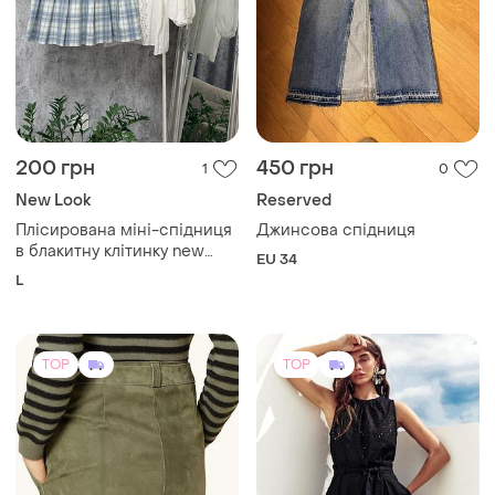
200 грн
450 грн
1
0
New Look
Reserved
Плісирована міні-спідниця
Джинсова спідниця
в блакитну клітинку new
EU 34
look / тенісна спідниця
L
преппі розмір l
TOP
TOP