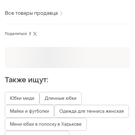
бренду bamford,
меріносовоі вовни
відомого
виконаний зі 100%
cos, оригінал
британського
натурального
бренду dents з
Все товары продавца
кашеміру, оригінал
підкладкою з
натурального ш
Поделиться:
Оформляй подписку SMART
Получи заказ с бесплатной доставкой
Также ищут:
Юбки миди
Длинные юбки
Майки и футболки
Одежда для тенниса женская
Мини юбки в полоску в Харькове