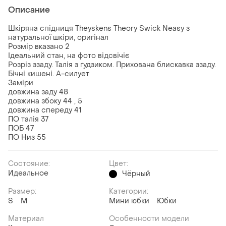
Описание
Шкіряна спідниця Theyskens Theory Swick Neasy з
натуральної шкіри, оригінал
Розмір вказано 2
Ідеальний стан, на фото відсвічіє
Розріз ззаду. Талія з ґудзиком. Прихована блискавка ззаду.
Бічні кишені. А-силует
Заміри
довжина заду 48
довжина збоку 44 , 5
довжина спереду 41
ПО талія 37
ПОБ 47
ПО Низ 55
Состояние:
Цвет:
Идеальное
Чёрный
Размер:
Категории:
S
M
Мини юбки
Юбки
Материал
Особенности модели