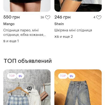
550 грн
246 грн
26
4
Mango
Shein
Спідниця парео, міні
Шкіряна міні спідниця
спідниця, юбка кожаная,
и еще
2
ХS
спідниця на запах з штучної
и еще
1
S
шкіри міні
ТОП объявлений
TOP
TOP