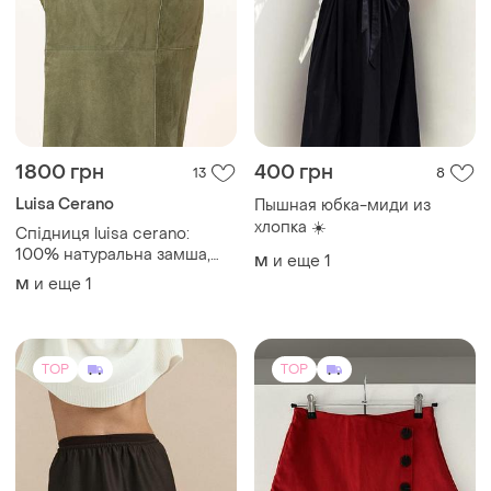
1800 грн
400 грн
13
8
Luisa Cerano
Пышная юбка-миди из
хлопка ☀️
Спідниця luisa cerano:
100% натуральна замша,
и еще
1
M
розмір 40 (l).
и еще
1
M
TOP
TOP