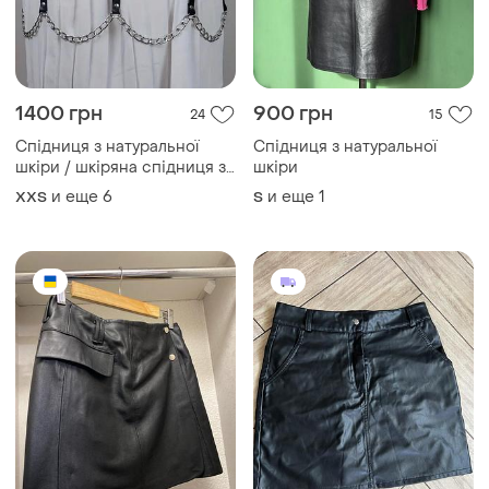
1400 грн
900 грн
24
15
Спідниця з натуральної
Спідниця з натуральної
шкіри / шкіряна спідниця з
шкіри
ланцюжками
и еще
6
и еще
1
XХS
S