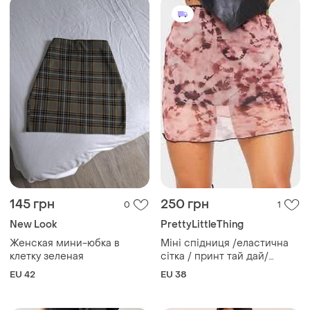
145 грн
250 грн
0
1
New Look
PrettyLittleThing
Женская мини-юбка в
Міні спідниця /еластична
клетку зеленая
сітка / принт тай дай/
білизняний стиль / р. s-m
EU 42
EU 38