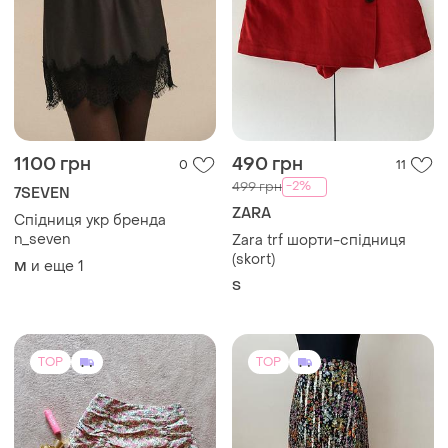
1100 грн
490 грн
0
11
-2%
499 грн
7SEVEN
ZARA
Спідниця укр бренда
n_seven
Zara trf шорти-спідниця
(skort)
и еще
1
M
S
TOP
TOP