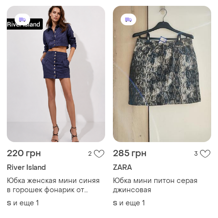
220 грн
285 грн
2
3
River Island
ZARA
Юбка женская мини синяя
Юбка мини питон серая
в горошек фонарик от
джинсовая
бренда river island s
и еще
1
и еще
1
S
S