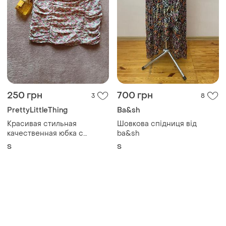
250 грн
700 грн
3
8
PrettyLittleThing
Ba&sh
Красивая стильная
Шовкова спідниця від
качественная юбка с
ba&sh
драпировкой plt
S
S