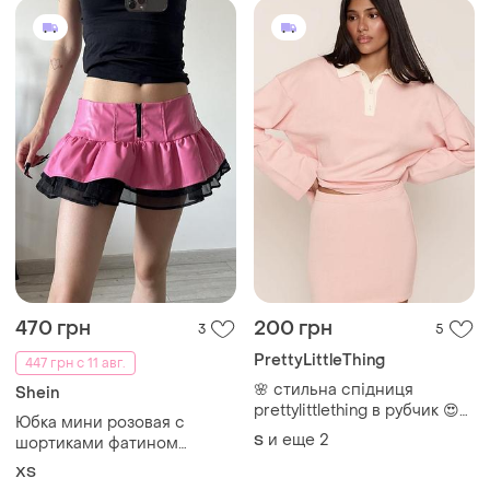
470 грн
200 грн
3
5
PrettyLittleThing
447 грн с 11 авг.
🌸 стильна спідниця
Shein
prettylittlething в рубчик 😍
Юбка мини розовая с
😍
и еще
2
S
шортиками фатином
черным долс лоза на
ХS
бедрах стоячья пышно