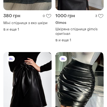
380 грн
1000 грн
0
3
Gimos
Міні спідниця з еко шкіри
Шкіряна спідниця gimo’s
и еще
1
S
оригінал
и еще
1
S