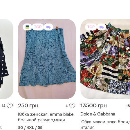
TOP
TOP
250 грн
13500 грн
14
4
18
Dolce & Gabbana
Юбка женская, emma blake,
большой размер,миди.
Юбка макси люкс брен
 dior.
италия
50 / 4XL / 58