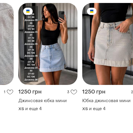
1250 грн
1250 грн
1
3
2
Джинсовая юбка мини
Юбка джинсовая мини
и еще
4
и еще
4
ХS
ХS