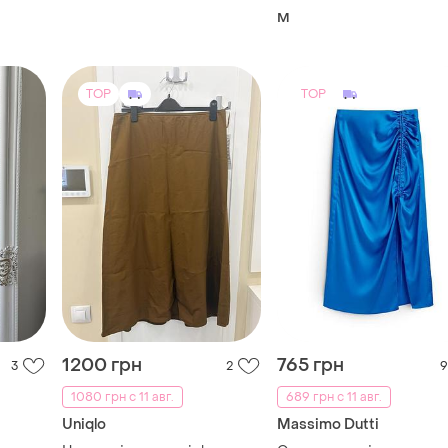
M
TOP
TOP
1200 грн
765 грн
3
2
9
1080 грн с 11 авг.
689 грн с 11 авг.
Uniqlo
Massimo Dutti
я