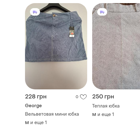
228 грн
250 грн
0
George
Теплая юбка
Вельветовая мини юбка
и еще
1
M
и еще
1
M