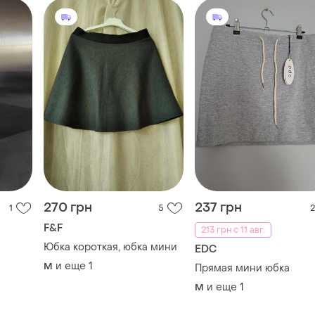
270 грн
237 грн
1
5
2
F&F
213 грн с 11 авг.
Юбка короткая, юбка мини
EDC
и еще
1
M
Прямая мини юбка
и еще
1
M