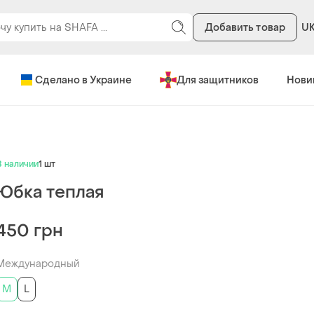
Добавить товар
U
Сделано в Украине
Для защитников
Нови
В наличии
1 шт
Юбка теплая
450 грн
Международный
M
L