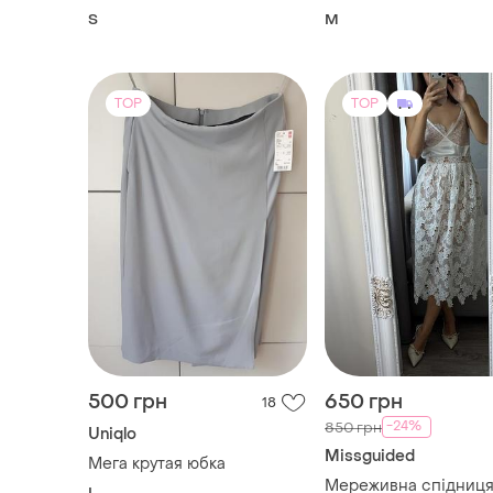
S
M
TOP
TOP
500 грн
650 грн
18
-24%
850 грн
Uniqlo
Missguided
Мега крутая юбка
Мереживна спідниц
L