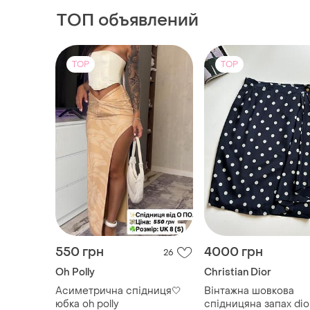
ТОП объявлений
TOP
TOP
550 грн
4000 грн
26
Oh Polly
Christian Dior
Асиметрична спідниця🤍
Вінтажна шовкова
юбка oh polly
спідницяна запах