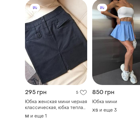
295 грн
850 грн
5
Юбка женская мини черная
Юбка мини
классическая, юбка теплая,
и еще
3
ХS
юбка офисная графит
и еще
1
M