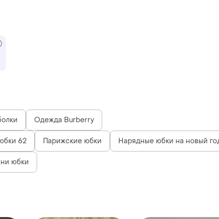
болки
Одежда Burberry
юбки 62
Парижские юбки
Нарядные юбки на новый го
ни юбки