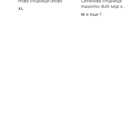
Нова спідниця uniqlo
Сатинова спідниця
massimo dutti міді з
XL
розрізом на високій
и еще
1
M
посадці міді з завʼязка
на резинці яскрава син
електрик жіноча розмір