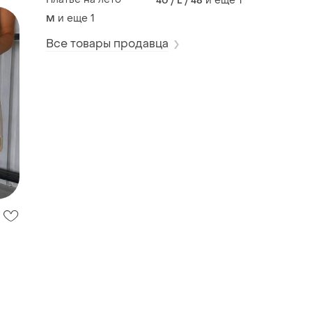
и еще
1
40 / L / 48
и еще
1
M
Все товары продавца