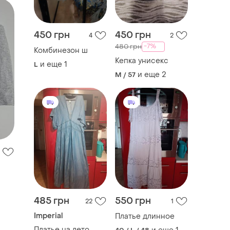
450 грн
450 грн
4
2
-7%
480 грн
Комбинезон ш
Кепка унисекс
и еще
1
L
и еще
2
M / 57
485 грн
550 грн
22
1
Imperial
Платье длинное
Платье на лето