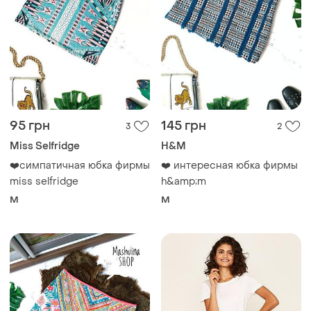
95 грн
145 грн
3
2
Miss Selfridge
H&M
❤️симпатичная юбка фирмы
❤️ интересная юбка фирмы
miss selfridge
h&amp;m
M
M