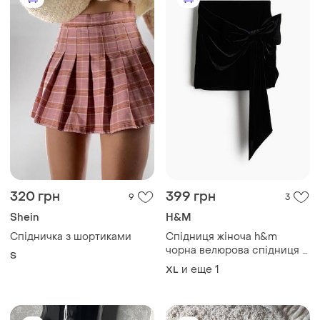
320 грн
399 грн
9
3
Shein
H&M
Спідничка з шортиками
Спідниця жіноча h&m
чорна велюрова спідниця з
S
бантом хл
и еще
1
XL