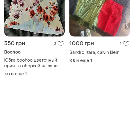
350 грн
1000 грн
3
1
Boohoo
Sandro, zara, calvin klein
Юбка boohoo цветочный
и еще
1
ХS
принт с оборкой на запах
размер xs - s
и еще
1
ХS