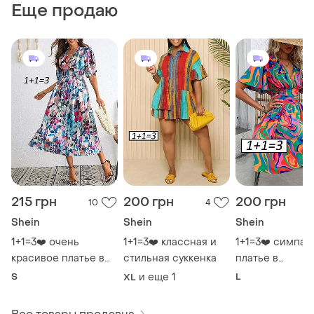
Еще продаю
215 грн
200 грн
200 грн
10
4
Shein
Shein
Shein
1+1=3❤️ очень
1+1=3❤️ классная и
1+1=3❤️ симпат
красивое платье в
стильная суккенка
платье в
интересный принт
интересный пр
S
и еще
1
L
XL