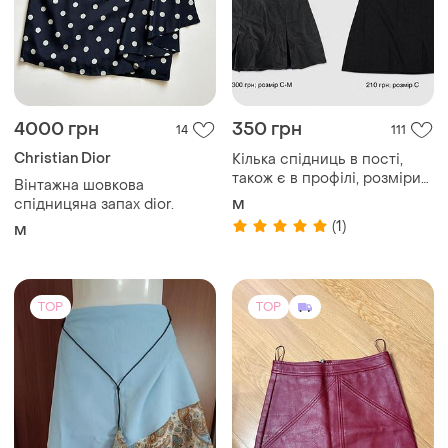
4000 грн
350 грн
14
111
Christian Dior
Кілька спідниць в пості,
також є в профілі, розміри
Вінтажна шовкова
с-м, нові
спідницяна запах dior.
M
(1)
M
TOP
TOP