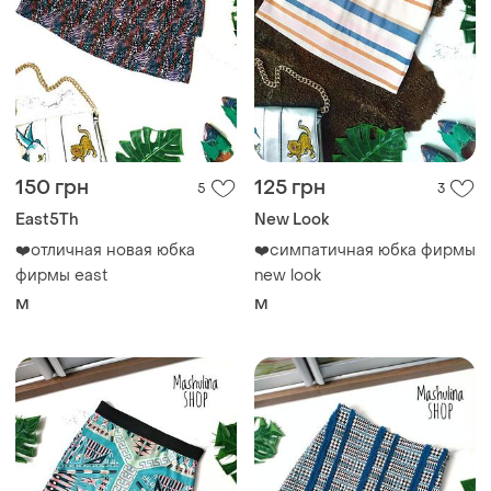
150 грн
125 грн
5
3
East5Th
New Look
❤️отличная новая юбка
❤️симпатичная юбка фирмы
фирмы east
new look
M
M