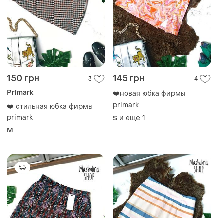
150 грн
145 грн
3
4
Primark
❤️новая юбка фирмы
primark
❤️ стильная юбка фирмы
primark
и еще
1
S
M