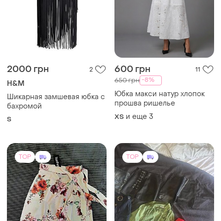
2000 грн
600 грн
2
11
-8%
650 грн
H&M
Юбка макси натур хлопок
Шикарная замшевая юбка с
прошва ришелье
бахромой
и еще
3
ХS
S
TOP
TOP