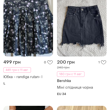
499 грн
200 грн
0
1
240 грн
449 грн с 11 авг.
180 грн с 11 авг.
Юбка - randiga rutan- l
Bershka
L
Міні спідниця чорна
EU 34