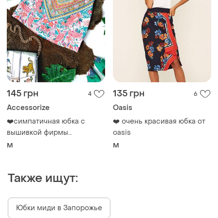
145 грн
135 грн
4
6
Accessorize
Oasis
❤️симпатичная юбка с
❤️ очень красивая юбка от
вышивкой фирмы
oasis
accessorize
M
M
Также ищут:
Юбки миди в Запорожье