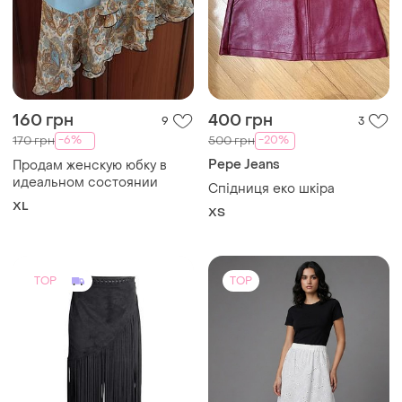
160 грн
400 грн
9
3
-6%
-20%
170 грн
500 грн
Pepe Jeans
Продам женскую юбку в
идеальном состоянии
Спідниця еко шкіра
XL
ХS
TOP
TOP