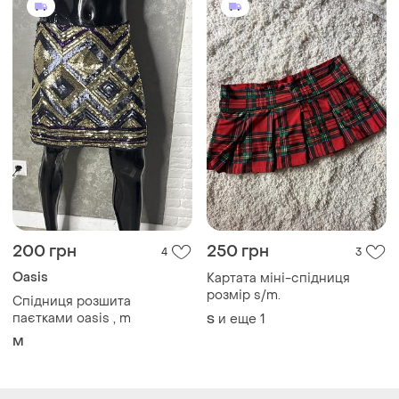
200 грн
250 грн
4
3
Oasis
Картата міні-спідниця
розмір s/m.
Спідниця розшита
паєтками oasis , m
и еще
1
S
M