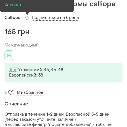
❤️красивая юбка фирмы calliope
Хорошо
Подписаться на бренд
Calliope
165 грн
Международный
M
🇺🇦 Украинский: 46, 46-48
Европейский: 38
В избранное
6
Описание
Отправка в течение 1-2 дней, Безопасной 3-5 дней
(перед заказом уточните наличие!)
Выставляйте фильтр "по дате добавления", чтобы не