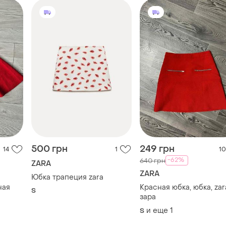
500 грн
249 грн
14
1
10
-62%
640 грн
ZARA
ZARA
Юбка трапеция zara
ная
Красная юбка, юбка, zar
S
зара
и еще
1
S