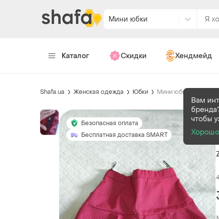
Мини юбки
Каталог
Скидки
Хендмейд
Shafa.ua
Женская одежда
Юбки
Мини юбки
Вам ин
бренда?
чтобы у
Безопасная оплата
Хорош
Бесплатная доставка SMART