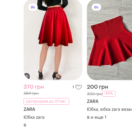
370 грн
200 грн
1
389 грн
-34%
300 грн
ZARA
распродажа до 07 авг.
ZARA
Юбка, юбка zara вяза
Юбка zara
и еще
1
S
S