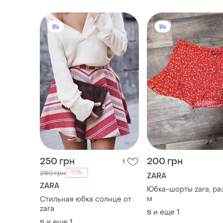
250 грн
200 грн
1
-11%
280 грн
ZARA
ZARA
Юбка-шорты zara, ра
м
Стильная юбка солнце от
zara
и еще
1
S
и еще
1
S