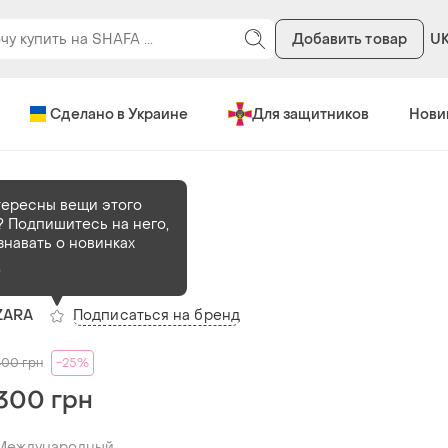
Добавить товар
U
Сделано в Украине
Для защитников
Нови
тересны вещи этого
 Подпишитесь на него,
В наличии
1 шт
знавать о новинках
Юбка zara
о
Подписаться на бренд
ZARA
400
грн
-25%
300 грн
Международный