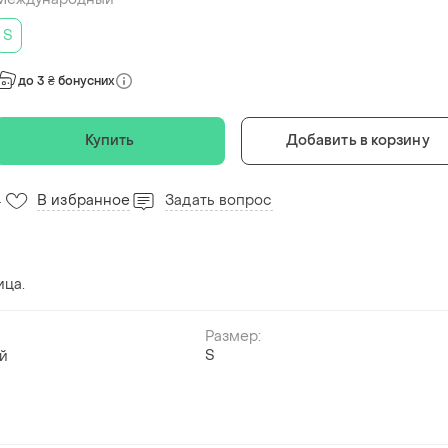
S
до 3 ₴ бонусних
Купить
Добавить в корзину
В избранное
Задать вопрос
4
ица.
Размер:
S
й