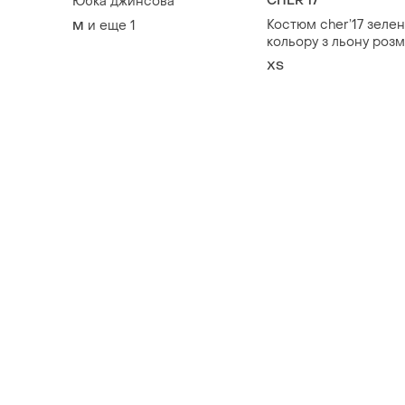
CHER'17
Юбка джинсова
Костюм cher’17 зеле
и еще
1
M
кольору з льону розм
(топ та спідниця міді
ХS