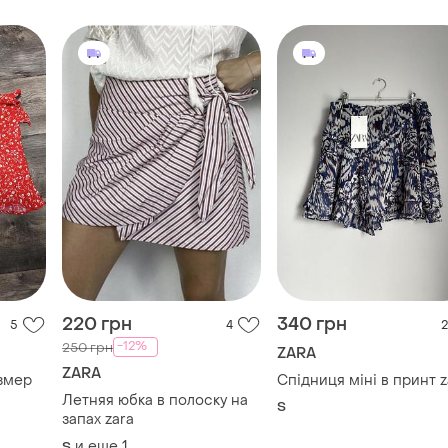
220 грн
340 грн
5
4
2
-12%
250 грн
ZARA
ZARA
змер
Спідниця міні в принт z
Летняя юбка в полоску на
S
запах zara
и еще
1
S