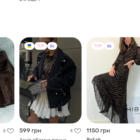
TOP
TOP
599 грн
1150 грн
5
5
16
Ba&sh