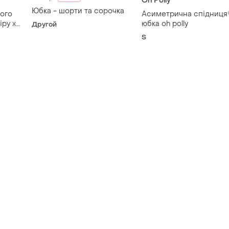
Oh Polly
Юбка - шорти та сорочка
ного
Асиметрична спідниця
іру xs
юбка oh polly
Другой
)
S