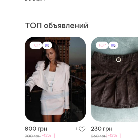
ТОП объявлений
TOP
TOP
800 грн
230 грн
1
-12%
-12%
900 грн
260 грн