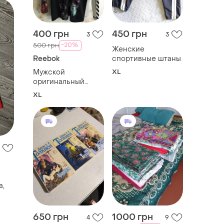
400 грн
450 грн
3
3
-20%
500 грн
Женские
Reebok
спортивные штаны
Мужской
XL
оригинальный
лонслив
XL
a,
650 грн
1000 грн
4
9