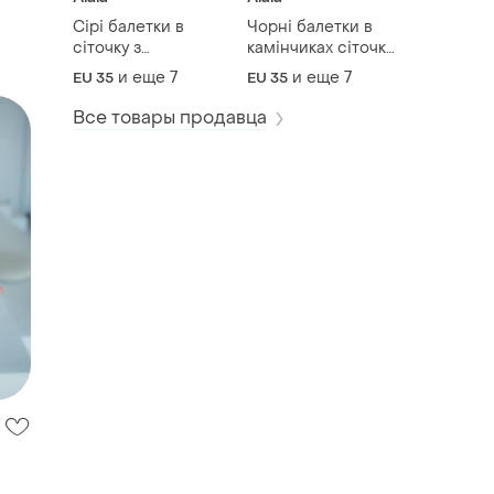
Сірі балетки в
Чорні балетки в
сіточку з
камінчиках сіточки
камінчиками mary
жіночі люкс
и еще
7
и еще
7
EU 35
EU 35
jane
Все товары продавца