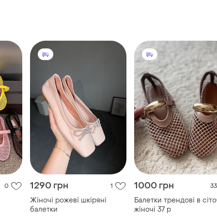
1290 грн
1000 грн
0
1
33
Жіночі рожеві шкіряні
Балетки трендові в сіто
балетки
жіночі 37 р