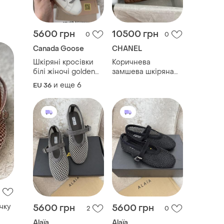
5600 грн
10500 грн
0
0
Canada Goose
CHANEL
Шкіряні кросівки
Коричнева
білі жіночі golden
замшева шкіряна
gg all stars
сумка hobo
и еще
6
EU 36
чку
5600 грн
5600 грн
2
0
Alaïa
Alaïa