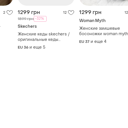
1299 грн
1299 грн
2
12
12
-32%
1899 грн
Woman Myth
Skechers
+
Женские замшевые
босоножки woman myth
Женские кеды skechers /
черные и коричневые 3
оригинальные кеды
и еще
4
EU 37
41
черного цвета
и еще
5
EU 36