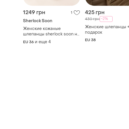
1249 грн
425 грн
1
-2%
430 грн
Sherlock Soon
Женские шлепанцы 
Женские кожаные
подарок
шлепанцы sherlock soon на
платформе 36–40
EU 38
и еще
4
EU 36