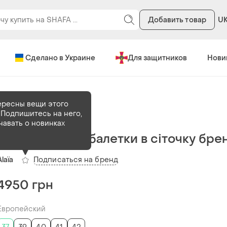
Добавить товар
U
Сделано в Украине
Для защитников
Нови
ересны вещи этого
 Подпишитесь на него,
В наличии
1 шт
навать о новинках
Шкіряні лакові балетки в сіточку бре
Подписаться на бренд
Alaïa
4950 грн
Европейский