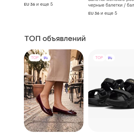
балетки пудра класичні
и еще
5
EU 36
черные балетки / ба
балетки з бантиком базові
корица / желтые бале
балетки шкіра рожеві
и еще
5
EU 36
голубые балетки /
балетки пудра
коричневые балетки 
анатомическим нос
ТОП объявлений
TOP
TOP