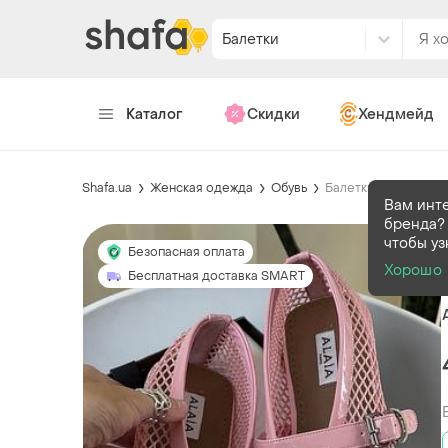
Балетки
Каталог
Скидки
Хендмейд
Shafa.ua
Женская одежда
Обувь
Балетки
Вам инт
бренда?
чтобы уз
Безопасная оплата
Хорошо
Бесплатная доставка SMART