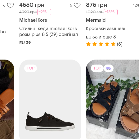
4550 грн
875 грн
6
5
124
-9%
-15%
4999 грн
1020 грн
Michael Kors
Mermaid
Стильні кеди michael kors
Кросівки замшеві
dan
розмір us 8.5 (39) оригінал
и еще
3
EU 36
EU 39
(5)
TOP
TOP