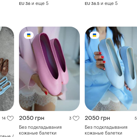
и еще
5
и еще
5
EU 36
EU 36.5
2050 грн
2050 грн
14
3
5
Без подкладывания
Без подкладывания
кожаные балетки
кожаные балетки
овые /