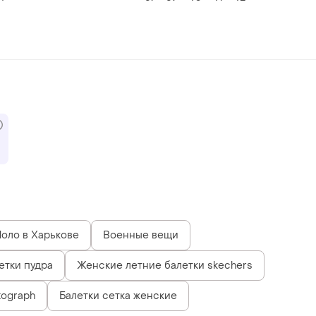
оло в Харькове
Военные вещи
етки пудра
Женские летние балетки skechers
tograph
Балетки сетка женские