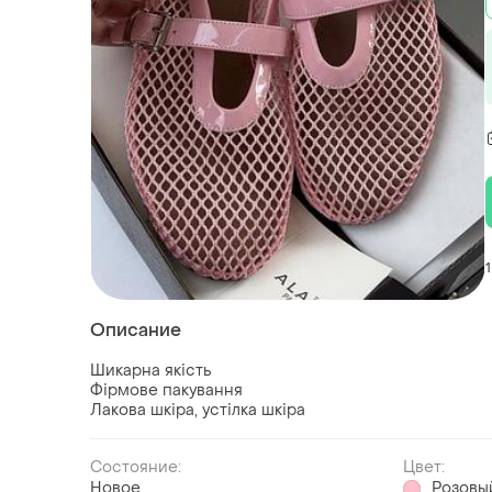
1
Описание
Шикарна якість
Фірмове пакування
Лакова шкіра, устілка шкіра
Состояние:
Цвет:
Новое
Розовы