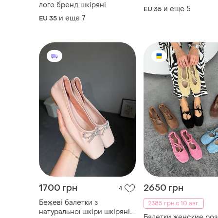
лого бренд шкіряні
и еще
5
EU 35
и еще
7
EU 35
1700 грн
2650 грн
4
Бежеві балетки з
2385 грн с 10 авг.
натуральної шкіри шкіряні
Балетки женские роз