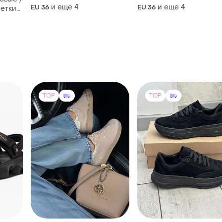
и еще
4
и еще
4
EU 36
EU 36
летки
тки /
с
иком
TOP
TOP