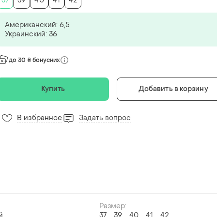
37
39
40
41
42
Американский: 6,5
Украинский: 36
до 30 ₴ бонусних
Купить
Добавить в корзину
В избранное
Задать вопрос
Размер:
й
37
39
40
41
42