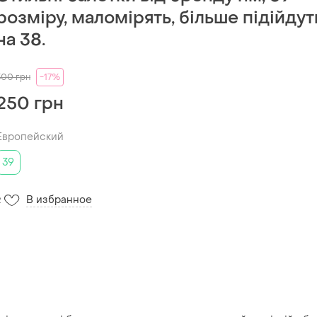
розміру, маломірять, більше підійдут
на 38.
300
грн
-17%
250 грн
Европейский
39
В избранное
2