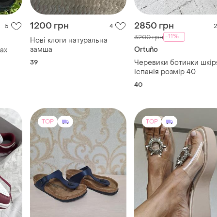
39
Черевики ботинки шкір
іспанія розмір 40
40
TOP
TOP
850 грн
900 грн
29
3
34
Birkenstock
Loretta