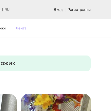
K
Вход
|
Регистрация
нки
Лента
хожих