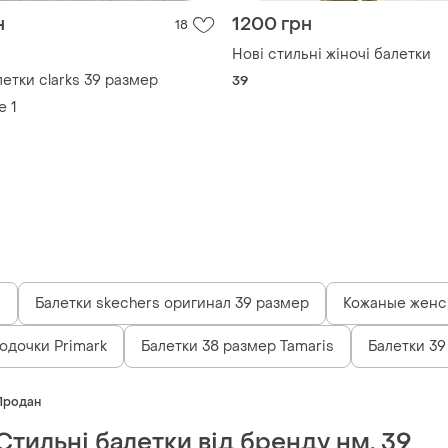
н
1200 грн
18
Нові стильні жіночі балетки
етки clarks 39 размер
39
е
1
и
Балетки skechers оригинал 39 размер
Кожаные женск
одочки Primark
Балетки 38 размер Tamaris
Балетки 3
Продан
Стильні балетки від бренду нм, 39