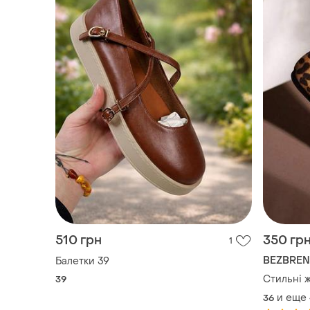
510 грн
350 гр
1
BEZBRE
Балетки 39
Стильні ж
39
и еще
36