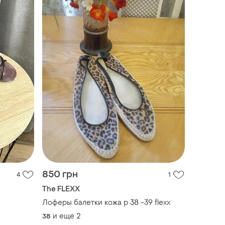
850 грн
4
1
The FLEXX
Лоферы балетки кожа р 38 -39 flexx
и еще
2
38