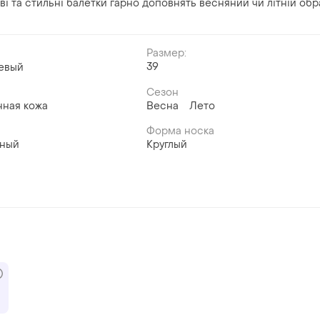
ві та стильні балетки гарно доповнять весняний чи літній обр
Размер:
39
евый
Сезон
нная кожа
Весна
Лето
Форма носка
вный
Круглый