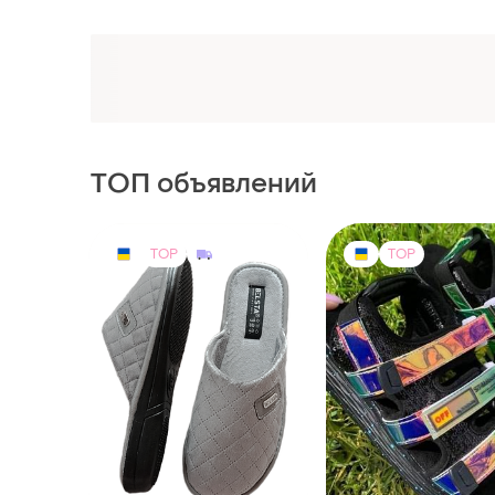
ТОП объявлений
TOP
TOP
375 грн
189 грн
3
-6%
199 грн
Белста
Босоножки на липучк
Тапочки тапочки женские