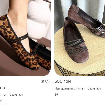
н
550 грн
21
NDU
Натуральні стильні балетки
іночі балетки
39
4