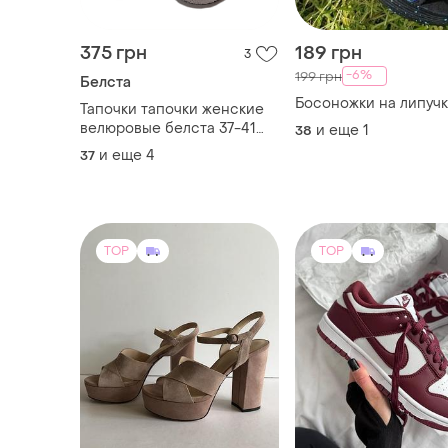
велюровые белста 37-41
и еще
1
38
размеры
и еще
4
37
TOP
TOP
850 грн
2800 грн
3
Nike
Босоножки bosca, ( польша