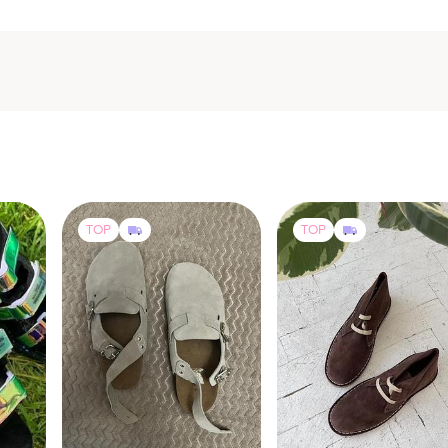
TOP
TOP
1200 грн
2850 грн
5
4
2
-11%
3200 грн
Нові клоги натуральна
замша
Ortuño
ах