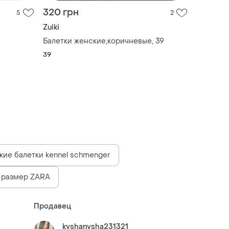
320 грн
5
2
Zuiki
Балетки женские,коричневые, 39
39
ие балетки kennel schmenger
9 размер ZARA
Продавец
kyshanysha231321