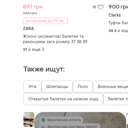
897 грн
900 гр
18
944 грн
Clarks
распродажа до 09 авг.
Туфли бал
ZARA
и ещ
38.5
Жіночі оксамитові балетки та
ремінцями zara розмір 37 38 39
и еще
3
37
Также ищут:
Угги
Шлепанцы
Поло
Военные вещ
Открытые балетки на низком ходу
Балетки л
Безопасная оплата
Бесплатная доставка SMART