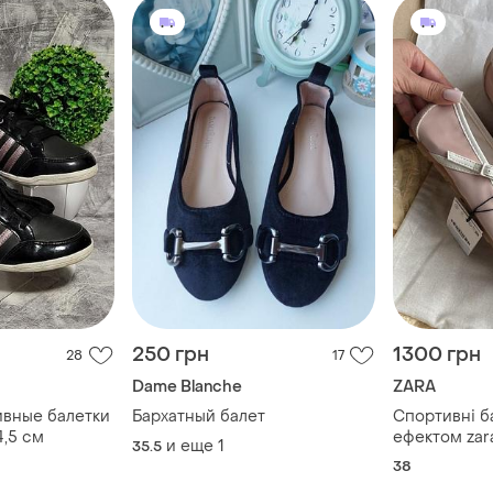
250 грн
1300 грн
28
17
Dame Blanche
ZARA
вные балетки
Бархатный балет
Спортивні б
4,5 см
ефектом zar
и еще
1
35.5
38