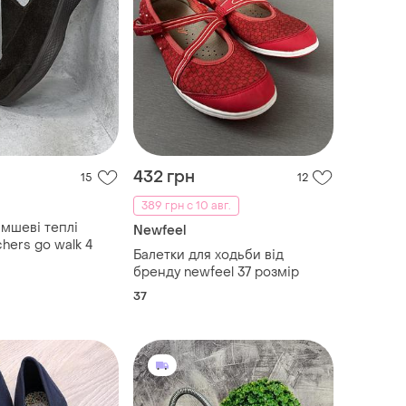
432 грн
15
12
389 грн с 10 авг.
амшеві теплі
Newfeel
hers go walk 4
Балетки для ходьби від
бренду newfeel 37 розмір
37