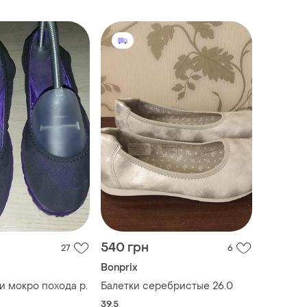
моя цена: 400 грн.
540 грн
27
6
Bonprix
и мокро похода р.
Балетки серебристые 26.0
39.5