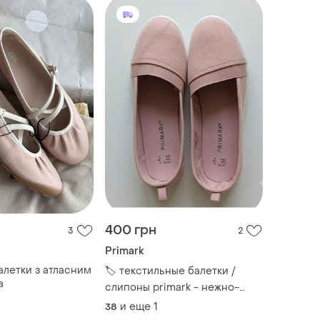
400 грн
3
2
Primark
алетки з атласним
​🏷️ текстильные балетки /
a
слипоны primark - нежно-
розовые (пудра) цена в
и еще
1
38
магазинах: ~650–800 грн 🔥