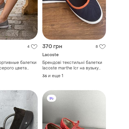
370 грн
4
8
Lacoste
ортивные балетки
Брендові текстильні балетки
 серого цвета
lacoste marthe lcr на вузьку
ногу, балетки marthe slip on
и еще
1
36