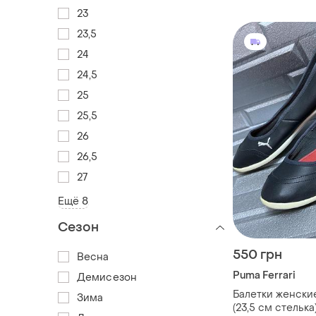
23
23,5
24
24,5
25
25,5
26
26,5
27
Ещё 8
Сезон
550 грн
Весна
Puma Ferrari
Демисезон
Балетки женски
Зима
(23,5 см стельк