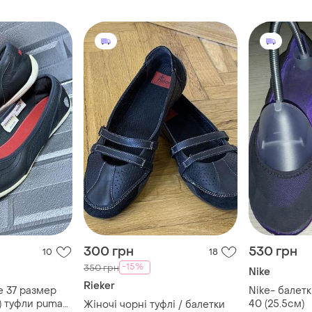
300 грн
530 грн
10
18
-15%
350 грн
Nike
Rieker
е 37 размер
Nike- балетк
а) туфли puma
40 (25.5см)
Жіночі чорні туфлі / балетки