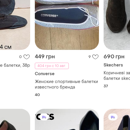
449 грн
690 грн
0
9
Skechers
е балетки, 38р
404 грн с 10 авг.
Коричневі з
Converse
балетки skec
Женские спортивные балетки
37
известного бренда
40