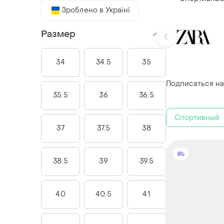
Зроблено в Україні
Размер
34
34.5
35
Подписаться на
35.5
36
36.5
Спортивный
37
37.5
38
38.5
39
39.5
40
40.5
41