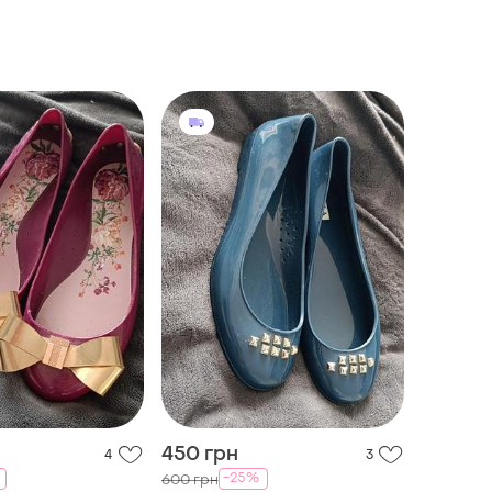
450 грн
4
3
-25%
600 грн