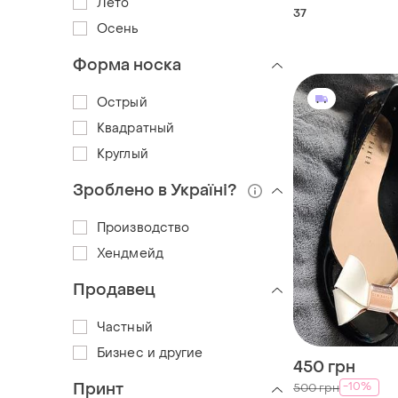
Лето
ferrari синие на
37
маломерят
Осень
Форма носка
Острый
Квадратный
Круглый
Зроблено в Україні?
Производство
Хендмейд
Продавец
Частный
Бизнес и другие
450 грн
Принт
-10%
500 грн