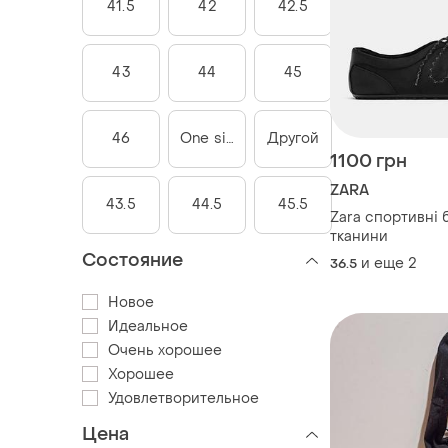
41.5
42
42.5
43
44
45
46
One size
Другой
1100 грн
ZARA
43.5
44.5
45.5
Zara спортивні 
тканини
Состояние
и еще
2
36.5
Новое
Идеальное
Очень хорошее
Хорошее
Удовлетворительное
Цена