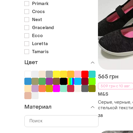
Primark
Crocs
Next
Graceland
Ecco
Loretta
Tamaris
Цвет
565 грн
509 грн с 10 авг.
M&S
Серые, черные,
Материал
стелькой текст
женские мокаси
38
спортивные бал
джайн, с резинк