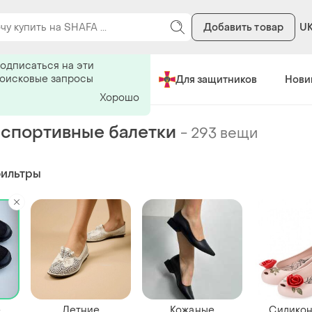
Добавить товар
U
ь на поиск
одписаться на эти
поисковые запросы
Сделано в Украине
Для защитников
Нови
Хорошо
спортивные балетки
-
293 вещи
фильтры
е
Летние
Кожаные
Силико