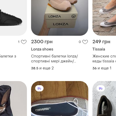
2300 грн
249 грн
1
0
Lonza shoes
Tissaia
балетки з
Спортивні балетки lonza/
Женские сп
спортивні мері джейн/
кеды tissaia
сліпони
размер 36
и еще
2
и еще
1
38.5
36