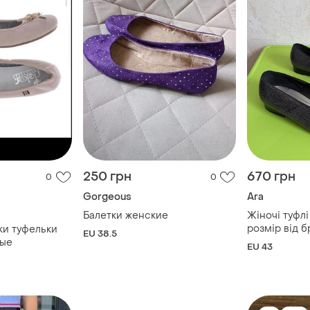
250 грн
670 грн
0
0
Gorgeous
Ara
Балетки женские
Жіночі туфлі
розмір від б
ки туфельки
EU 38.5
вые
EU 43