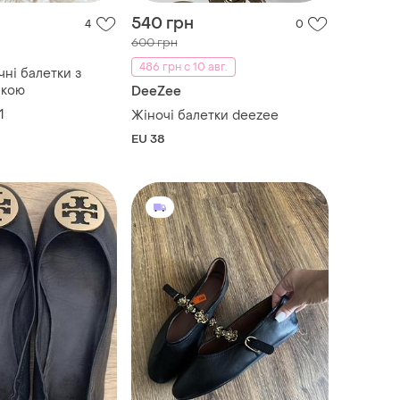
540 грн
4
0
600 грн
486 грн с 10 авг.
чні балетки з
лкою
DeeZee
1
Жіночі балетки deezee
EU 38