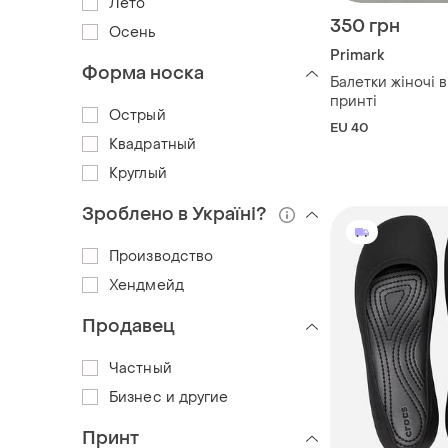
Лето
350 грн
Осень
Primark
Форма носка
Балетки жіночі в
принті
Острый
EU 40
Квадратный
Круглый
Зроблено в Україні?
Производство
Хендмейд
Продавец
Частный
Бизнес и другие
Принт