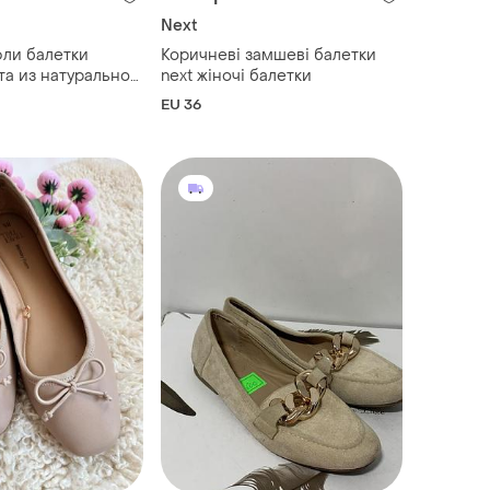
Next
ли балетки
Коричневі замшеві балетки
та из натуральной
next жіночі балетки
EU 36