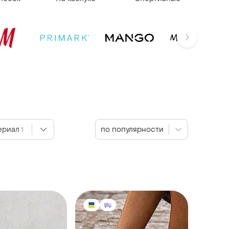
ериал
по популярности
1