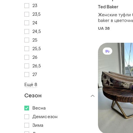
23
Ted Baker
23,5
Женские туфли 
baker в цветочн
24
бантом материа
UA 38
24,5
размер 38
25
25,5
26
26,5
27
Ещё 8
Сезон
Весна
Демисезон
Зима