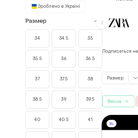
Зроблено в Україні
Размер
34
34.5
35
Подписаться на
35.5
36
36.5
Размер
37
37.5
38
38.5
39
39.5
Весна
40
40.5
41