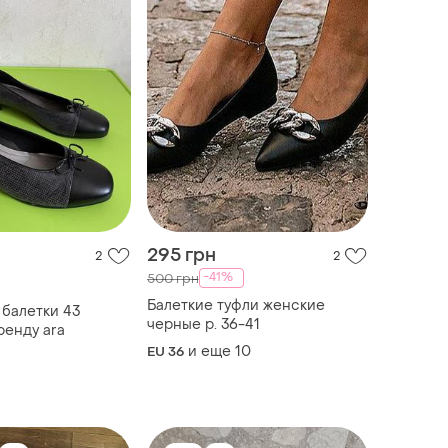
295 грн
2
2
-41%
500 грн
Балеткие туфли женские
 балетки 43
черные р. 36-41
ренду ara
и еще
10
EU 36