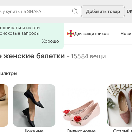
Добавить товар
U
ь на поиск
одписаться на эти
поисковые запросы
Сделано в Украине
Для защитников
Нови
Хорошо
 женские балетки
-
15584 вещи
фильтры
Кожаные
Силиконовые
Острый 