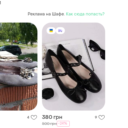
1
Реклама на Шафе.
Как сюда попасть?
380 грн
4
9
-24%
500 грн