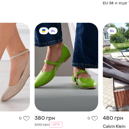
и еще
EU 38
380 грн
480 грн
0
0
-24%
500 грн
Calvin Klein