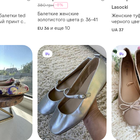
-8%
380 грн
Lasocki
Балеткие женские
балетки ted
Женские туф
золотистого цвета р. 36-41
ый принт с
черного цве
л текстиль
кожи lasocki
и еще
10
EU 36
UA 37