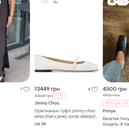
TOP
TOP
13449 грн
4500 грн
1
4
4900 грн
-13%
15449 грн
Jimmy Choo
4275 грн с 10 
Оригінальні туфлі jimmy choo
Hvoya
elisa (mary jane), колір айворі/
Балетки hvoy
молочний.
UA 39
модель di ba