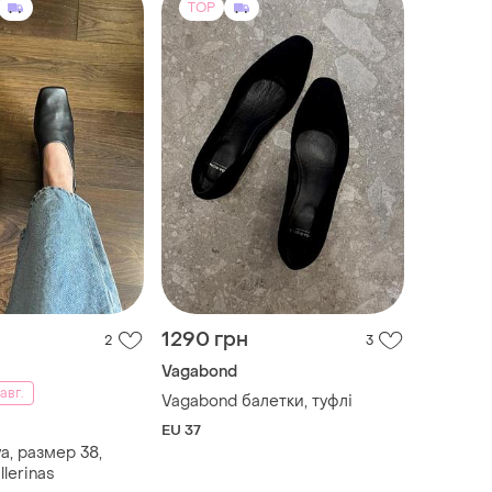
TOP
1290 грн
2
3
Vagabond
авг.
Vagabond балетки, туфлі
EU 37
a, размер 38,
llerinas