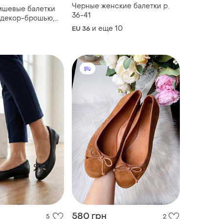
Черные женские балетки р.
мшевые балетки
36-41
 с декор-брошью,
уфли без каблука
и еще
10
EU 36
580 грн
5
2