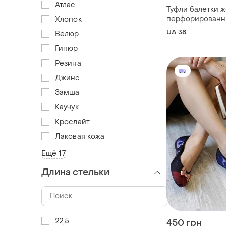
Атлас
Туфли балетки 
перфорированн
Хлопок
золотистые с 
UA 38
Велюр
размер только 
Гипюр
Резина
Джинс
Замша
Каучук
Крослайт
Лаковая кожа
Ещё 17
Длина стельки
22,5
450 грн