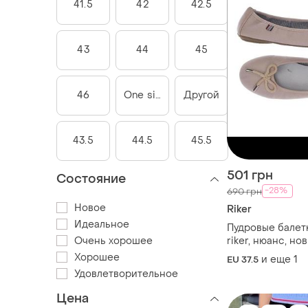
41.5
42
42.5
43
44
45
46
One size
Другой
43.5
44.5
45.5
501 грн
Состояние
-28%
690 грн
Новое
Riker
Идеальное
Пудровые балет
Очень хорошее
riker, нюанс, но
Хорошее
и еще
1
EU 37.5
Удовлетворительное
Цена