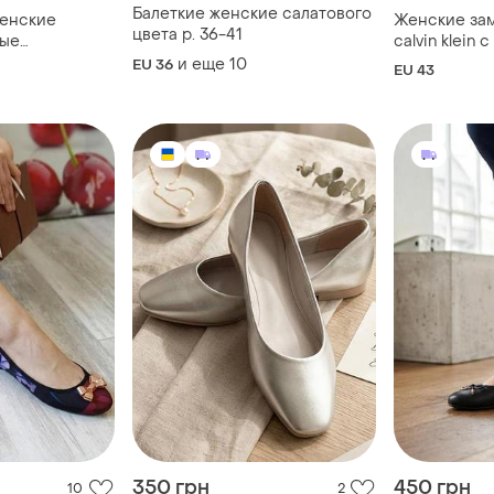
Балеткие женские салатового
женские
Женские за
цвета р. 36-41
ые
calvin klein
ремешком
эффектные т
и еще
10
EU 36
EU 43
38
350 грн
450 грн
10
2