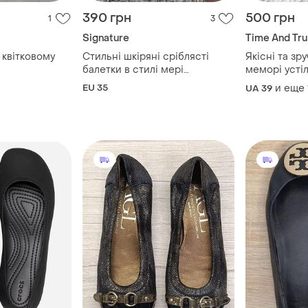
390 грн
500 грн
1
3
Signature
Time And Tru
 квітковому
Стильні шкіряні сріблясті
Якісні та зру
балетки в стилі мері
меморі усті
джейн,signature,р.35
EU 35
и еще
UA 39