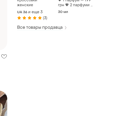
Кроссовки
💖 1 парфум — 199
женские
грн 💖 2 парфуми —
по 175 грн 💖 3
и еще
3
30 мл
UA 36
парфуми — всього
(3)
по 150 грн!
Все товары продавца