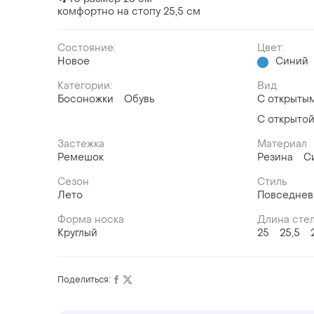
комфортно на стопу 25,5 см
Состояние:
Цвет:
Новое
Синий
Категории:
Вид
Босоножки
Обувь
С открыты
С открытой
Застежка
Материал
Ремешок
Резина
С
Сезон
Стиль
Лето
Повседне
Форма носка
Длина сте
Круглый
25
25,5
Поделиться: