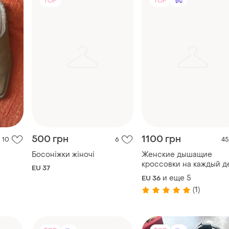
TOP
TOP
500 грн
1100 грн
10
6
45
Босоніжки жіночі
Женские дышащие
кроссовки на каждый д
EU 37
и под любой образ.
и еще
5
EU 36
(1)