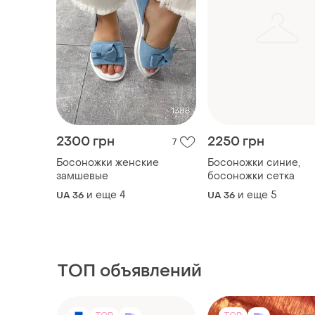
2300 грн
2250 грн
7
Босоножки женские
Босоножки синие,
замшевые
босоножки сетка
и еще
4
и еще
5
UA 36
UA 36
ТОП объявлений