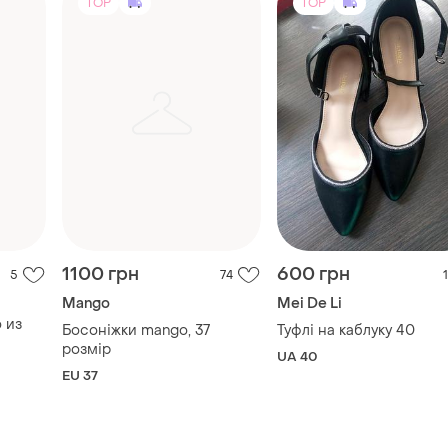
TOP
TOP
1100 грн
600 грн
5
74
1
Mango
Mei De Li
 из
Босоніжки mango, 37
Туфлі на каблуку 40
розмір
UA 40
EU 37