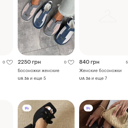
2250 грн
840 грн
0
0
5
Босоножки женские
Женские босоножки
и еще
5
и еще
7
UA 36
UA 36