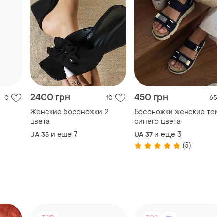
2400 грн
450 грн
0
10
65
Женские босоножки 2
Босоножки женские те
цвета
синего цвета
и еще
7
и еще
3
UA 35
UA 37
(5)