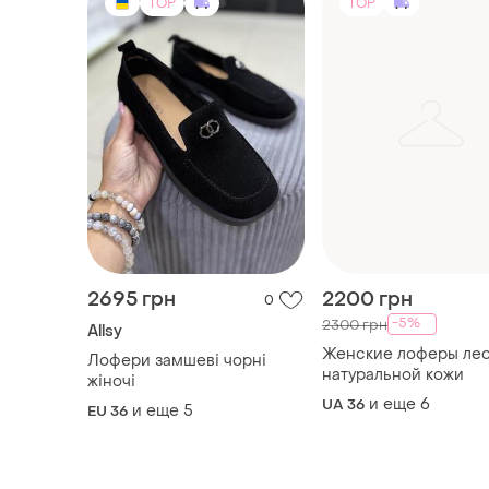
TOP
TOP
2695 грн
2200 грн
0
-5%
2300 грн
Allsy
Женские лоферы лео
Лофери замшеві чорні
натуральной кожи
жіночі
и еще
6
UA 36
и еще
5
EU 36