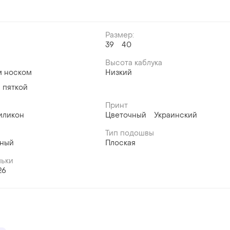
Размер:
39
40
Высота каблука
м носком
Низкий
 пяткой
Принт
иликон
Цветочный
Украинский
Тип подошвы
вный
Плоская
льки
26