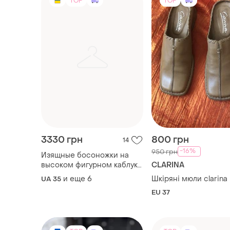
TOP
TOP
3330 грн
800 грн
14
-16%
950 грн
Изящные босоножки на
высоком фигурном каблуке
CLARINA
с большим бантом
и еще
6
Шкіряні мюли clarina
UA 35
EU 37