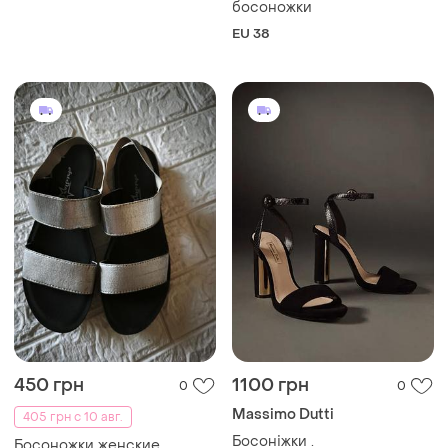
босоножки
EU 38
450 грн
1100 грн
0
0
Massimo Dutti
405 грн с 10 авг.
Босоніжки .
Босоножки женские,