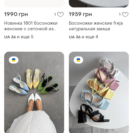
1990 грн
1959 грн
1
1
Новинка 1801 босоножки
Босоножки женские freja
женские с сеточкой из
натуральная замша
натуральной кожи и замши
и еще
5
и еще
4
UA 36
UA 36