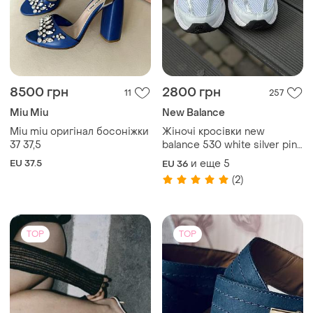
8500 грн
2800 грн
11
257
Miu Miu
New Balance
Miu miu оригінал босоніжки
Жіночі кросівки new
37 37,5
balance 530 white silver pink
сітка нью беланс 530
EU 37.5
и еще
5
EU 36
женские с розовым
(2)
сеточка
TOP
TOP