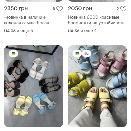
2350 грн
2050 грн
8
2
▫️новинка в наличии▫️
Новинка 6000 красивые
зеленая замша белая
босоножки на устойчивом
желтая голубая кожа
каблуке из натуральной
и еще
5
и еще
4
UA 36
UA 36
изящные босоножки
кожи 😍
женские натуральная кожа |
замша (италия) удобный
каблук - 4 см