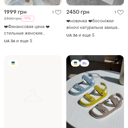
1999 грн
2450 грн
1
1
-14%
2300 грн
❤️новинка ❤️босоніжки
❤️Финансовая цена ❤️
жіночі натуральна замша
шкіра масло блакитний
стильные женские
и еще
5
UA 36
малина беж шоколад
босоножки натуральная
и еще
5
UA 36
замша производитель:
украина