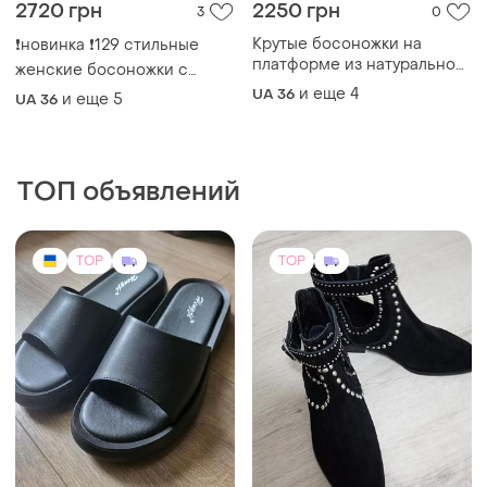
2720 грн
2250 грн
3
0
Крутые босоножки на
❗️новинка ❗️129 стильные
платформе из натуральной
женские босоножки с
кожи/замши
закрытой пяткой
и еще
4
UA 36
и еще
5
UA 36
натуральная премиум-кожа
ТОП объявлений
TOP
TOP