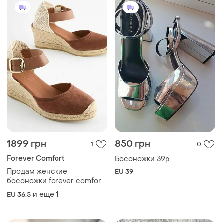
1899 грн
850 грн
1
0
Forever Comfort
Босоножки 39р
Продам женские
EU 39
босоножки forever comfort
spain р.37
и еще
1
EU 36.5