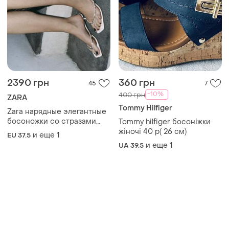
2390 грн
360 грн
45
7
-10%
400 грн
ZARA
Tommy Hilfiger
Zara нарядные элегантные
босоножки со стразами
Tommy hilfiger босоніжки
шикарные босоножки на
жіночі 40 р( 26 см)
и еще
1
EU 37.5
каблуке святковi босонiжки
и еще
1
UA 39.5
з камiнцями шлепанцы
шлепки босоножки zara
р.37.5-38