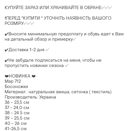
КУПУЙТЕ ЗАРАЗ ИЛИ ХРАНИВАЙТЕ В ОБРАНЕ✅✅✅
❗ПЕРЕД "КУПИТИ " УТОЧНІТЬ НАЯВНІСТЬ ВАШОГО
РОЗМІРУ✅✅✅
✔️Вносите минимальную предоплату и обувь едет к Вам
на детальный обзор и примерку✅
✔️Доставка 1-2 дня ✅
✔️Не забудьте подписаться на меня, чтобы не
пропустить новинки сезона ✅
❤️НОВИНКА ❤️
Мар 712
Босоножки
Материал : натуральная замша, сеточка ( текстиль)
Производитель: Украина
36 - 23,5 см
37 - 24,0 см
38 - 24.5 см
39 - 25,5 см
40 - 26 см
41-26,5 см