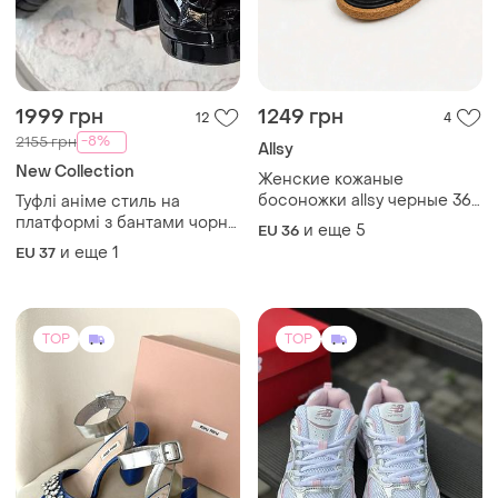
1999 грн
1249 грн
12
4
-8%
2155 грн
Allsy
New Collection
Женские кожаные
босоножки allsy черные 36–
Туфлі аніме стиль на
41 на низкой подошве
платформі з бантами чорні
и еще
5
EU 36
лаковані
и еще
1
EU 37
TOP
TOP