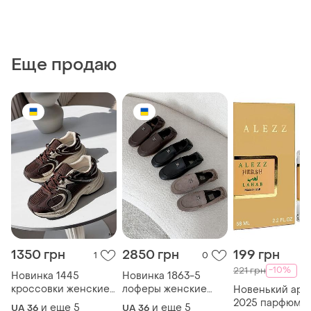
Еще продаю
1350 грн
2850 грн
199 грн
1
0
-10%
221 грн
Новинка 1445
Новинка 1863-5
кроссовки женские
лоферы женские
Новенький аро
poly шоколад + беж,
mary натуральная
2025 парфюм
и еще
5
и еще
5
UA 36
UA 36