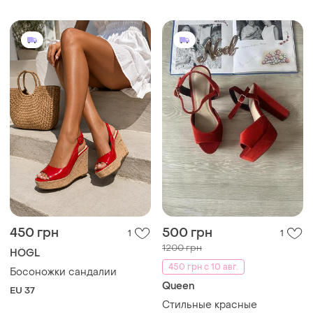
450 грн
500 грн
1
1
1200 грн
HÖGL
450 грн с 10 авг.
Босоножки сандалии
Queen
EU 37
Стильные красные