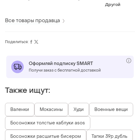
натуральная кожа
замша и кожа
унисекс духи т
Другой
подошва: 1 см
лахаб
Все товары продавца
Поделиться:
Оформляй подписку SMART
Получи заказ с бесплатной доставкой
Также ищут:
Валенки
Мокасины
Худи
Военные вещи
Босоножки толстые каблуки asos
Босоножки расшитые бисером
Тапки 39р дубль