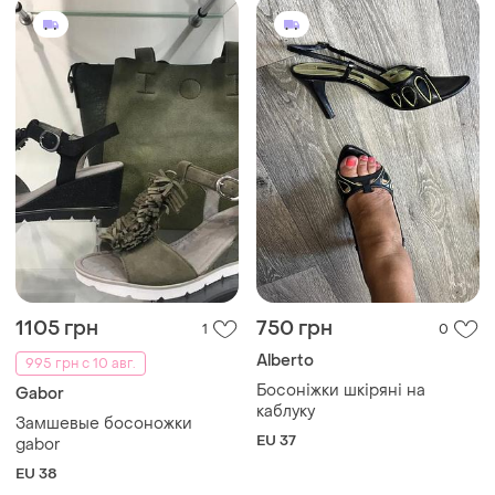
1105 грн
750 грн
1
0
Alberto
995 грн с 10 авг.
Босоніжки шкіряні на
Gabor
каблуку
Замшевые босоножки
EU 37
gabor
EU 38