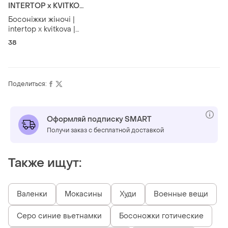
INTERTOP x KVITKOVA
Босоніжки жіночі |
intertop x kvitkova |
нові | чорний | 38
38
розмір
Поделиться:
Оформляй подписку SMART
Получи заказ с бесплатной доставкой
Также ищут:
Валенки
Мокасины
Худи
Военные вещи
Серо синие вьетнамки
Босоножки готические