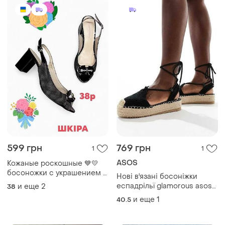
599 грн
769 грн
1
1
ASOS
Кожаные роскошные 💙💛
босоножки с украшением и
Нові в'язані босоніжки
на каблуке
еспадрільї glamorous asos
и еще
2
38
на платформі
и еще
1
40.5