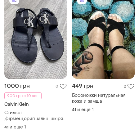
1000 грн
449 грн
0
2
Босоножки натуральная
900 грн с 10 авг.
кожа и замша
Calvin Klein
и еще
1
41
Стильні
,фірмені,оригінальні,шкіряні
чорні босоніжки
и еще
1
41