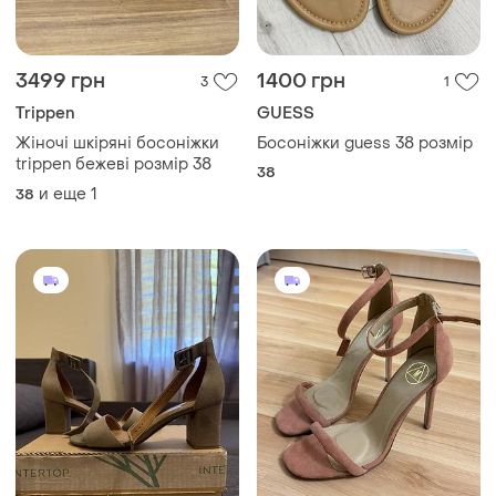
3499 грн
1400 грн
3
1
Trippen
GUESS
Жіночі шкіряні босоніжки
Босоніжки guess 38 розмір
trippen бежеві розмір 38
38
и еще
1
38