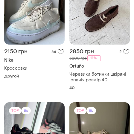
2150 грн
2850 грн
66
2
-11%
3200 грн
Nike
Ortuño
Кроссовки
Черевики ботинки шкіряні
Другой
іспанія розмір 40
40
TOP
TOP