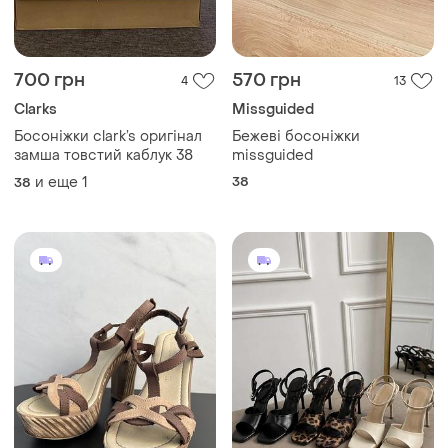
700 грн
570 грн
4
13
Clarks
Missguided
Босоніжки clark’s оригінал
Бежеві босоніжки
замша товстий каблук 38
missguided
и еще
1
38
38