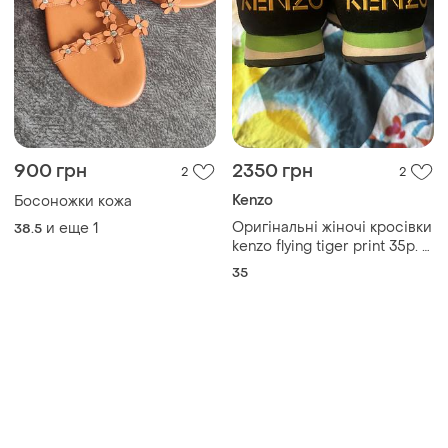
900 грн
2350 грн
2
2
Kenzo
Босоножки кожа
Оригінальні жіночі кросівки
и еще
1
38.5
kenzo flying tiger print 35р. в
ідеальному стані
35