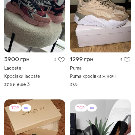
3900 грн
1299 грн
5
4
Lacoste
Puma
Кросівки lacoste
Puma кросівки жіночі
и еще
3
37.5
37.5
TOP
TOP