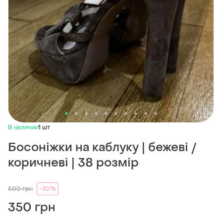
В наличии
1 шт
Босоніжки на каблуку | бежеві /
коричневі | 38 розмір
500
грн
-30%
350 грн