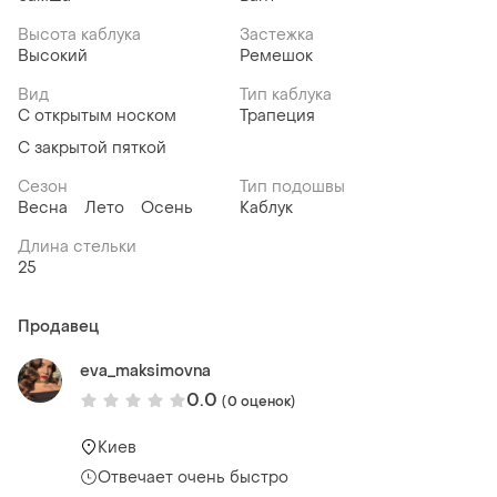
Высота каблука
Застежка
Высокий
Ремешок
Вид
Тип каблука
С открытым носком
Трапеция
С закрытой пяткой
Сезон
Тип подошвы
Весна
Лето
Осень
Каблук
Длина стельки
25
Продавец
eva_maksimovna
0.0
(0 оценок)
Киев
Отвечает очень быстро