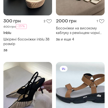
300 грн
2000 грн
2
1
-25%
400 грн
Босоніжки на високому
Inblu
каблуку з ремінцем чорні
бежеві лео коричневі еко
Шкіряні босоніжки inblu 38
и еще
4
36
шкіряні весна літо осінь
розмір
жіночі
38