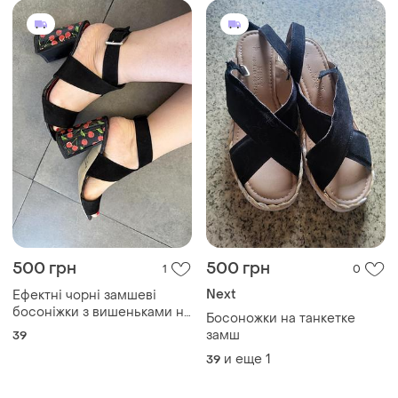
500 грн
500 грн
1
0
Next
Ефектні чорні замшеві
босоніжки з вишеньками на
Босоножки на танкетке
підборах, розмір 39
замш
39
и еще
1
39