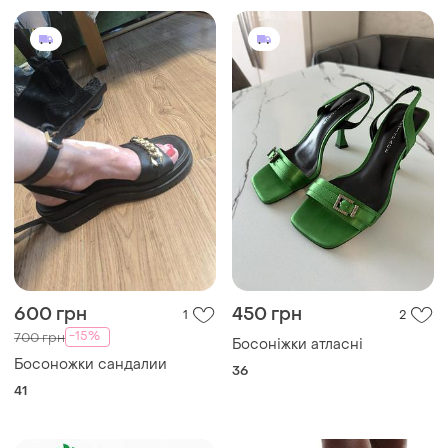
600 грн
450 грн
1
2
-15%
700 грн
Босоніжки атласні
Босоножки сандалии
36
41