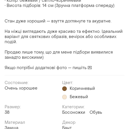
• Колір: бежевий / світло-коричневий
• Висота підборів: 14 см (Зручна платформа спереду)
Стан дуже хороший — взуття доглянуте та акуратне.
На ніжці виглядають дуже красиво та ефектно. Ідеальний
варіант для святкових образів, вечірок або особливих
подій.
Продаю лише тому, що для мене підбори виявилися
занадто високими)
Якщо потрібні додаткові фото — пишіть 💌
Состояние:
Цвет:
Очень хорошее
Коричневый
Бежевый
Размер:
Категории:
38
Босоножки
Обувь
Материал
Декор
Замша
Бант