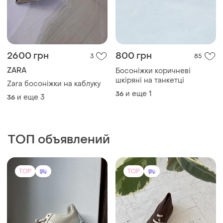
2600 грн
800 грн
3
85
ZARA
Босоніжки коричневі
шкіряні на танкетці
Zara босоніжки на каблуку
и еще
1
36
и еще
3
36
ТОП объявлений
TOP
TOP