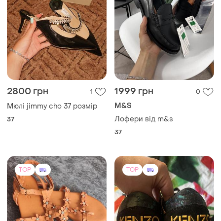
2800 грн
1999 грн
1
0
M&S
Мюлі jimmy cho 37 розмір
Лофери від m&s
37
37
TOP
TOP