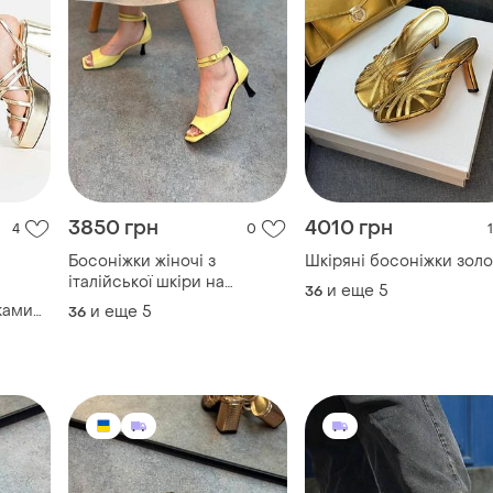
3850 грн
4010 грн
4
0
1
Босоніжки жіночі з
Шкіряні босоніжки зол
італійської шкіри на
и еще
5
36
шпильці жовті
ками
и еще
5
36