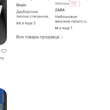
-6%
1590 грн
Shein
ZARA
Двубортное
теплое стеганное
Нейлоновое
длинное женское
женское пальто на
и еще
2
ХS
пальто с мехом
синтепоне, тренч
и еще
1
M
(трансформер)
Все товары продавца
ото