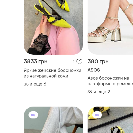
3833 грн
380 грн
1
ASOS
Яркие женские босоножки
из натуральной кожи
Asos босоножки на
платформе с ремеш
и еще
6
35
asos design hanon
и еще
2
39
золотистого цвета