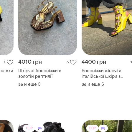
4010 грн
4400 грн
1
3
1
оніжки
Шкіряні босоніжки в
Босоніжки жіночі з
золотій рептилії
італійської шкіри з
ремінцями жовті на
и еще
5
и еще
5
36
36
каблуках
TOP
TOP