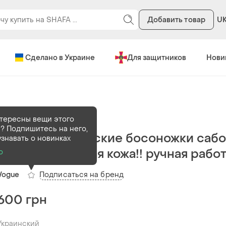
Добавить товар
U
Сделано в Украине
Для защитников
Нови
В наличии
1 шт
тересны вещи этого
? Подпишитесь на него,
Винтажные женские босоножки сабо
узнавать о новинках
25, 5 натуральная кожа!! ручная рабо
о
Подписаться на бренд
Vogue
600 грн
Украинский