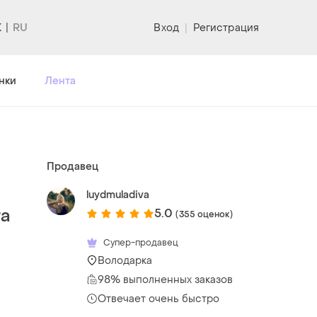
K
Вход
|
Регистрация
нки
Лента
Продавец
luydmuladiva
та
5.0
(355 оценок)
Супер-продавец
Володарка
98% выполненных заказов
Отвечает очень быстро