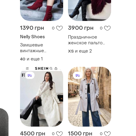
1390 грн
3900 грн
0
0
Nelly Shoes
Праздничное
женское пальто
Замшевые
кардиган с мехом
винтажные
и еще
2
ХS
ламы
женские туфли
и еще
1
40
носка 25,5-26,0,
швейцария
4500 грн
1500 грн
0
0