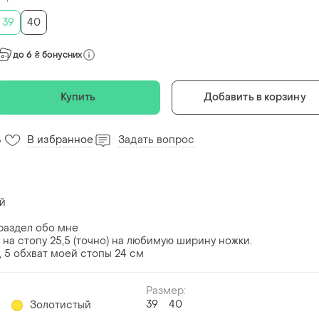
39
40
до 6 ₴ бонусних
Купить
Добавить в корзину
В избранное
Задать вопрос
5
ой
раздел обо мне
 на стопу 25,5 (точно) на любимую ширину ножки.
 5 обхват моей стопы 24 см
Размер:
39
40
й
Золотистый