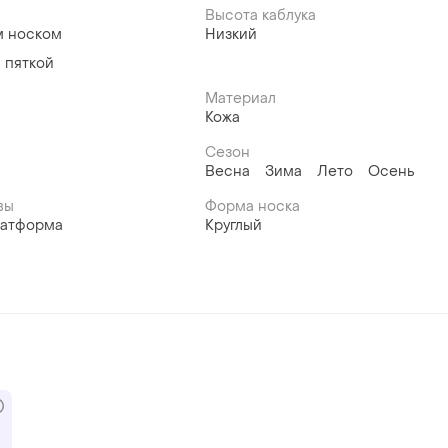
Высота каблука
м носком
Низкий
 пяткой
Материал
Кожа
Сезон
Весна
Зима
Лето
Осень
вы
Форма носка
латформа
Круглый