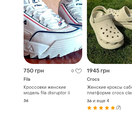
750 грн
1945 грн
0
Fila
Crocs
Кроссовки женские
Женские кроксы саб
модель fila disruptor ii
платформе crocs cla
crush bone все разм
36
и еще
4
36
наличии
(7)