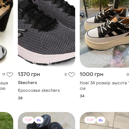
1370 грн
1000 грн
11
0
0
Skechers
амша
Нові 34 розмір. высота 
кою
см
Кроссовки skechers
34
38
TOP
TOP