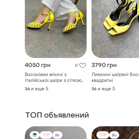
4050 грн
3790 грн
0
Босоніжки жіночі з
Лимонні шкіряні бос
італійської шкіри з сіткою
квадратні
на шпильці жовті жіночі
и еще
5
и еще
5
36
36
плетіння
ТОП объявлений
TOP
TOP