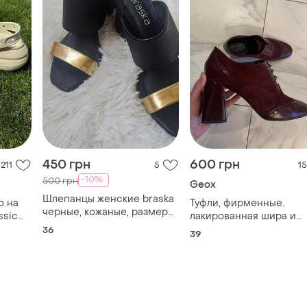
450 грн
600 грн
211
5
15
-10%
500 грн
Geox
Шлепанцы женские braska
о на
Туфли, фирменные.
черные, кожаные, размер
ssic
лакированная шира и
36
еры в
замш.
36
39