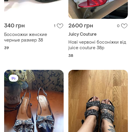
340 грн
2600 грн
1
0
Juicy Couture
Босоножки женские
черные размер 38
Нові червоні босоніжки від
juice couture 38р
39
38