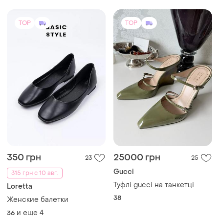
TOP
TOP
350 грн
25000 грн
23
25
Gucci
315 грн с 10 авг.
Туфлі gucci на танкетці
Loretta
38
Женские балетки
и еще
4
36