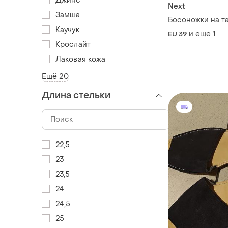
Джинс
Next
Замша
Босоножки на т
Каучук
и еще
1
EU 39
Крослайт
Лаковая кожа
Ещё 20
Длина стельки
22,5
23
23,5
24
24,5
25