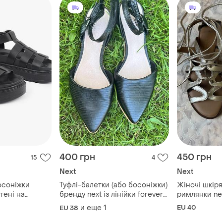
400 грн
450 грн
15
4
Next
Next
осоніжки
Туфлі-балетки (або босоніжки)
Жіночі шкір
тені на
бренду next із лінійки forever
римлянки ne
ві
comfort
и еще
1
EU 40
EU 38