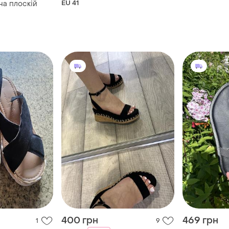
EU 41
на плоскій
400 грн
469 грн
1
9