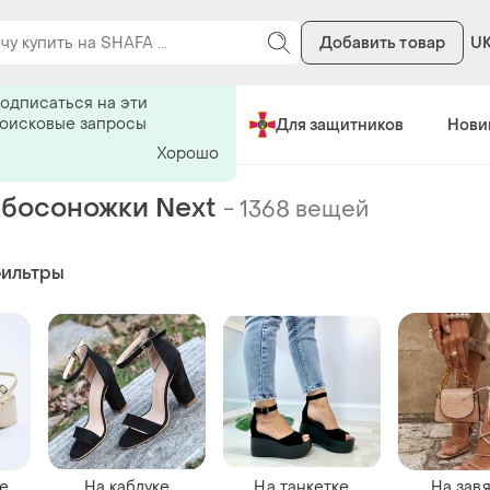
Добавить товар
U
ь на поиск
одписаться на эти
поисковые запросы
Сделано в Украине
Для защитников
Нови
Хорошо
босоножки Next
-
1368 вещей
фильтры
е
На каблуке
На танкетке
На завя