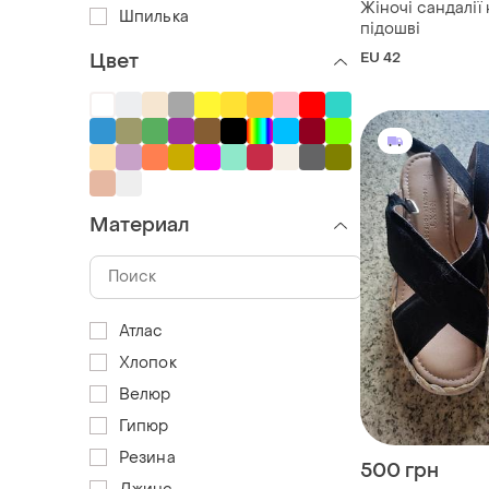
Жіночі сандалії 
Шпилька
підошві
EU 42
Цвет
Материал
Атлас
Хлопок
Велюр
Гипюр
Резина
500 грн