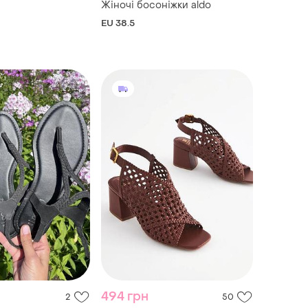
Жіночі босоніжки aldo
EU 38.5
494 грн
2
50