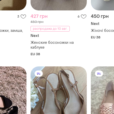
427 грн
450 грн
3
6
450 грн
Next
распродажа до 10 авг.
ожки, замша,
Жіночі босо
Next
EU 38
Женские босоножки на
каблуке
EU 38