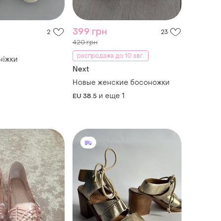
399 грн
2
23
420 грн
распродажа до 10 авг.
ніжки
Next
Новые женские босоножки
и еще
1
EU 38.5