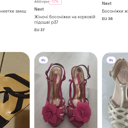
-12%
450 грн
Next
Next
анкетке замш
Босоніжки жі
Жіночі босоніжки на корковій
EU 38
підошві р37
EU 37