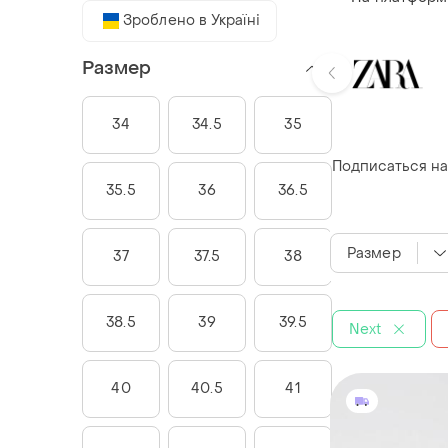
Зроблено в Україні
Размер
34
34.5
35
Подписаться на
35.5
36
36.5
Размер
37
37.5
38
38.5
39
39.5
Next
40
40.5
41