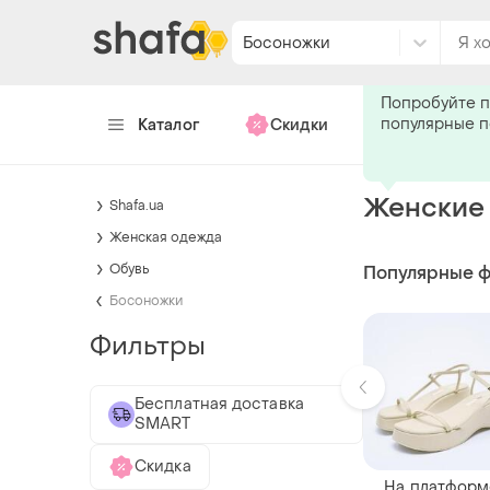
Босоножки
Подпишитес
Попробуйте п
популярные 
Каталог
Скидки
Хендмейд
Женские 
Shafa.ua
Женская одежда
Обувь
Популярные 
Босоножки
Фильтры
Бесплатная доставка
SMART
Скидка
На платформ