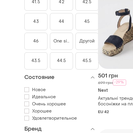
41.5
42
42.5
43
44
45
46
One size
Другой
43.5
44.5
45.5
501 грн
Состояние
-29%
699 грн
Новое
Next
Идеальное
Актуальні тренд
Очень хорошее
босоніжки на пл
comfort 42 розмі
Хорошее
EU 42
Удовлетворительное
Бренд