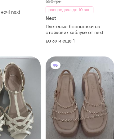
520 грн
распродажа до 10 авг.
ночі next
Next
Плетеные босоножки на
стойковик каблуке от next
и еще
1
EU 39