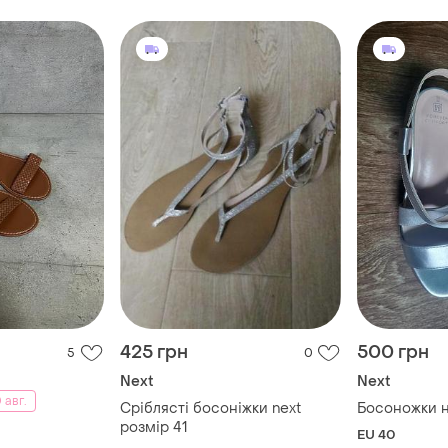
425 грн
500 грн
5
0
Next
Next
 авг.
Сріблясті босоніжки next
Босоножки н
розмір 41
EU 40