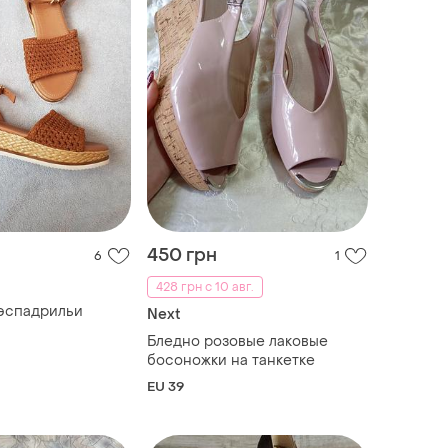
450 грн
6
1
428 грн с 10 авг.
эспадрильи
Next
Бледно розовые лаковые
босоножки на танкетке
EU 39