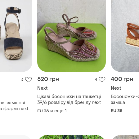
520 грн
400 грн
3
4
Next
Next
Цікаві босоніжки на танкетці
Босоножки-
39/6 розміру від бренду next
замша
ові замшові
атформі next
и еще
1
EU 38
EU 38
р 🔥🔥🔥