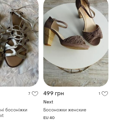
499 грн
7
1
Next
яні босоніжки
Босоножки женские
xt
EU 40