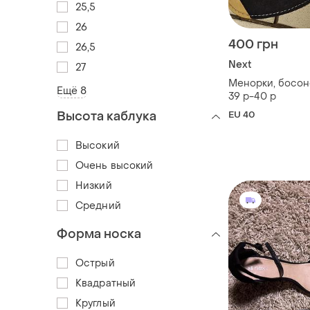
25,5
26
400 грн
26,5
Next
27
Менорки, босон
Ещё 8
39 р-40 р
Высота каблука
EU 40
Высокий
Очень высокий
Низкий
Средний
Форма носка
Острый
Квадратный
Круглый