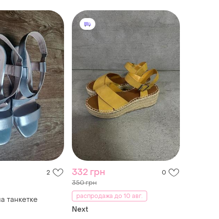
332 грн
2
0
350 грн
распродажа до 10 авг.
а танкетке
Next