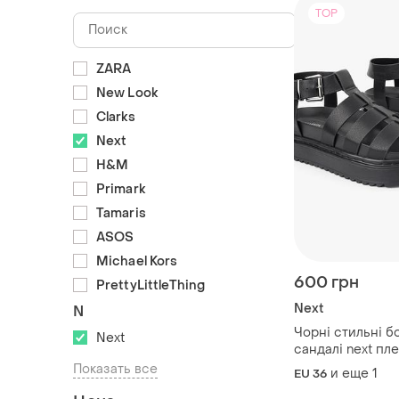
TOP
ZARA
New Look
Clarks
Next
H&M
Primark
Tamaris
ASOS
Michael Kors
600 грн
PrettyLittleThing
Next
N
Чорні стильні б
Next
сандалі next пле
масивній підош
Показать все
и еще
1
EU 36