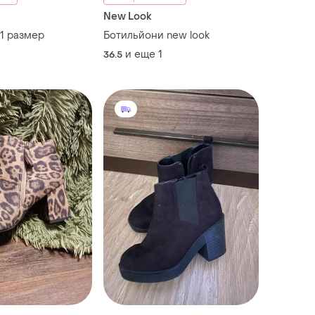
New Look
1 размер
Ботильйони new look
и еще
1
36.5