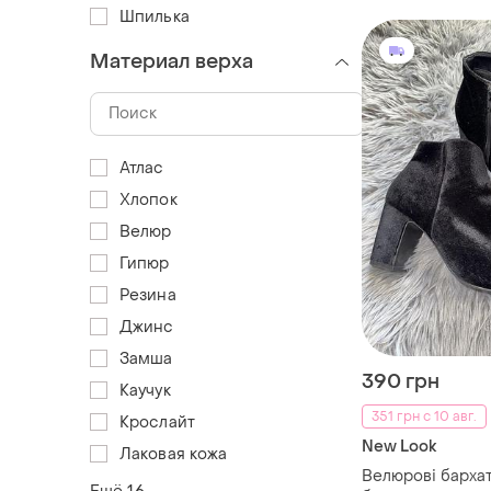
Шпилька
Материал верха
Атлас
Хлопок
Велюр
Гипюр
Резина
Джинс
Замша
390 грн
Каучук
351 грн с 10 авг.
Крослайт
New Look
Лаковая кожа
Велюрові бархат