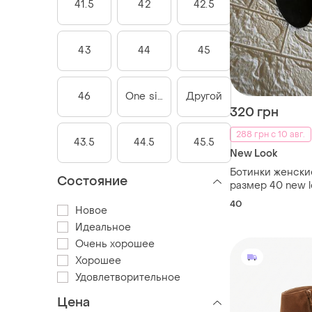
41.5
42
42.5
43
44
45
46
One size
Другой
320 грн
288 грн с 10 авг.
43.5
44.5
45.5
New Look
Ботинки женски
Состояние
размер 40 new l
40
Новое
Идеальное
Очень хорошее
Хорошее
Удовлетворительное
Цена