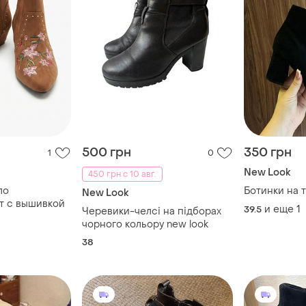
500 грн
350 грн
1
0
New Look
450 грн с 10 авг.
ло
Ботинки на 
New Look
коричневый цвет с вышивкой
и еще
1
39.5
Черевики-челсі на підборах
чорного кольору new look
38