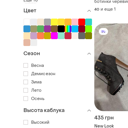
Ещё 16
ботинки черевик
new look широка
и еще
1
40
Цвет
полусапожки бо
Сезон
Весна
Демисезон
Зима
Лето
Осень
Высота каблука
435 грн
Высокий
New Look