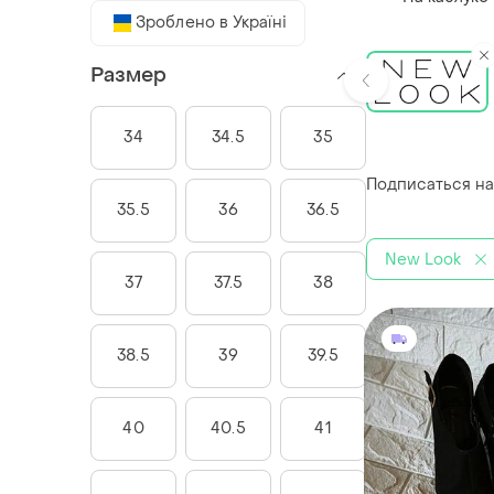
Зроблено в Україні
Размер
34
34.5
35
Подписаться на
35.5
36
36.5
New Look
37
37.5
38
38.5
39
39.5
40
40.5
41