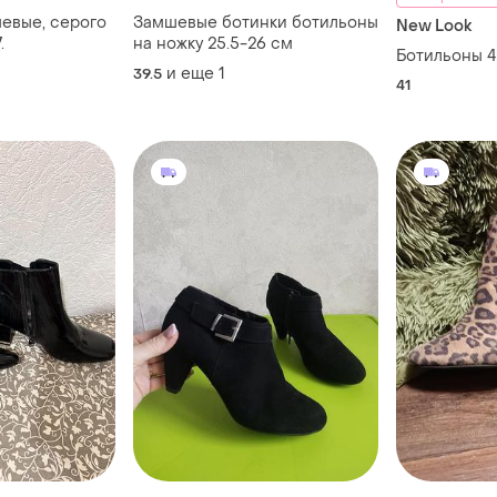
евые, серого
Замшевые ботинки ботильоны
New Look
.
на ножку 25.5-26 см
Ботильоны 4
и еще
1
39.5
41