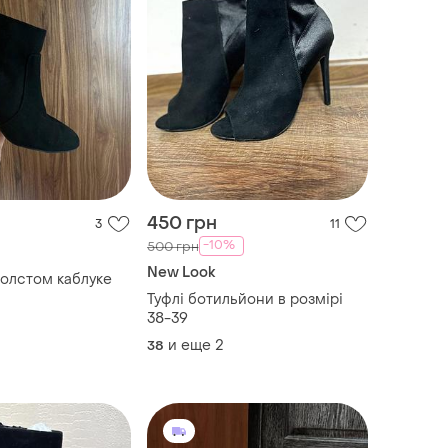
450 грн
3
11
-10%
500 грн
New Look
толстом каблуке
Туфлі ботильйони в розмірі
38-39
и еще
2
38