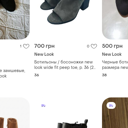
700 грн
500 грн
1
0
New Look
New Look
Ботильоны / босоножки new
Черные бот
look wide fit peep toe, р. 36 (23
размера new
е замшевые,
см)
36
38
ook