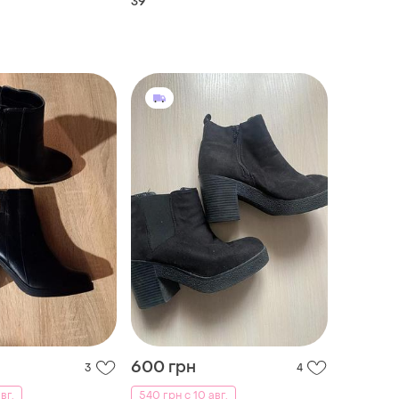
39
высоком каблуке,
mfort, размер
600 грн
3
4
вг.
540 грн с 10 авг.