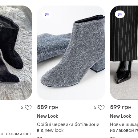
589 грн
599 грн
5
5
New Look
New Look
Срібні черевики ботільйони
Новые шикарные бо
від new look
из лаковой 
ні оксамитові
черного цве