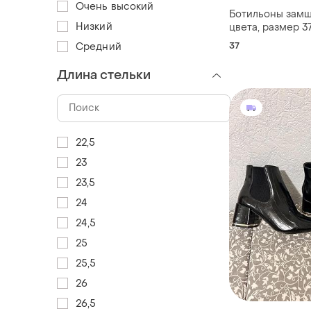
Очень высокий
Ботильоны замш
Низкий
цвета, размер 37
37
Средний
Длина стельки
22,5
23
23,5
24
24,5
25
25,5
26
26,5