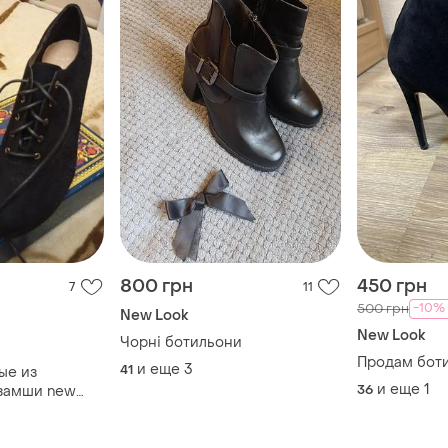
800 грн
450 грн
7
11
-10%
500 грн
New Look
New Look
Чорні ботильони
Продам боти
и еще
3
41
ые из
и еще
1
36
 замши new