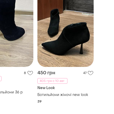
450 грн
8
47
405 грн с 10 авг.
New Look
льйони 36 р
Ботильйони жіночі new look
39