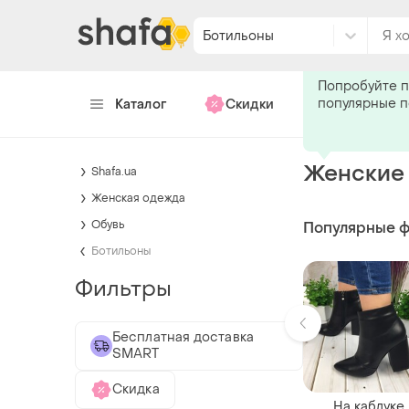
Ботильоны
Подпишитес
Попробуйте п
популярные 
Каталог
Скидки
Хендмейд
Женские 
Shafa.ua
Женская одежда
Обувь
Популярные 
Ботильоны
Фильтры
Бесплатная доставка
SMART
Скидка
На каблуке