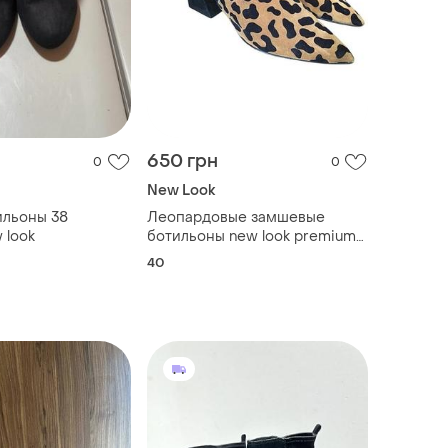
650 грн
0
0
New Look
ильоны 38
Леопардовые замшевые
 look
ботильоны new look premium
(р. 40) с открытой пяткой
40