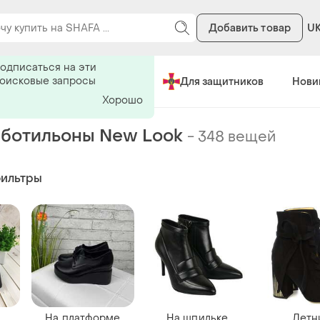
Добавить товар
U
ь на поиск
одписаться на эти
поисковые запросы
Сделано в Украине
Для защитников
Нови
Хорошо
ботильоны New Look
-
348 вещей
фильтры
На платформе
На шпильке
Летн