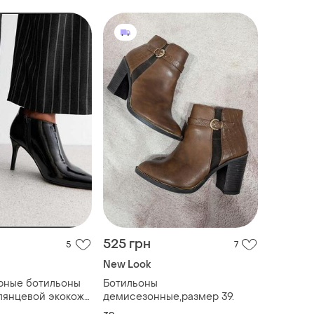
525 грн
5
7
New Look
тильоны
Ботильоны
глянцевой экокожи
демисезонные,размер 39.
та, с острым