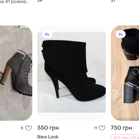
39
37
и 41 розмір
носком, на 
 ніжка
new look love co
тильйони
4/ 37.
550 грн
750 грн
8
11
New Look
675 грн с 10 а