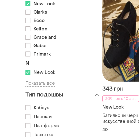
New Look
Clarks
Ecco
Kelton
Graceland
Gabor
Primark
N
New Look
Показать все
343 грн
Тип подошвы
309 грн с 10 авг.
New Look
Каблук
Батильоны черн
Плоская
искусственной
Платформа
look
40
Танкетка