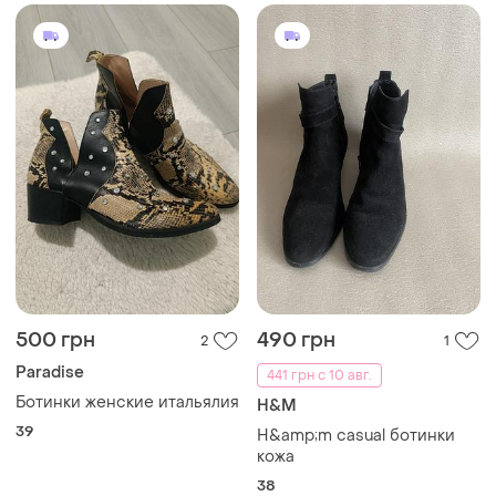
500 грн
490 грн
2
1
Paradise
441 грн с 10 авг.
Ботинки женские итальялия
H&M
39
H&amp;m casual ботинки
кожа
38