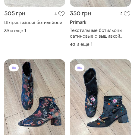
505 грн
350 грн
4
2
Primark
Шкіряні жіночі ботильйони
Текстильные ботильоны
и еще
1
39
сатиновые с вышивкой
primark
и еще
1
40