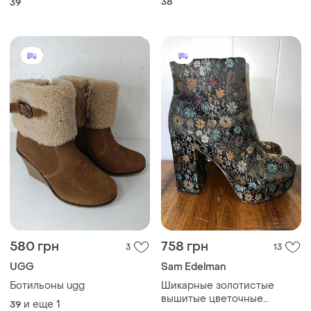
38
39
580 грн
758 грн
3
13
UGG
Sam Edelman
Ботильоны ugg
Шикарные золотистые
вышитые цветочные
и еще
1
39