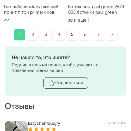
Ботільйони жіночі зміїний
Ботильоны paul green 9623-
принт пітон primark нові
035 ботинки paul green
39
и еще
1
38
1
2
3
4
5
6
7
>
Не нашли то, что ищете?
Подпишитесь на поиск, чтобы узнавать о
появлении новых вещей
Подписаться
Отзывы
katyshahfxuojfy
12.06.2026