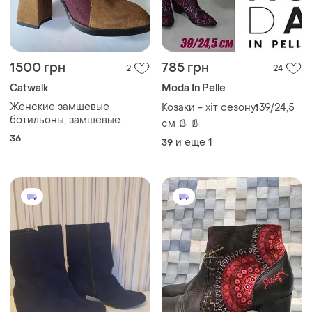
1500 грн
785 грн
2
24
Catwalk
Moda In Pelle
Женские замшевые
Козаки - хіт сезону❗39/24,5
ботильоны, замшевые
см 👢 👢
ботинки сапоги, ботильоны
36
и еще
1
39
колорблок