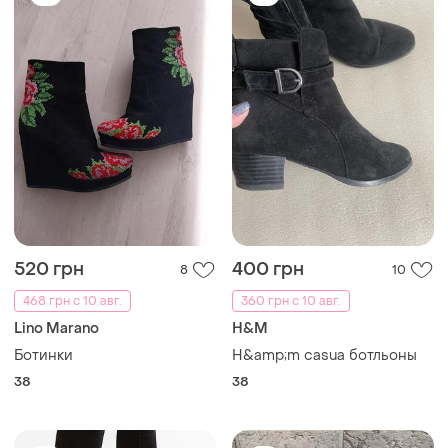
520 грн
400 грн
8
10
468 грн с 10 авг.
360 грн с 10 авг.
Lino Marano
H&M
Ботинки
H&amp;m casua ботльоны
38
38