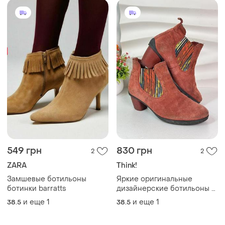
549 грн
830 грн
2
2
ZARA
Think!
Замшевые ботильоны
Яркие оригинальные
ботинки barratts
дизайнерские ботильоны с
красочными эластичными
и еще
1
и еще
1
38.5
38.5
вставками think!