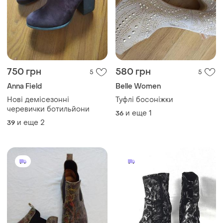
750 грн
580 грн
5
5
Anna Field
Belle Women
Нові демісезонні
Туфлі босоніжки
черевички ботильйони
и еще
1
36
и еще
2
39