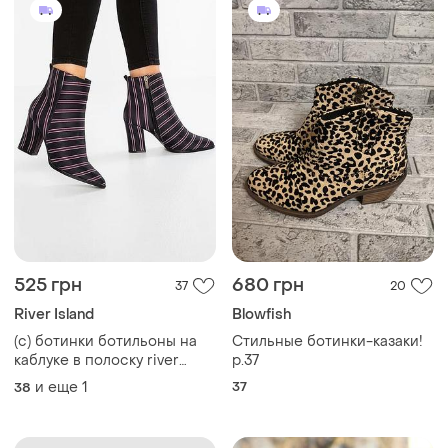
525 грн
680 грн
37
20
River Island
Blowfish
(c) ботинки ботильоны на
Стильные ботинки-казаки!
каблуке в полоску river
р.37
island
и еще
1
37
38