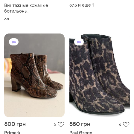
и еще
1
Винтажные кожаные
37.5
ботильоны.
38
500 грн
550 грн
5
6
Primark
Paul Green