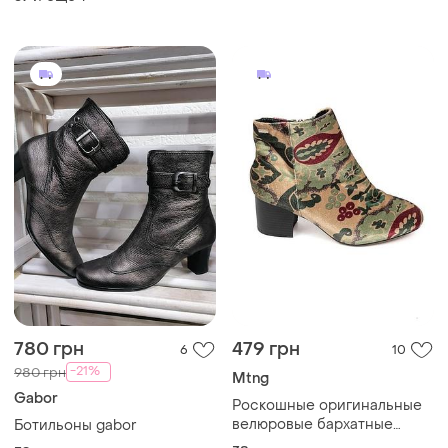
780 грн
479 грн
6
10
-21%
980 грн
Mtng
Gabor
Роскошные оригинальные
велюровые бархатные
Ботильоны gabor
ботильоны в узор mtng 38