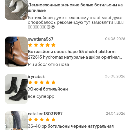
Демисезонные женские белые ботильоны на
шпильке
Ботильйони дуже в класному стані мені дуже
сподобалось рекомендую тут замовляти ❤️‍🔥❤️‍🔥
❤️‍🔥❤️‍🔥❤️‍🔥❤️‍🔥😍🥹
swetlana567
04.06.2026
Ботильйони ecco shape 55 chalet platform
272513 hydromax натуральна шкіра оригінал
нові р.39,40
Річ абсолютно нова
irynabsk
05.05.2026
Жіночі ботильйони
все суперрр
natalies18031987
24.04.2026
35-40 рр ботильоны черные натуральная