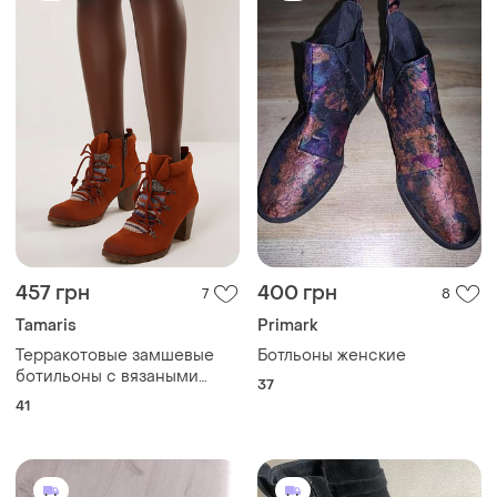
457 грн
400 грн
7
8
Tamaris
Primark
Терракотовые замшевые
Ботльоны женские
ботильоны с вязаными
37
вставками
41