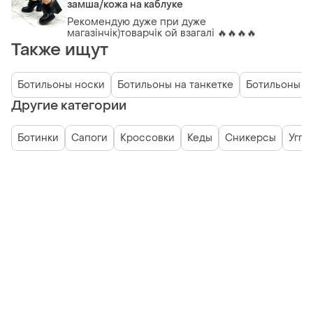
замша/кожа на каблуке
Рекомендую дуже при дуже
магазінчік)товарчік ой взагалі 🔥🔥🔥🔥
Также ищут
Ботильоны носки
Ботильоны на танкетке
Ботильоны с
Другие категории
Ботинки
Сапоги
Кроссовки
Кеды
Сникерсы
Угги