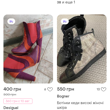
ботильоны на толстом
и еще
1
38
каблуке и платформе sam
edelman azra
400 грн
550 грн
6
13
500 грн
Bogner
360 грн с 10 авг.
Ботінки кеди високі жіночі
шкіра
Desigual