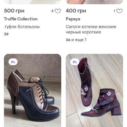
500 грн
400 грн
4
1
Truffle Collection
Papaya
.туфли ботильоны
Сапоги котелки женские
черные короткие
39
и еще
1
36