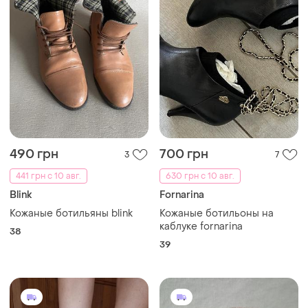
490 грн
700 грн
3
7
441 грн с 10 авг.
630 грн с 10 авг.
Blink
Fornarina
Кожаные ботильяны blink
Кожаные ботильоны на
каблуке fornarina
38
39