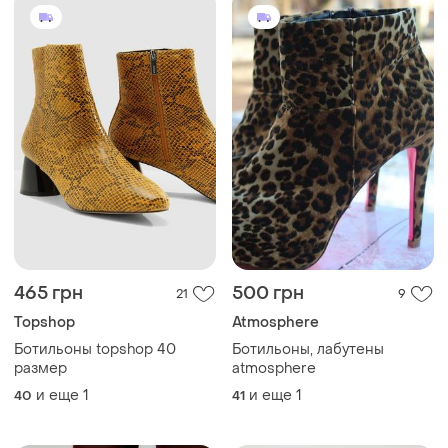
465 грн
500 грн
21
9
Topshop
Atmosphere
Ботильоны topshop 40
Ботильоны, лабутены
размер
atmosphere
и еще
1
и еще
1
40
41