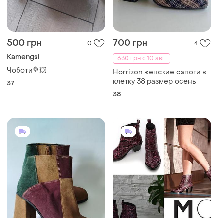
500 грн
700 грн
0
4
Kamengsi
630 грн с 10 авг.
Чоботи💐💥
Horrizon женские сапоги в
клетку 38 размер осень
37
38