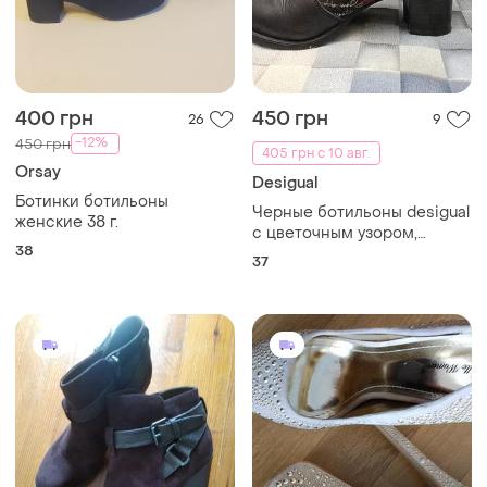
400 грн
450 грн
26
9
-12%
450 грн
405 грн с 10 авг.
Orsay
Desigual
Ботинки ботильоны
Черные ботильоны desigual
женские 38 г.
с цветочным узором,
38
размер 37
37