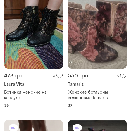
473 грн
550 грн
3
3
Laura Vita
Tamaris
Ботинки женские на
Женские ботльоны
каблуке
велюровые tamaris
средний каблук
36
37