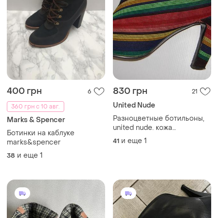
400 грн
830 грн
6
21
United Nude
360 грн с 10 авг.
Разноцветные ботильоны,
Marks & Spencer
united nude. кожа
Ботинки на каблуке
внутри,верх стрейчевый
и еще
1
41
marks&spencer
текстиль
и еще
1
38