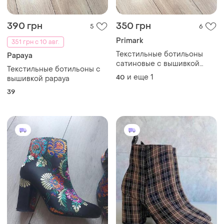
390 грн
350 грн
5
6
Primark
351 грн с 10 авг.
Текстильные ботильоны
Papaya
сатиновые с вышивкой
Текстильные ботильоны с
primark
и еще
1
40
вышивкой papaya
39