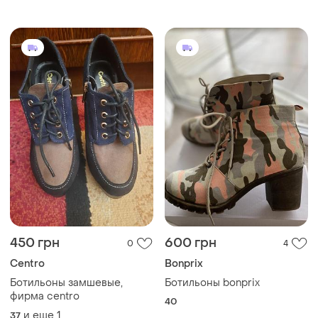
450 грн
600 грн
0
4
Centro
Bonprix
Ботильоны замшевые,
Ботильоны bonprix
фирма centro
40
и еще
1
37