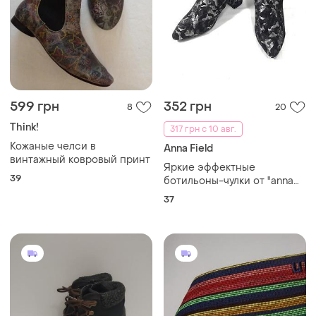
599 грн
352 грн
8
20
Think!
317 грн с 10 авг.
Кожаные челси в
Anna Field
винтажный ковровый принт
Яркие эффектные
39
ботильоны-чулки от "anna
field", р 37
37