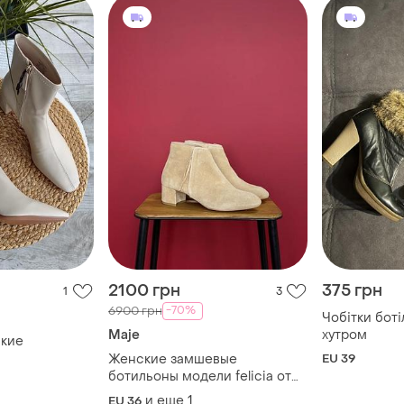
2100 грн
375 грн
1
3
-70%
6900 грн
Чобітки боті
Maje
хутром
ские
Женские замшевые
EU 39
ботильоны модели felicia от
французского бренда maje
и еще
1
EU 36