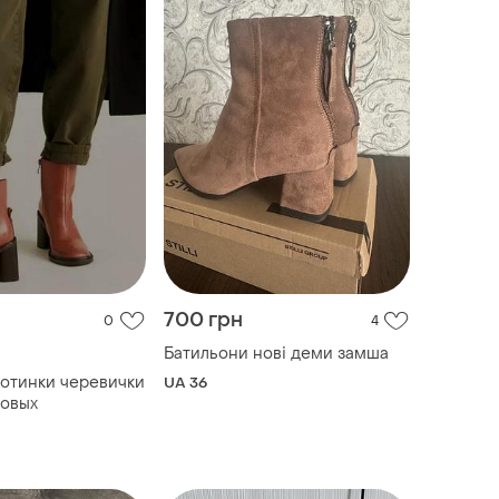
700 грн
0
4
Батильони нові деми замша
отинки черевички
UA 36
новых