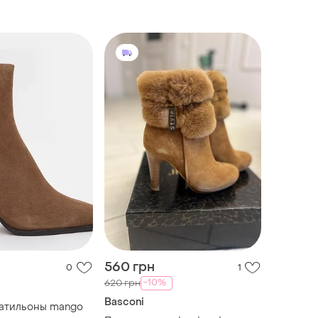
560 грн
0
1
-10%
620 грн
Basconi
атильоны mango