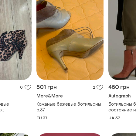
501 грн
450 грн
0
2
More&More
Autograph
овые
Кожаные бежевые ботильоны
Ботильоны б
xt
р.37
состояние 
EU 37
UA 37