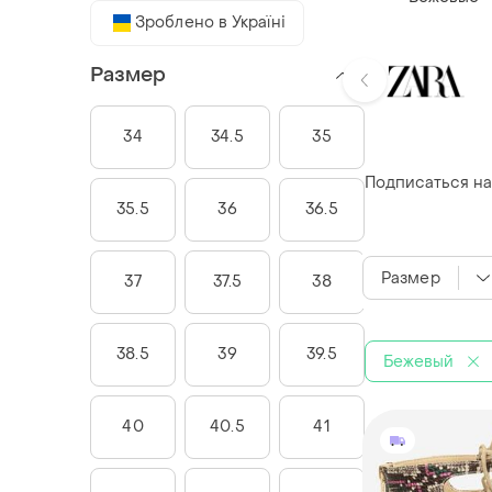
Зроблено в Україні
Размер
34
34.5
35
Подписаться на
35.5
36
36.5
Размер
37
37.5
38
38.5
39
39.5
Бежевый
40
40.5
41