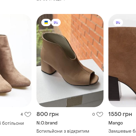
800 грн
1550 грн
4
0
N.O.brand
Mango
чі ботільони
Ботильйони з відкритим
Замшевые б