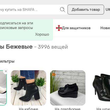
Добавить товар
U
ь на поиск
одписаться на эти
поисковые запросы
Сделано в Украине
Для защитников
Нови
Хорошо
ны Бежевые
-
3996 вещей
фильтры
На каблуке
На платформе
На шпи