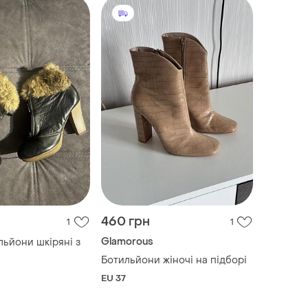
460 грн
1
1
Glamorous
льйони шкіряні з
Ботильйони жіночі на підборі
EU 37