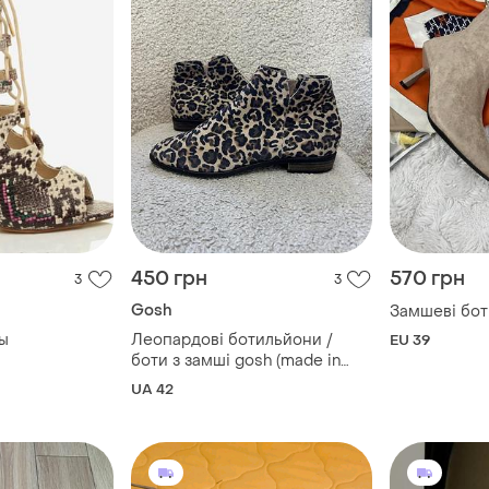
450 грн
570 грн
3
3
Gosh
Замшеві бо
ны
Леопардові ботильйони /
EU 39
боти з замші gosh (made in
romania)
UA 42