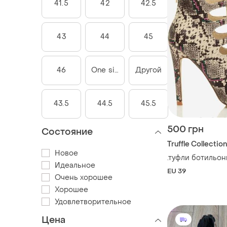
41.5
42
42.5
43
44
45
46
One size
Другой
43.5
44.5
45.5
500 грн
Состояние
Truffle Collection
Новое
.туфли ботильо
Идеальное
EU 39
Очень хорошее
Хорошее
Удовлетворительное
Цена