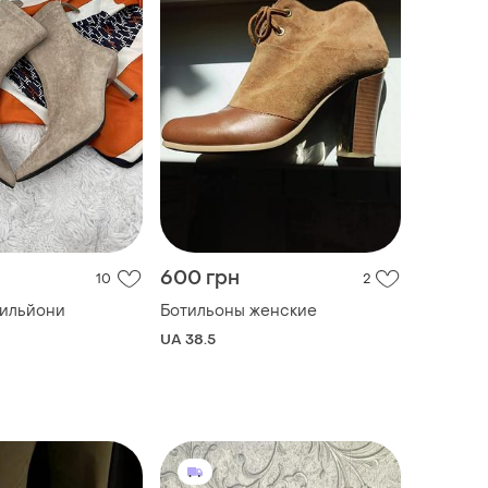
600 грн
10
2
тильйони
Ботильоны женские
UA 38.5