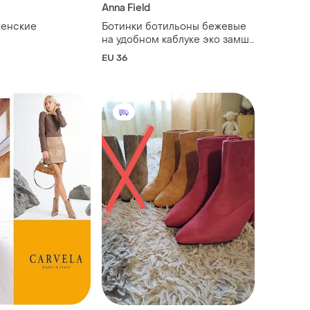
Anna Field
женские
Ботинки ботильоны бежевые
на удобном каблуке эко замша
anna field 36 перфорация
EU 36