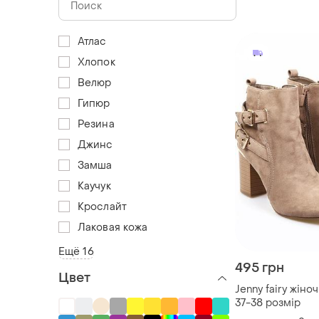
Атлас
Хлопок
Велюр
Гипюр
Резина
Джинс
Замша
Каучук
Крослайт
Лаковая кожа
Ещё 16
495 грн
Цвет
Jenny fairy жіно
37-38 розмір