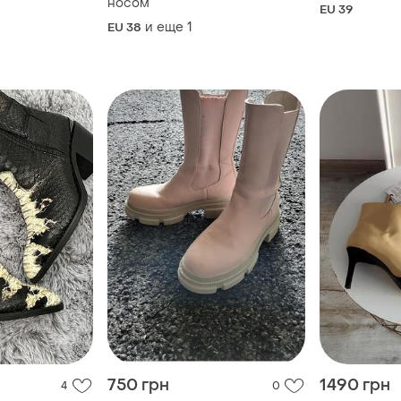
носом
EU 39
и еще
1
EU 38
750 грн
1490 грн
4
0