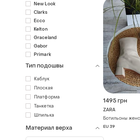
New Look
Clarks
Ecco
Kelton
Graceland
Gabor
Primark
Тип подошвы
Каблук
Плоская
Платформа
1495 грн
Танкетка
ZARA
Шпилька
Ботильоны жен
EU 39
Материал верха