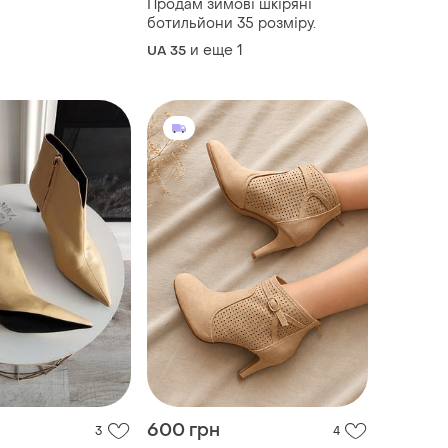
Продам зимові шкіряні
ботильйони 35 розміру.
и еще
1
UA 35
600 грн
3
4