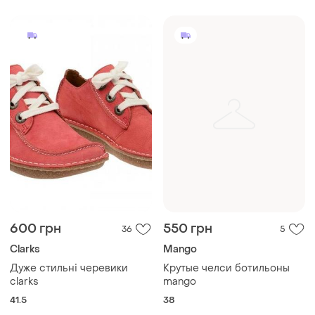
600 грн
550 грн
36
5
Clarks
Mango
Дуже стильні черевики
Крутые челси ботильоны
clarks
mango
41.5
38