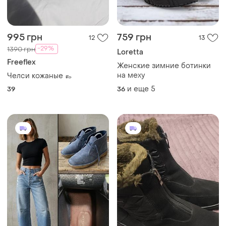
995 грн
759 грн
12
13
-29%
1390 грн
Loretta
Freeflex
Женские зимние ботинки
на меху
Челси кожаные 👞
и еще
5
39
36