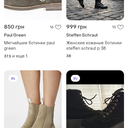
850 грн
999 грн
16
15
Paul Green
Steffen Schraut
Мягчайшие ботинки paul
Женские кожаные ботинки
green.
steffen schraut p 38
и еще
1
38
37.5