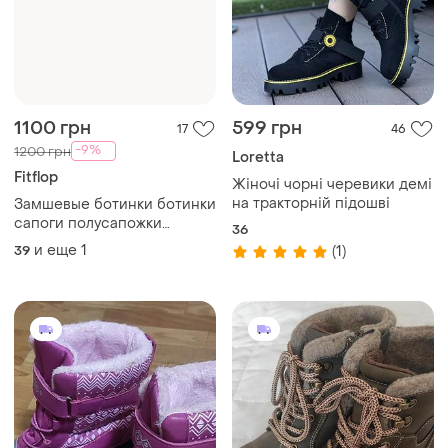
1100 грн
599 грн
17
46
-9%
1200 грн
Loretta
Fitflop
Жіночі чорні черевики демі
на тракторній підошві
Замшевые ботинки ботинки
сапоги полусапожки
36
черные fitflop 39
и еще
1
39
(1)