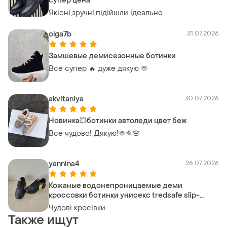
супер цена
Якісні,зручні,підійшли ідеально
olga7b
31.07.2026
Замшевые демисезонные ботинки
Все супер 🔥 дуже дякую 🫶
akvitaniya
30.07.2026
Новинка💥ботинки автоледи цвет беж
Все чудово! Дякую!🫶🌞🌸
yannina4
26.07.2026
Кожаные водонепроницаемые деми
кроссовки ботинки унисекс tredsafe slip-
resistant mntr43gx003
Чудові кросівки
Также ищут