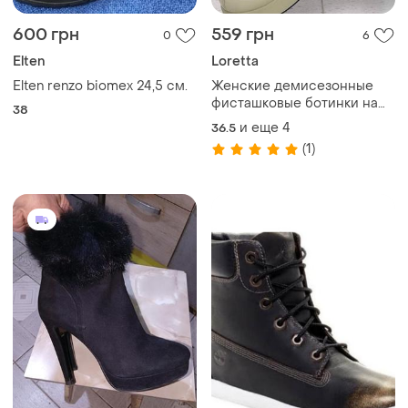
600 грн
559 грн
0
6
Elten
Loretta
Elten renzo biomex 24,5 см.
Женские демисезонные
фисташковые ботинки на
38
платформе
и еще
4
36.5
(1)