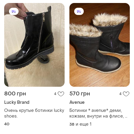
800 грн
570 грн
4
4
Lucky Brand
Avenue
Очень крутые ботинки lucky
Ботинки * avenue* деми,
shoes.
кожзам, внутри на флисе, р.
38-38.5 (25 см)
40
и еще
1
38