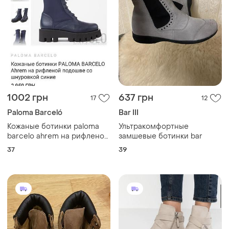
1002 грн
637 грн
17
12
Paloma Barceló
Bar III
Кожаные ботинки paloma
Ультракомфортные
barcelo ahrem на рифленой
замшевые ботинки bar
подошве со шнуровкой
37
39