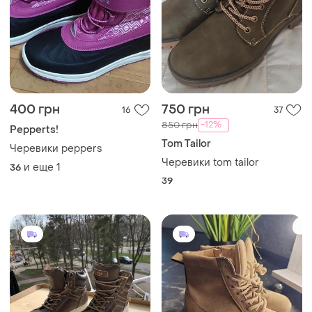
400 грн
750 грн
16
37
-12%
850 грн
Pepperts!
Tom Tailor
Черевики peppers
Черевики tom tailor
и еще
1
36
39