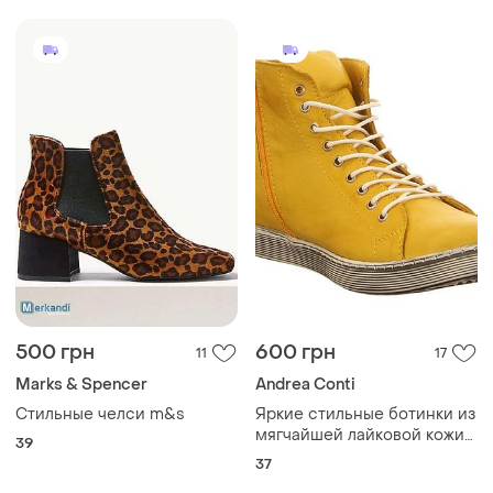
500 грн
600 грн
11
17
Marks & Spencer
Andrea Conti
Стильные челси m&s
Яркие стильные ботинки из
мягчайшей лайковой кожи
39
andrea conti.
37