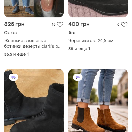
825 грн
400 грн
13
6
Clarks
Ara
Женские замшевые
Черевики ara 24,5 см.
ботинки дезерты clark’s p
и еще
1
38
37( 23 см)
и еще
1
36.5