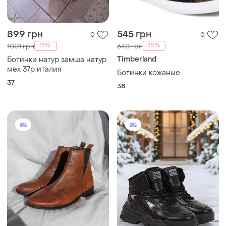
899 грн
545 грн
0
0
-11%
-15%
1001 грн
640 грн
Timberland
Ботинки натур замша натур
мех 37р италия
Ботинки кожаные
37
38