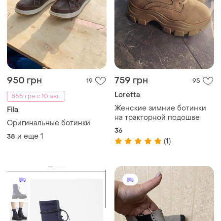
950 грн
759 грн
19
95
Loretta
855 грн с 10 авг.
Женские зимние ботинки
Fila
на тракторной подошве
Оригинальные ботинки
36
и еще
1
38
(1)