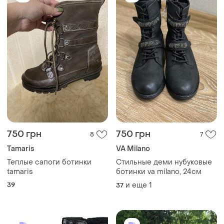
750 грн
750 грн
8
7
Tamaris
VA Milano
Теплые сапоги ботинки
Стильные деми нубуковые
tamaris
ботинки va milano, 24см
39
и еще
1
37