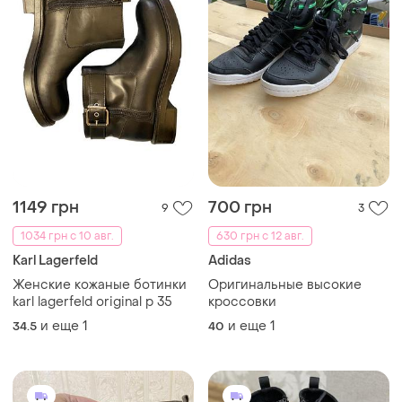
1149 грн
700 грн
9
3
1034 грн с 10 авг.
630 грн с 12 авг.
Karl Lagerfeld
Adidas
Женские кожаные ботинки
Оригинальные высокие
karl lagerfeld original p 35
кроссовки
и еще
1
и еще
1
34.5
40