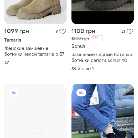
1099 грн
1100 грн
9
21
-9%
1200 грн
Tamaris
Schuh
Женские замшевые
ботинки челси tamaris p 37
Замшевые черные ботинки
ботинки сапоги schuh 40
37
и еще
1
39