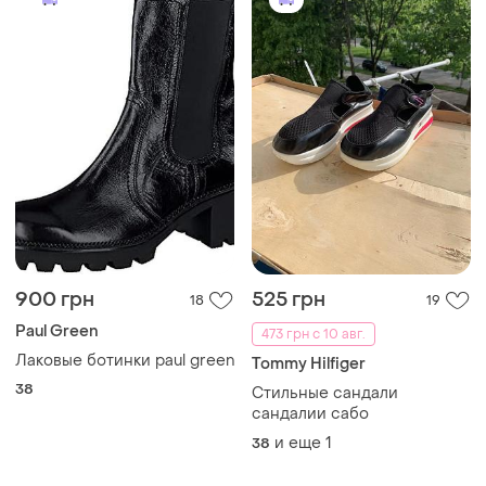
900 грн
525 грн
18
19
Paul Green
473 грн с 10 авг.
Лаковые ботинки paul green
Tommy Hilfiger
38
Стильные сандали
сандалии сабо
и еще
1
38