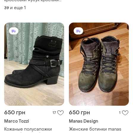
черевики
и еще
1
39
650 грн
650 грн
17
1
Marco Tozzi
Manas Design
Кожаные полусапожки
Женские ботинки manas