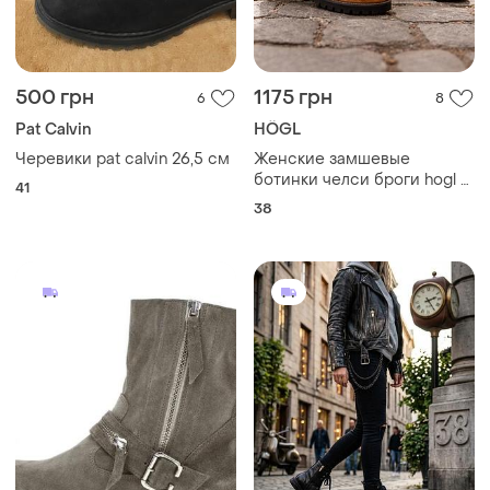
500 грн
1175 грн
6
8
Pat Calvin
HÖGL
Черевики pat calvin 26,5 см
Женские замшевые
ботинки челси броги hogl p
41
38
38