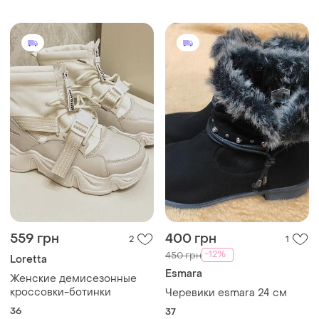
559 грн
400 грн
2
1
-12%
450 грн
Loretta
Esmara
Женские демисезонные
кроссовки-ботинки
Черевики esmara 24 см
36
37