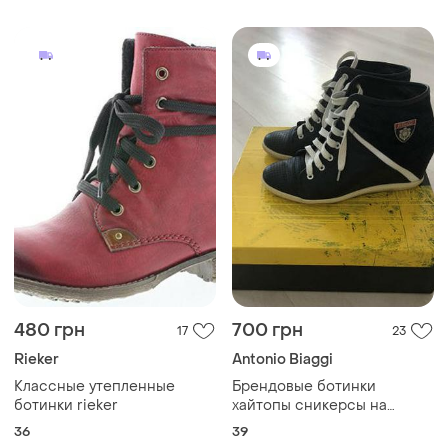
480 грн
700 грн
17
23
Rieker
Antonio Biaggi
Классные утепленные
Брендовые ботинки
ботинки rieker
хайтопы сникерсы на
скрытой танкетке от antonio
36
39
biaggi