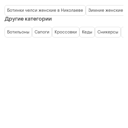
Ботинки челси женские в Николаеве
Зимние женские б
Другие категории
Ботильоны
Сапоги
Кроссовки
Кеды
Сникерсы
Уг